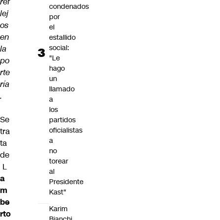
ref
condenados
lej
por
os
el
en
estallido
social:
la
"Le
po
hago
rte
un
ría
llamado
.
a
los
Se
partidos
oficialistas
tra
a
ta
no
de
torear
L
al
a
Presidente
m
Kast"
be
Karim
rto
Bianchi