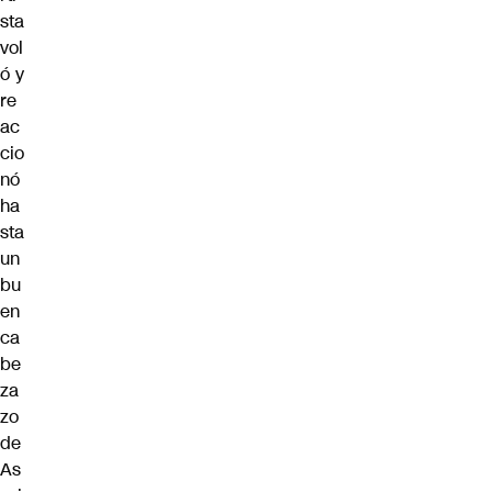
sta
vol
ó y
re
ac
cio
nó
ha
sta
un
bu
en
ca
be
za
zo
de
As