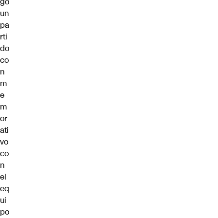
gó
un
pa
rti
do
co
n
m
e
m
or
ati
vo
co
n
el
eq
ui
po