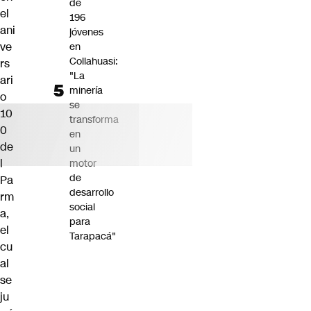
de
el
196
ani
jóvenes
ve
en
Collahuasi:
rs
"La
ari
minería
o
se
10
transforma
0
en
de
un
l
motor
de
Pa
desarrollo
rm
social
a,
para
el
Tarapacá"
cu
al
se
ju