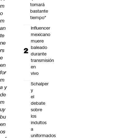
tomará
m
bastante
o
tiempo"
m
an
Influencer
mexicano
te
muere
ne
baleado
rs
durante
e
transmisión
en
en
for
vivo
m
Schalper
a y
y
de
el
m
debate
uy
sobre
los
bu
indultos
en
a
os
uniformados