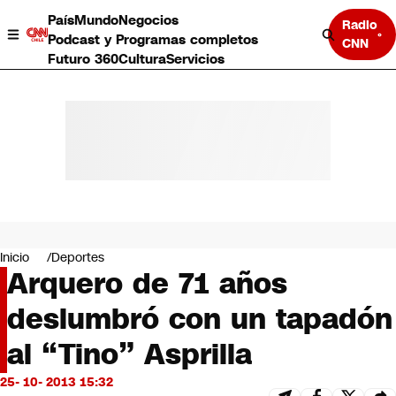
País
Mundo
Negocios
Radio
Podcast y Programas completos
CNN
Futuro 360
Cultura
Servicios
País
Mundo
Negocios
Inicio
Deportes
Arquero de 71 años
Deportes
Programas completos
deslumbró con un tapadón
Cultura
Servicios
al “Tino” Asprilla
Bits
CNN Data
25- 10- 2013 15:32
CNN tiempo