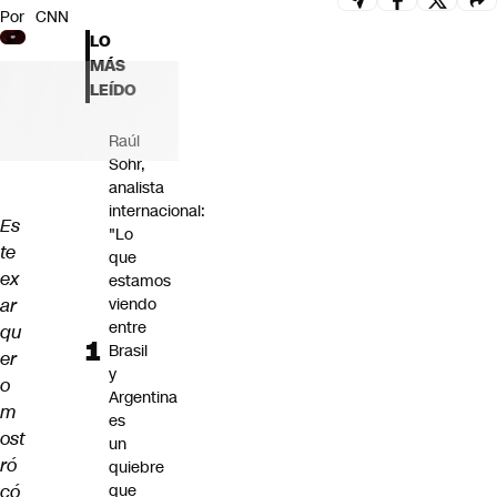
Por
CNN
Futuro 360
LO
Opinión
MÁS
LEÍDO
Raúl
Sohr,
analista
internacional:
Es
"Lo
te
que
ex
estamos
ar
viendo
entre
qu
Brasil
er
y
o
Argentina
m
es
ost
un
ró
quiebre
có
que