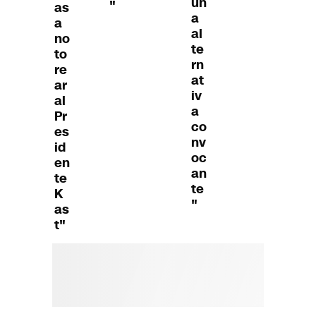
un
"
as
a
a
al
no
te
to
rn
re
at
ar
iv
al
a
Pr
co
es
nv
id
oc
en
an
te
te
K
"
as
t"