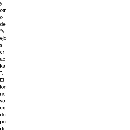
y
otr
o
de
“vi
ejo
s
cr
ac
ks
”.
El
lon
ge
vo
ex
de
po
rti