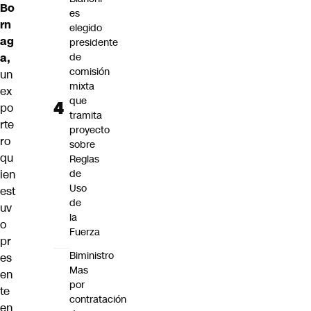
Bo
es
rn
elegido
ag
presidente
a,
de
comisión
un
mixta
ex
que
po
tramita
rte
proyecto
ro
sobre
qu
Reglas
ien
de
Uso
est
de
uv
la
o
Fuerza
pr
Biministro
es
Mas
en
por
te
contratación
en