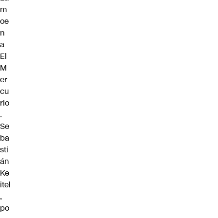
m
oe
n
a
El
M
er
cu
rio
.
Se
ba
sti
án
Ke
itel
,
po