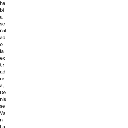
ha
bí
a
se
ñal
ad
o
la
ex
tir
ad
or
a,
De
nis
se
Va
n
La