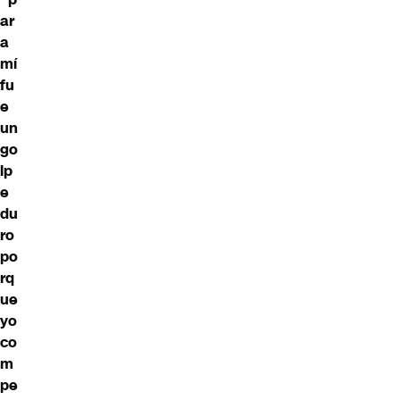
ar
a
mí
fu
e
un
go
lp
e
du
ro
po
rq
ue
yo
co
m
pe