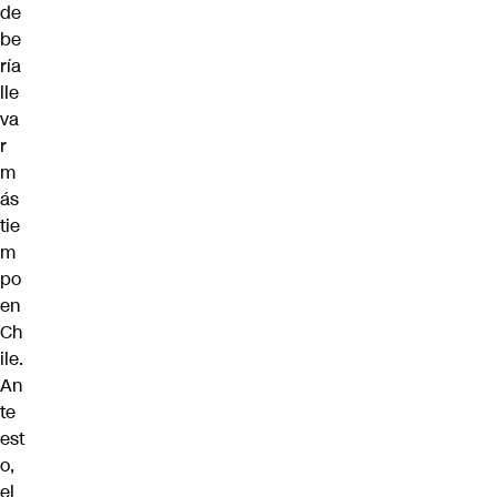
de
be
ría
lle
va
r
m
ás
tie
m
po
en
Ch
ile.
An
te
est
o,
el