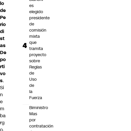
lo
es
de
elegido
Pe
presidente
rio
de
comisión
di
mixta
st
que
as
tramita
De
proyecto
po
sobre
rti
Reglas
vo
de
Uso
s
.
de
Si
la
n
Fuerza
e
Biministro
m
Mas
ba
por
rg
contratación
o,