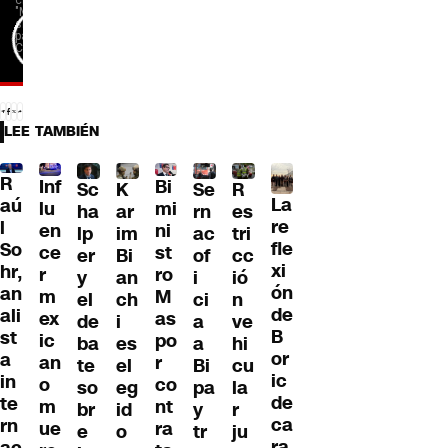
LEE TAMBIÉN
R
Inf
Bi
Sc
K
Se
R
La
aú
lu
mi
ha
ar
rn
es
re
l
en
ni
lp
im
ac
tri
fle
So
ce
st
er
Bi
of
cc
xi
hr,
r
ro
y
an
i
ió
ón
an
m
M
el
ch
ci
n
de
ali
ex
as
de
i
a
ve
B
st
ic
po
ba
es
a
hi
or
a
an
r
te
el
Bi
cu
ic
in
o
co
so
eg
pa
la
de
te
m
nt
br
id
y
r
ca
rn
ue
ra
e
o
tr
ju
ra
ac