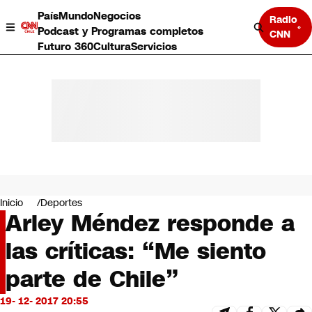
País
Mundo
Negocios
Radio
Podcast y Programas completos
CNN
Futuro 360
Cultura
Servicios
País
Mundo
Negocios
Inicio
Deportes
Arley Méndez responde a
Deportes
Programas completos
las críticas: “Me siento
Cultura
Servicios
parte de Chile”
Bits
CNN Data
19- 12- 2017 20:55
CNN tiempo