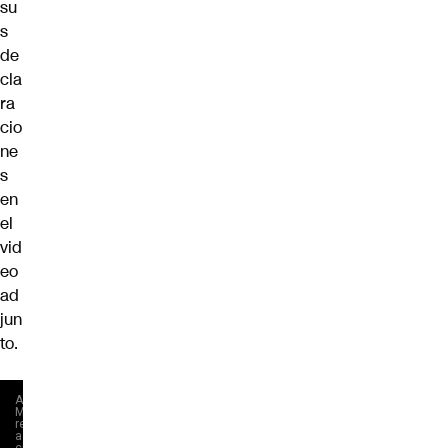
su
s
de
cla
ra
cio
ne
s
en
el
vid
eo
ad
jun
to.