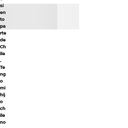
si
en
to
pa
rte
de
Ch
ile
.
Te
ng
o
mi
hij
o
ch
ile
no