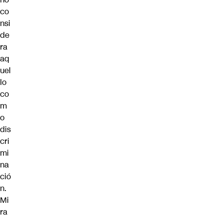
co
nsi
de
ra
aq
uel
lo
co
m
o
dis
cri
mi
na
ció
n.
Mi
ra