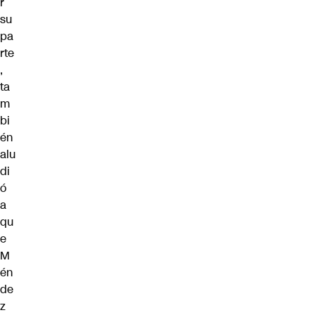
r
su
pa
rte
,
ta
m
bi
én
alu
di
ó
a
qu
e
M
én
de
z