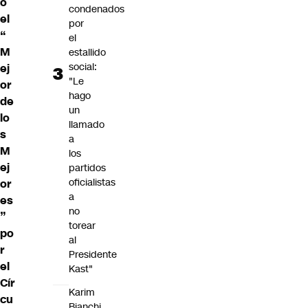
o
condenados
el
por
“
el
M
estallido
social:
ej
"Le
or
hago
de
un
lo
llamado
s
a
M
los
ej
partidos
oficialistas
or
a
es
no
”
torear
po
al
r
Presidente
el
Kast"
Cír
Karim
cu
Bianchi