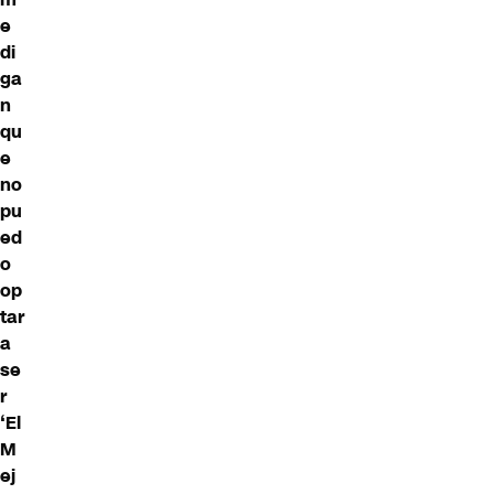
e
di
ga
n
qu
e
no
pu
ed
o
op
tar
a
se
r
‘El
M
ej