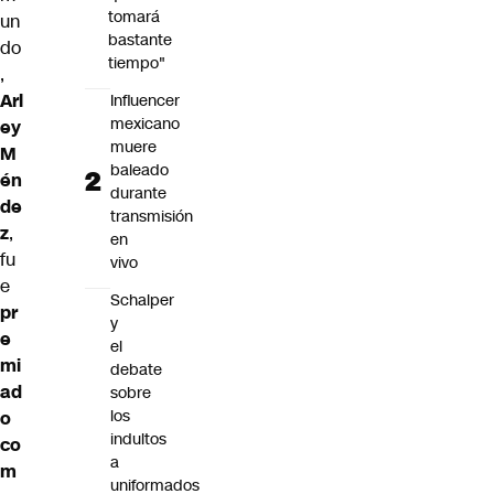
tomará
un
bastante
do
tiempo"
,
Arl
Influencer
mexicano
ey
muere
M
baleado
én
durante
de
transmisión
z
,
en
fu
vivo
e
Schalper
pr
y
e
el
mi
debate
ad
sobre
los
o
indultos
co
a
m
uniformados