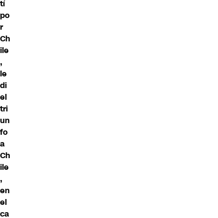
tí
po
r
Ch
ile
,
le
di
el
tri
un
fo
a
Ch
ile
,
en
el
ca