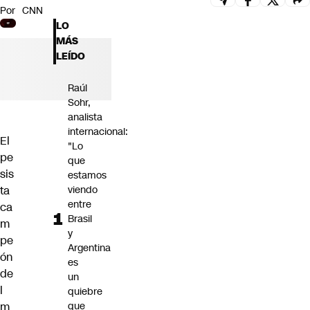
Por
CNN
Futuro 360
LO
Opinión
MÁS
LEÍDO
Raúl
Sohr,
analista
internacional:
El
"Lo
pe
que
sis
estamos
ta
viendo
entre
ca
Brasil
m
y
pe
Argentina
ón
es
de
un
l
quiebre
m
que