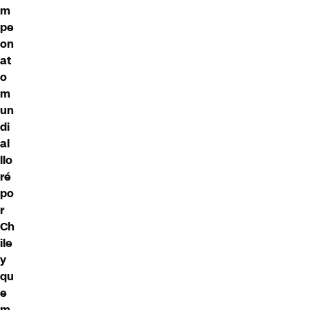
m
pe
on
at
o
m
un
di
al
llo
ré
po
r
Ch
ile
y
qu
e
m