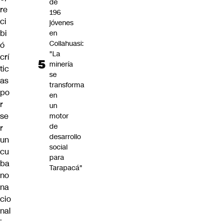
de
re
196
ci
jóvenes
bi
en
Collahuasi:
ó
"La
crí
minería
tic
se
as
transforma
po
en
r
un
se
motor
de
r
desarrollo
un
social
cu
para
ba
Tarapacá"
no
na
cio
nal