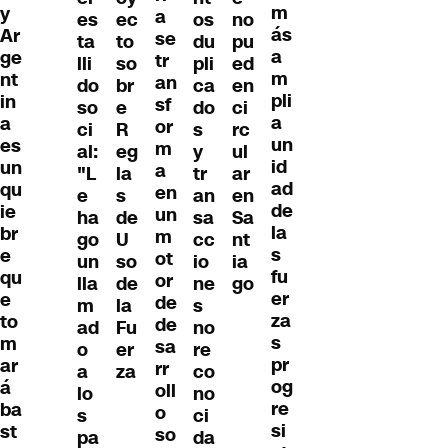
m
y
a
es
ec
os
no
ás
Ar
se
ta
to
du
pu
a
ge
tr
lli
so
pli
ed
m
nt
an
do
br
ca
en
pli
in
sf
so
e
do
ci
a
a
or
ci
R
s
rc
un
es
m
al:
eg
y
ul
id
un
a
"L
la
tr
ar
ad
qu
en
e
s
an
en
de
ie
un
ha
de
sa
Sa
la
br
m
go
U
cc
nt
s
e
ot
un
so
io
ia
fu
qu
or
lla
de
ne
go
er
e
de
m
la
s
za
to
de
ad
Fu
no
s
m
sa
o
er
re
pr
ar
rr
a
za
co
og
á
oll
lo
no
re
ba
o
s
ci
si
st
so
pa
da