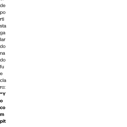
de
po
rti
sta
ga
lar
do
na
do
fu
e
cla
ro:
“Y
o
co
m
pit