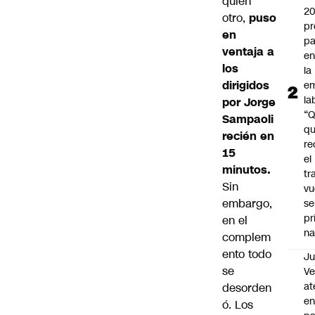
quien
2
otro,
puso
pr
en
pa
ventaja a
en
los
la
dirigidos
em
la
por Jorge
“
Sampaoli
q
recién en
re
15
el
minutos.
tr
Sin
vu
embargo,
se
pr
en el
na
complem
ento todo
Ju
se
V
at
desorden
en
ó. Los