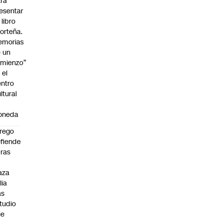
ra
esentar
 libro
orteña.
emorias
 un
mienzo”
 el
ntro
ltural
a
oneda
rego
fiende
ras
n
aza
lia
as
tudio
ue