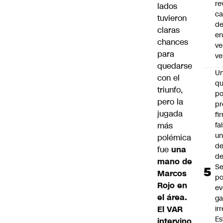
re
lados
ca
tuvieron
d
claras
e
chances
ve
para
ve
quedarse
U
con el
qu
triunfo,
po
pero la
pr
jugada
fi
fa
más
u
polémica
de
fue
una
de
mano de
Se
Marcos
po
Rojo en
ev
el área.
ga
ir
El VAR
Es
intervino
,