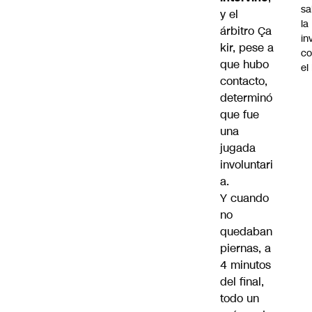
sa
y el
la
árbitro Ça
in
kir, pese a
co
que hubo
el
contacto,
determinó
que fue
una
jugada
involuntari
a.
Y cuando
no
quedaban
piernas, a
4 minutos
del final,
todo un