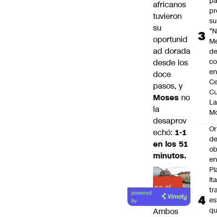
pa
africanos
pr
tuvieron
su
su
“N
oportunid
M
ad dorada
de
co
desde los
en
doce
Ce
pasos, y
Cu
Moses
no
L
la
M
desaprov
Or
echó:
1-1
de
en los 51
ob
minutos.
e
Pl
Ita
Lea el
tr
powered
artículo
es
by
q
Ambos