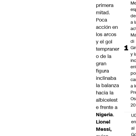
Me
primera
es
mitad.
de
Poca
a l
acción en
ac
los arcos
Ma
y el gol
di
Gi
tempraner
y l
o de la
in
gran
en
figura
po
inclinaba
ca
la balanza
a 
hacia la
Pr
Os
albicelest
20
e frente a
Nigeria
.
UD
Lionel
en
al
Messi,
Go