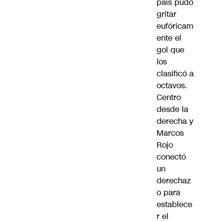
país pudo
gritar
eufóricam
ente el
gol que
los
clasificó a
octavos.
Centro
desde la
derecha y
Marcos
Rojo
conectó
un
derechaz
o para
establece
r el