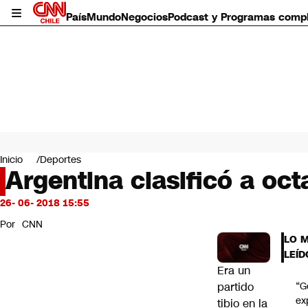
País
Mundo
Negocios
Podcast y Programas comp
País
Mundo
Inicio
Deportes
Negocios
Argentina clasificó a oct
Deportes
Programas completos
26- 06- 2018 15:55
Cultura
Por
CNN
Servicios
LO 
Bits
LEÍD
CNN Data
Era un
CNN tiempo
partido
“G
Futuro 360
ex
tibio en la
Opinión