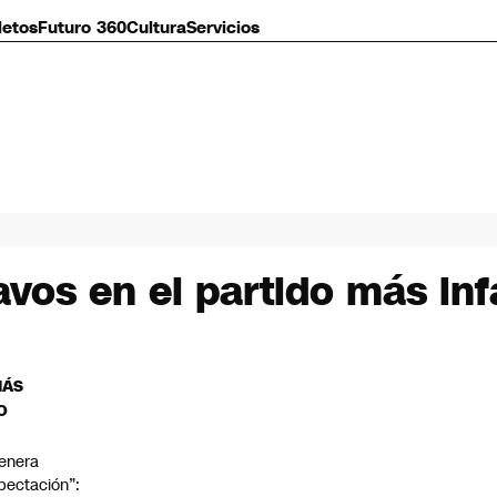
letos
Futuro 360
Cultura
Servicios
avos en el partido más in
MÁS
O
enera
pectación”: