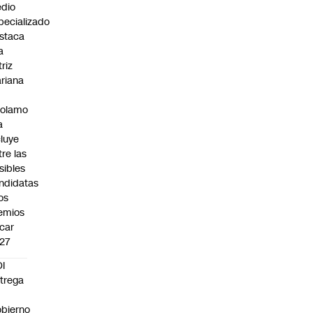
dio
pecializado
staca
a
triz
riana
rolamo
a
cluye
tre las
sibles
ndidatas
los
emios
car
27
I
trega
bierno