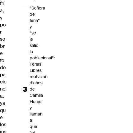
frí
"Señora
a,
de
y
feria"
po
y
r
"se
so
le
salió
br
lo
e
poblacional":
to
Ferias
do
Libres
pa
rechazan
cie
dichos
nci
de
Camila
a,
Flores
ya
y
qu
llaman
e
a
los
que
ins
"el