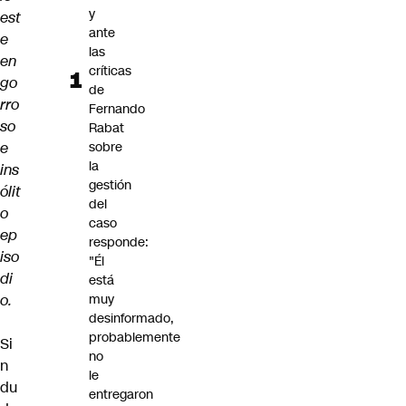
y
est
ante
e
las
en
críticas
go
de
rro
Fernando
so
Rabat
e
sobre
la
ins
gestión
ólit
del
o
caso
ep
responde:
iso
"Él
di
está
o.
muy
desinformado,
probablemente
Si
no
n
le
du
entregaron