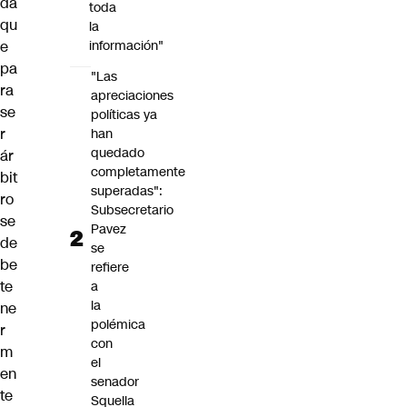
da
toda
qu
la
e
información"
pa
"Las
ra
apreciaciones
se
políticas ya
r
han
quedado
ár
completamente
bit
superadas":
ro
Subsecretario
se
Pavez
de
se
be
refiere
te
a
la
ne
polémica
r
con
m
el
en
senador
te
Squella