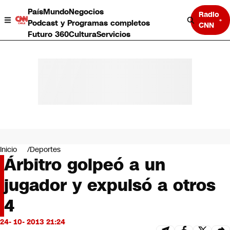
País
Mundo
Negocios
Radio
Podcast y Programas completos
CNN
Futuro 360
Cultura
Servicios
País
Mundo
Negocios
Inicio
Deportes
Árbitro golpeó a un
Deportes
Programas completos
jugador y expulsó a otros
Cultura
Servicios
4
Bits
CNN Data
24- 10- 2013 21:24
CNN tiempo