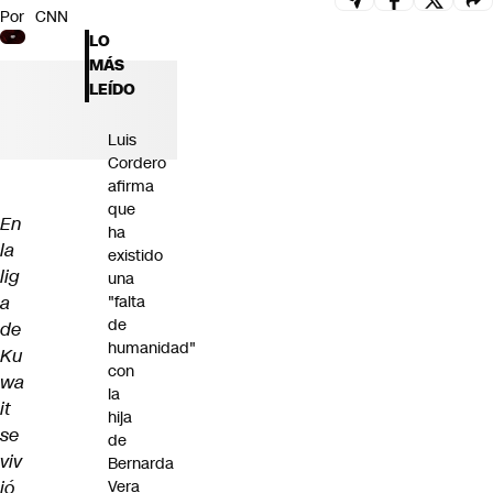
Por
CNN
Futuro 360
LO
Opinión
MÁS
LEÍDO
Luis
Cordero
afirma
que
En
ha
la
existido
lig
una
a
"falta
de
de
humanidad"
Ku
con
wa
la
it
hija
se
de
viv
Bernarda
ió
Vera