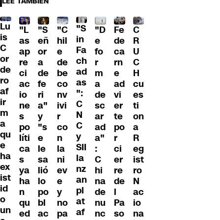
LEE TAMBIÉN
Lu
"S
"L
"S
"C
"D
Fe
C
is
in
as
eñ
hil
e
de
R
C
Fa
ap
or
e
fo
ca
U
or
ch
re
a
de
r
rn
C
de
ad
ci
de
be
m
e
H
ro
as
ac
fe
co
a
ad
cu
af
":
io
ri
nv
de
vi
es
ir
C
ne
a"
ivi
sc
er
ti
m
N
s
y
r
ar
te
on
a
C
po
"s
co
ad
po
a
qu
y
líti
e
n
a"
r
R
e
SII
ca
le
la
:
ci
eg
ha
la
s
sa
ni
C
er
ist
ex
nz
ya
lió
ev
hi
re
ro
ist
an
ha
lo
e
na
de
N
id
pl
n
po
y
de
l
ac
o
at
qu
bl
no
nu
Pa
io
un
af
ed
ac
pa
nc
so
na