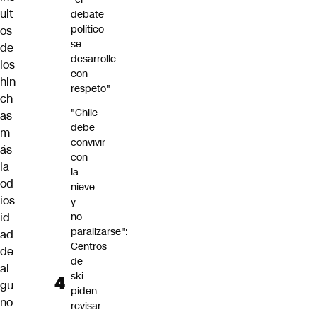
ult
debate
político
os
se
de
desarrolle
los
con
hin
respeto"
ch
"Chile
as
debe
m
convivir
ás
con
la
la
od
nieve
ios
y
id
no
paralizarse":
ad
Centros
de
de
al
ski
gu
piden
no
revisar