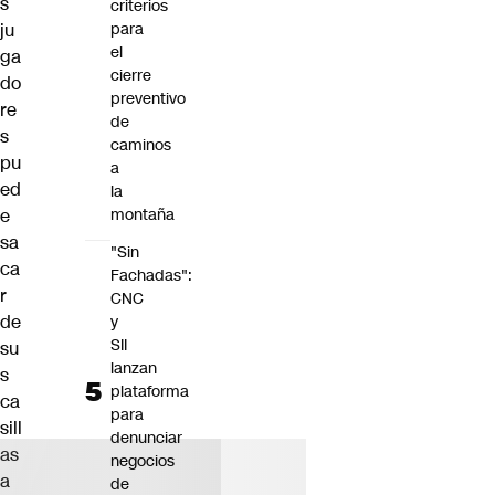
s
criterios
ju
para
el
ga
cierre
do
preventivo
re
de
s
caminos
pu
a
ed
la
e
montaña
sa
"Sin
ca
Fachadas":
r
CNC
de
y
SII
su
lanzan
s
plataforma
ca
para
sill
denunciar
as
negocios
a
de