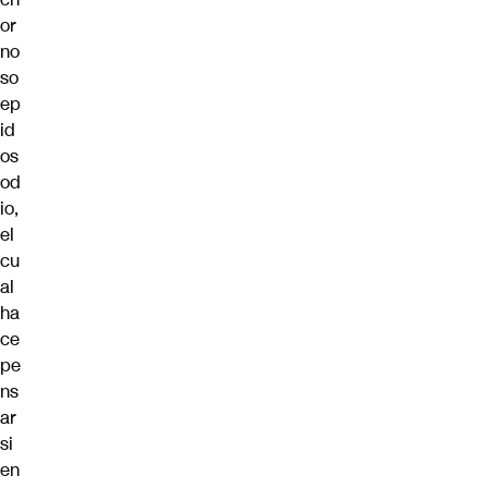
or
no
so
ep
id
os
od
io,
el
cu
al
ha
ce
pe
ns
ar
si
en