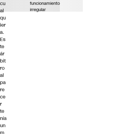
cu
funcionamiento
irregular
al
qu
ier
a.
Es
te
ár
bit
ro
al
pa
re
ce
r
te
nía
un
m