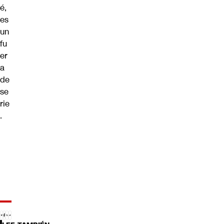
é,
es
un
fu
er
a
de
se
rie
.