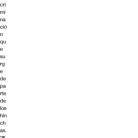
cri
mi
na
ció
n
qu
e
su
rg
e
de
pa
rte
de
los
hin
ch
as.
“
S