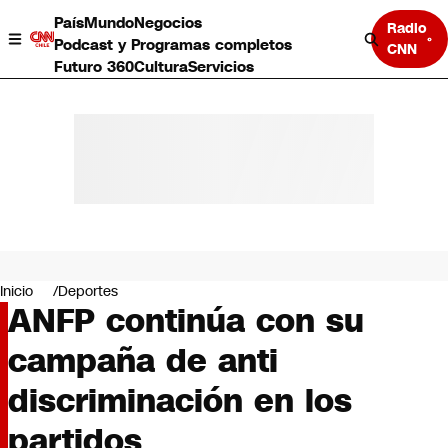
País
Mundo
Negocios
Radio
Podcast y Programas completos
CNN
Futuro 360
Cultura
Servicios
País
Mundo
Negocios
Inicio
Deportes
ANFP continúa con su
Deportes
Programas completos
campaña de anti
Cultura
Servicios
discriminación en los
Bits
CNN Data
partidos
CNN tiempo