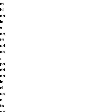
m
bi
an
la
s
ac
tit
ud
es
,
po
drí
an
in
cl
us
o
te
ne