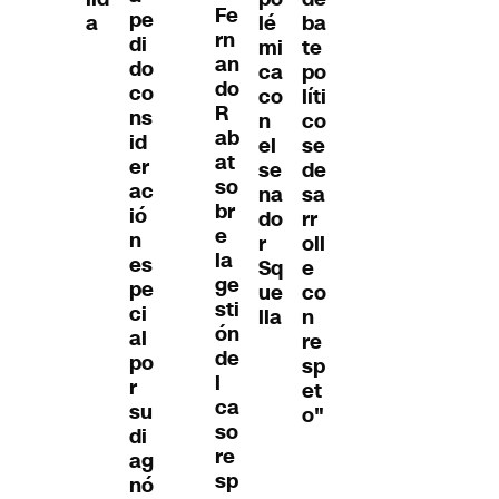
Fe
pe
a
lé
ba
rn
di
mi
te
an
do
ca
po
do
co
co
líti
R
ns
n
co
ab
id
el
se
at
er
se
de
so
ac
na
sa
br
ió
do
rr
e
n
r
oll
la
es
Sq
e
ge
pe
ue
co
sti
ci
lla
n
ón
al
re
de
po
sp
l
r
et
ca
su
o"
so
di
re
ag
sp
nó