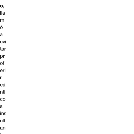
o,
lla
m
ó
a
evi
tar
pr
of
eri
r
cá
nti
co
s
ins
ult
an