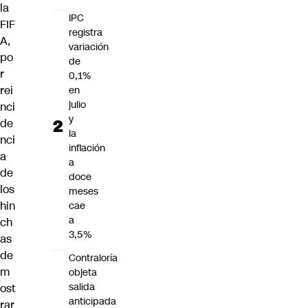
la
IPC
FIF
registra
A,
variación
po
de
r
0,1%
rei
en
julio
nci
y
de
la
nci
inflación
a
a
de
doce
los
meses
hin
cae
a
ch
3,5%
as
de
Contraloría
m
objeta
salida
ost
anticipada
rar