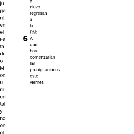
y
ju
nieve
ga
regresan
rá
a
en
la
el
RM:
A
Es
qué
ta
hora
di
comenzarían
o
las
M
precipitaciones
on
este
u
viernes
m
en
tal
y
no
en
el