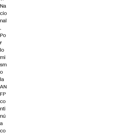
Na
cio
nal
.
Po
r
lo
mi
sm
o
la
AN
FP
co
nti
nú
a
co