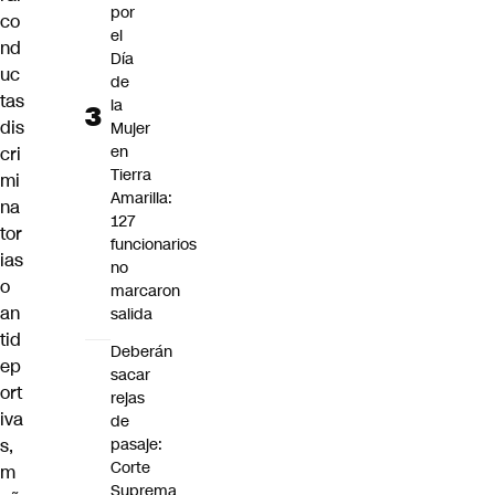
por
co
el
nd
Día
uc
de
tas
la
dis
Mujer
en
cri
Tierra
mi
Amarilla:
na
127
tor
funcionarios
ias
no
o
marcaron
an
salida
tid
Deberán
ep
sacar
ort
rejas
iva
de
s,
pasaje:
Corte
m
Suprema