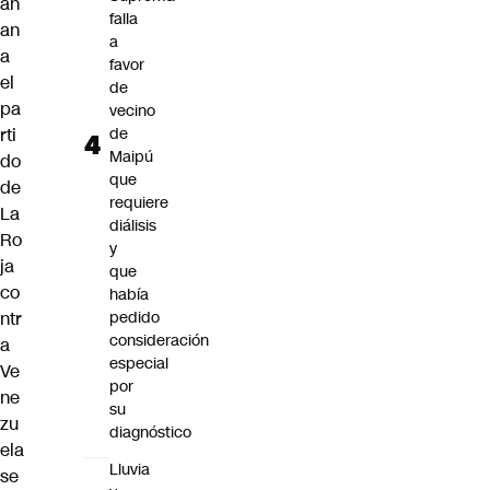
añ
falla
an
a
a
favor
el
de
pa
vecino
rti
de
Maipú
do
que
de
requiere
La
diálisis
Ro
y
ja
que
co
había
ntr
pedido
consideración
a
especial
Ve
por
ne
su
zu
diagnóstico
ela
Lluvia
se