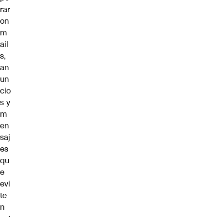
rar
on
m
ail
s,
an
un
cio
s y
m
en
saj
es
qu
e
evi
te
n