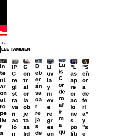
LEE TAMBIÉN
Lu
D
In
IP
C
Ll
"L
"S
is
eb
te
C
on
uv
as
eñ
C
er
nt
re
tr
ia
ap
or
or
án
ar
gi
al
y
re
a
de
sa
on
st
or
ni
ci
de
ro
ca
at
ra
ía
ev
ac
fe
af
r
ro
va
ob
e
io
ri
ir
re
pe
ri
je
re
ne
a"
m
ja
lla
ac
ta
gr
s
y
a
s
r
ió
sa
es
po
"s
qu
de
a
n
lid
an
líti
e