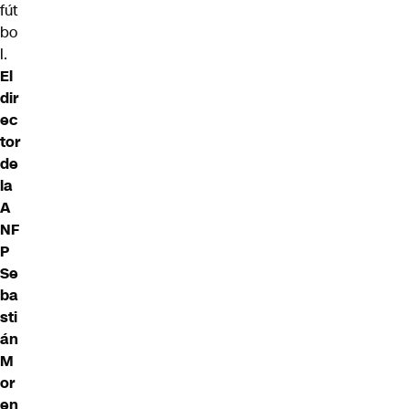
fút
bo
l.
El
dir
ec
tor
de
la
A
NF
P
Se
ba
sti
án
M
or
en