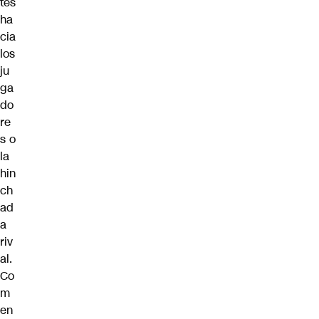
tes
ha
cia
los
ju
ga
do
re
s o
la
hin
ch
ad
a
riv
al.
Co
m
en