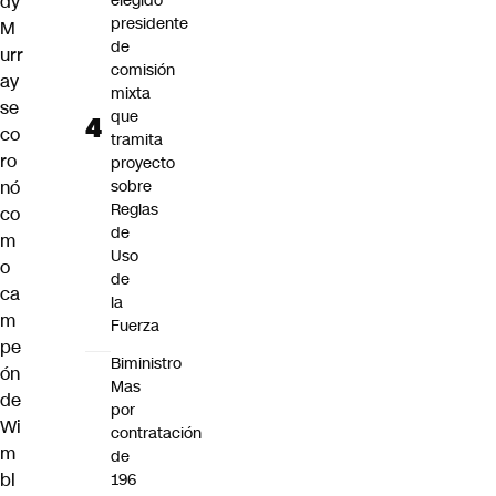
dy
elegido
presidente
M
de
urr
comisión
ay
mixta
se
que
co
tramita
ro
proyecto
nó
sobre
Reglas
co
de
m
Uso
o
de
ca
la
m
Fuerza
pe
Biministro
ón
Mas
de
por
Wi
contratación
m
de
bl
196