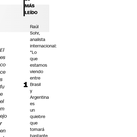
Futuro 360
MÁS
Opinión
LEÍDO
Raúl
Sohr,
analista
internacional:
El
"Lo
es
que
co
estamos
ce
viendo
entre
s
Brasil
fu
y
e
Argentina
el
es
m
un
ejo
quiebre
r
que
tomará
en
bastante