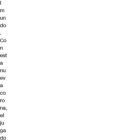
l
m
un
do
.
Co
n
est
a
nu
ev
a
co
ro
na,
el
ju
ga
do