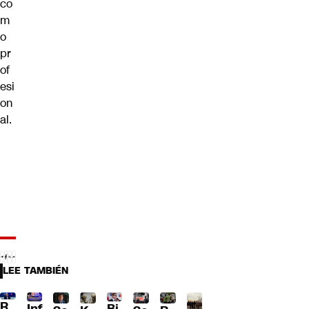
co
m
o
pr
of
esi
on
al.
LEE TAMBIÉN
R