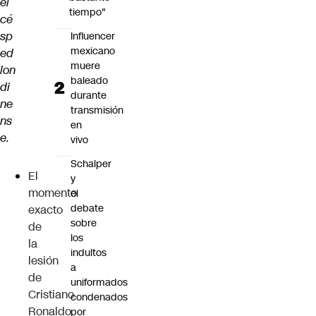
el
tiempo"
cé
sp
Influencer
mexicano
ed
muere
lon
baleado
di
durante
ne
transmisión
ns
en
e.
vivo
Schalper
El
y
momento
el
debate
exacto
sobre
de
los
la
indultos
lesión
a
de
uniformados
Cristiano
condenados
Ronaldo
por