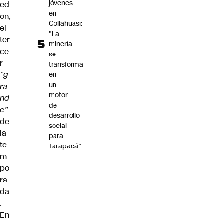
jóvenes
ed
en
on,
Collahuasi:
el
"La
ter
minería
ce
se
r
transforma
“g
en
un
ra
motor
nd
de
e”
desarrollo
de
social
la
para
te
Tarapacá"
m
po
ra
da
.
En