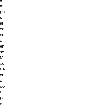
e
m
po
s
al
ca
na
di
en
se
Mil
os
Ra
oni
c
po
r
pa
rci