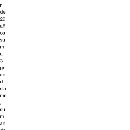
r
de
29
añ
os
su
m
a
3
gr
an
d
sla
ms
,
su
m
an