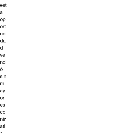
est
a
op
ort
uni
da
d
ve
nci
ó
sin
m
ay
or
es
co
ntr
ati