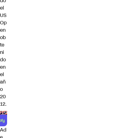
do
el
US
Op
en
ob
te
ni
do
en
el
añ
o
20
12.
Ad
e