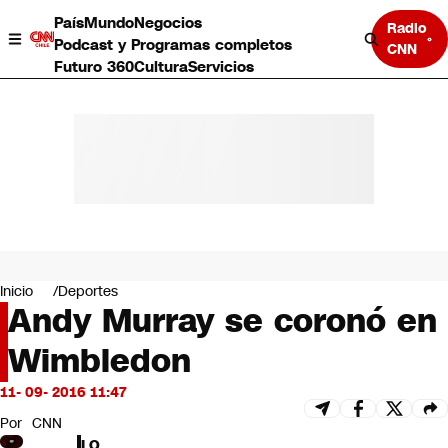
País
Mundo
Negocios
Radio
Podcast y Programas completos
CNN
Futuro 360
Cultura
Servicios
País
Mundo
Negocios
Inicio
Deportes
Andy Murray se coronó en
Deportes
Programas completos
Wimbledon
Cultura
Servicios
11- 09- 2016 11:47
Bits
CNN Data
Por
CNN
CNN tiempo
LO