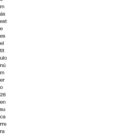
m
ás
est
e
es
el
tit
ulo
nú
m
er
o
28
en
su
ca
rre
ra