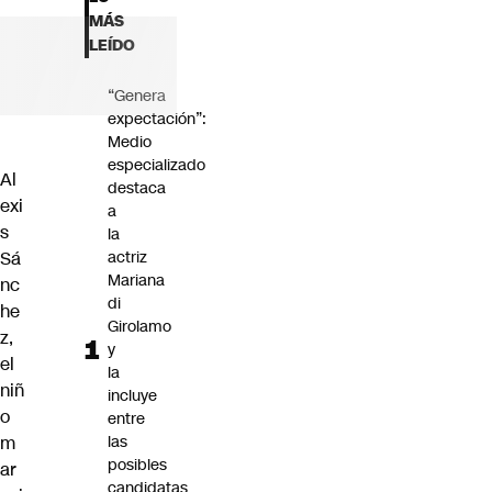
Futuro 360
MÁS
Opinión
LEÍDO
“Genera
expectación”:
Medio
especializado
Al
destaca
exi
a
s
la
Sá
actriz
Mariana
nc
di
he
Girolamo
z,
y
el
la
niñ
incluye
o
entre
m
las
posibles
ar
candidatas