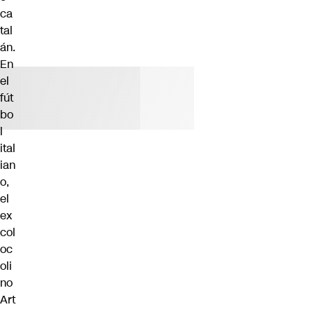
ca
tal
án.
En
el
fút
bo
l
ital
ian
o,
el
ex
col
oc
oli
no
Art