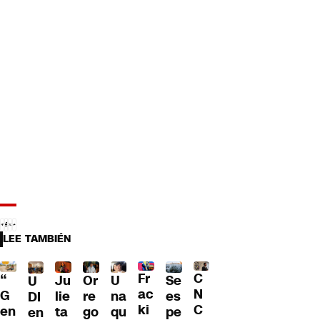
LEE TAMBIÉN
Fr
C
“
Ju
Or
U
Se
U
ac
N
G
lie
re
na
es
DI
ki
C
en
ta
go
qu
pe
en