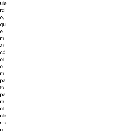
uie
rd
o,
qu
e
m
ar
có
el
e
m
pa
te
pa
ra
el
clá
sic
o