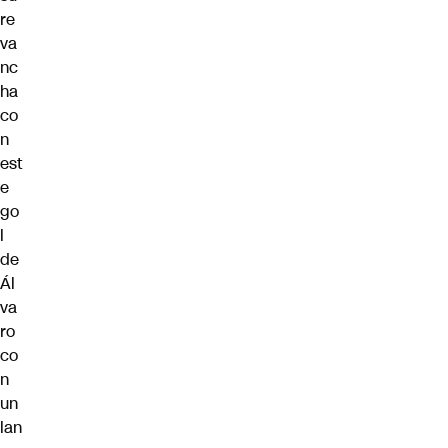
re
va
nc
ha
co
n
est
e
go
l
de
Ál
va
ro
co
n
un
lan