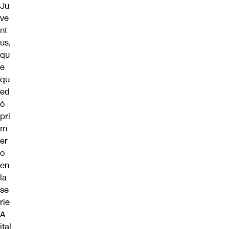
Ju
ve
nt
us,
qu
e
qu
ed
ó
pri
m
er
o
en
la
se
rie
A
ital