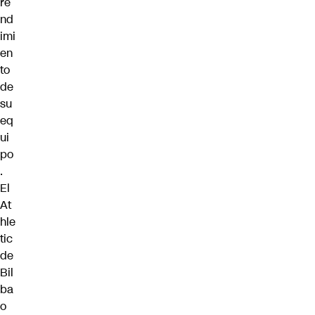
re
nd
imi
en
to
de
su
eq
ui
po
.
El
At
hle
tic
de
Bil
ba
o