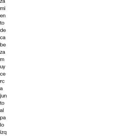
za
mi
en
to
de
ca
be
za
m
uy
ce
rc
a
jun
to
al
pa
lo
izq