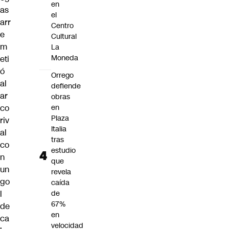
en
as
el
arr
Centro
e
Cultural
m
La
Moneda
eti
ó
Orrego
al
defiende
ar
obras
co
en
Plaza
riv
Italia
al
tras
co
estudio
n
que
un
revela
go
caída
l
de
67%
de
en
ca
velocidad