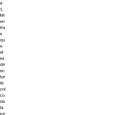
a
1.
Mi
en
tra
s
qu
e
el
ex
dir
ec
tor
té
cni
co
de
la
roj