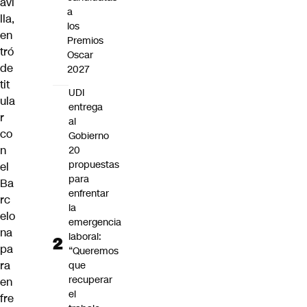
avi
a
lla,
los
en
Premios
tró
Oscar
de
2027
tit
UDI
ula
entrega
r
al
co
Gobierno
n
20
propuestas
el
para
Ba
enfrentar
rc
la
elo
emergencia
na
laboral:
pa
“Queremos
ra
que
recuperar
en
el
fre