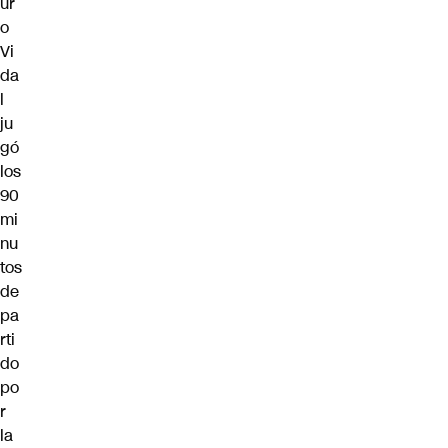
ur
o
Vi
da
l
ju
gó
los
90
mi
nu
tos
de
pa
rti
do
po
r
la