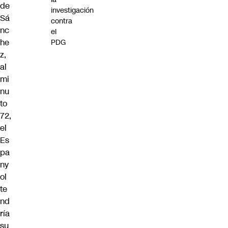
de
investigación
Sá
contra
nc
el
he
PDG
z,
al
mi
nu
to
72,
el
Es
pa
ny
ol
te
nd
ría
su