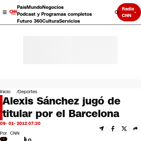
País
Mundo
Negocios
Radio
Podcast y Programas completos
CNN
Futuro 360
Cultura
Servicios
País
Mundo
Negocios
Inicio
Deportes
Alexis Sánchez jugó de
Deportes
Programas completos
titular por el Barcelona
Cultura
Servicios
09- 01- 2012 07:30
Bits
CNN Data
Por
CNN
CNN tiempo
LO