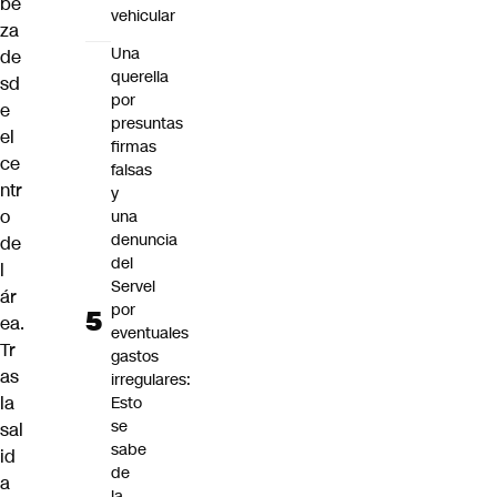
be
vehicular
za
Una
de
querella
sd
por
e
presuntas
el
firmas
ce
falsas
ntr
y
o
una
denuncia
de
del
l
Servel
ár
por
ea.
eventuales
Tr
gastos
as
irregulares:
la
Esto
se
sal
sabe
id
de
a
la