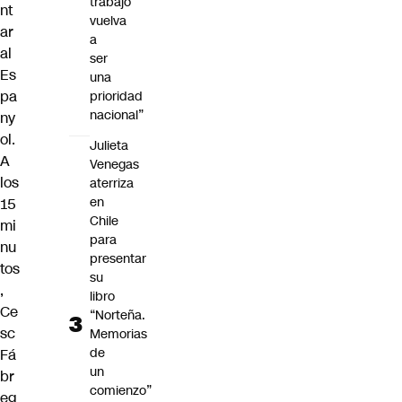
trabajo
nt
vuelva
ar
a
al
ser
Es
una
pa
prioridad
nacional”
ny
ol.
Julieta
A
Venegas
los
aterriza
en
15
Chile
mi
para
nu
presentar
tos
su
,
libro
Ce
“Norteña.
sc
Memorias
de
Fá
un
br
comienzo”
eg