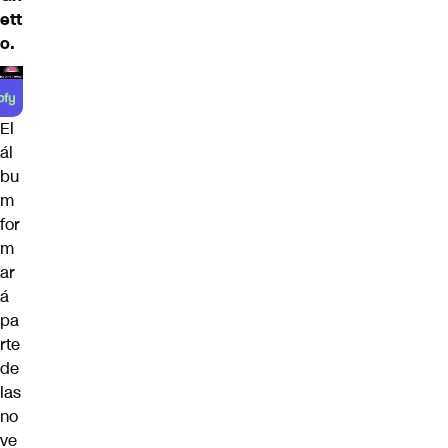
ett
o
.
El
ál
bu
m
for
m
ar
á
pa
rte
de
las
no
ve