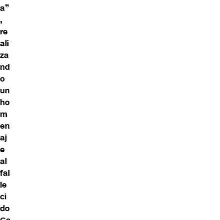
a”
,
re
ali
za
nd
o
un
ho
m
en
aj
e
al
fal
le
ci
do