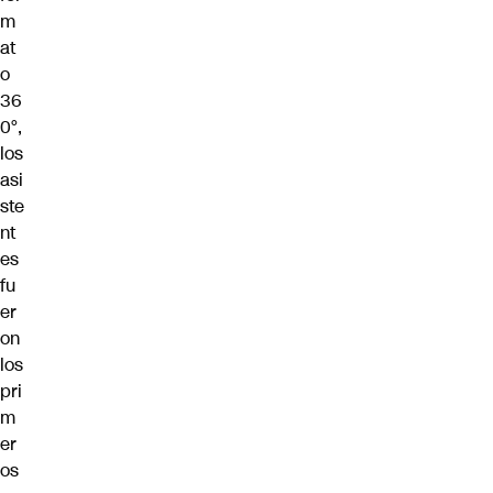
m
at
o
36
0°,
los
asi
ste
nt
es
fu
er
on
los
pri
m
er
os