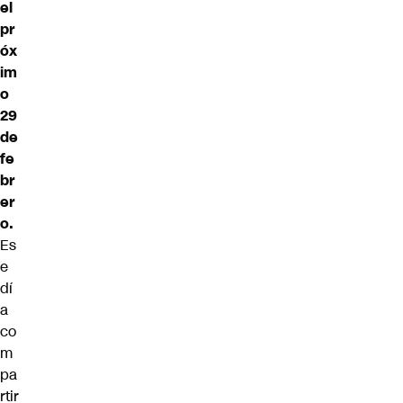
el
pr
óx
im
o
29
de
fe
br
er
o.
Es
e
dí
a
co
m
pa
rtir