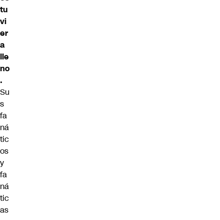
tu
vi
er
a
lle
no
.
Su
s
fa
ná
tic
os
y
fa
ná
tic
as