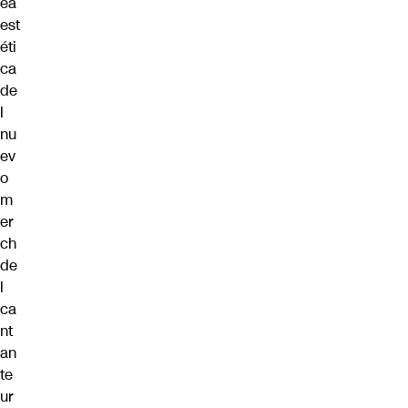
ea
est
éti
ca
de
l
nu
ev
o
m
er
ch
de
l
ca
nt
an
te
ur