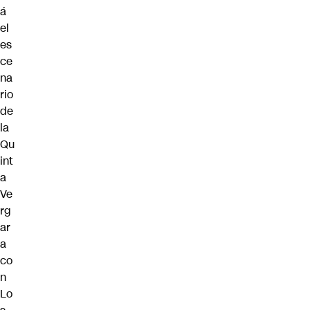
á
el
es
ce
na
rio
de
la
Qu
int
a
Ve
rg
ar
a
co
n
Lo