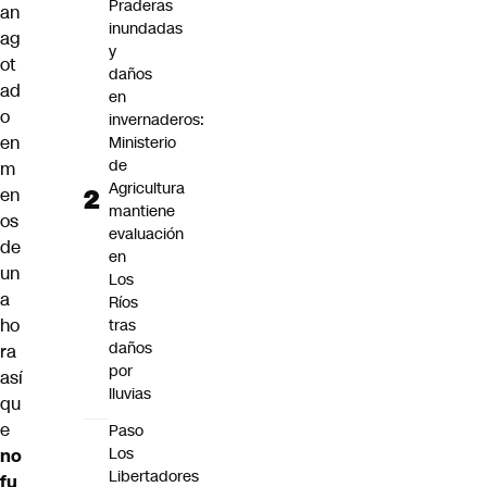
Praderas
an
inundadas
ag
y
ot
daños
ad
en
o
invernaderos:
en
Ministerio
de
m
Agricultura
en
mantiene
os
evaluación
de
en
un
Los
a
Ríos
ho
tras
daños
ra
por
así
lluvias
qu
e
Paso
Los
no
Libertadores
fu