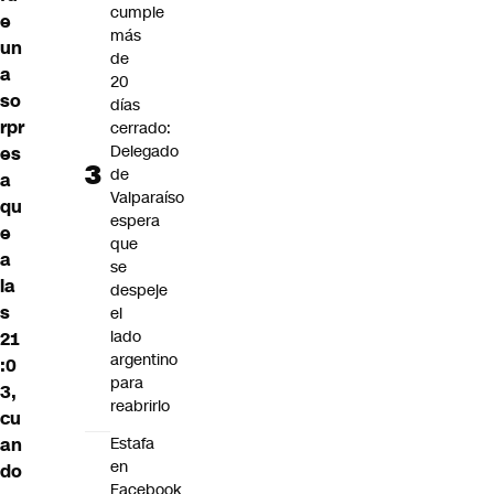
cumple
e
más
un
de
a
20
so
días
rpr
cerrado:
Delegado
es
de
a
Valparaíso
qu
espera
e
que
a
se
la
despeje
s
el
lado
21
argentino
:0
para
3,
reabrirlo
cu
an
Estafa
en
do
Facebook