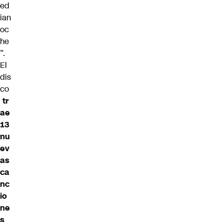
ed
ian
oc
he
”.
El
dis
co
tr
ae
13
nu
ev
as
ca
nc
io
ne
s