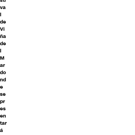
sti
va
l
de
Vi
ña
de
l
M
ar
do
nd
e
se
pr
es
en
tar
á