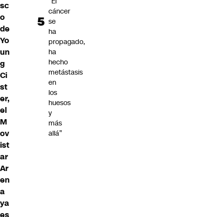
“El
sc
cáncer
o
se
de
ha
Yo
propagado,
un
ha
hecho
g
metástasis
Ci
en
st
los
er
,
huesos
el
y
M
más
ov
allá”
ist
ar
Ar
en
a
ya
es