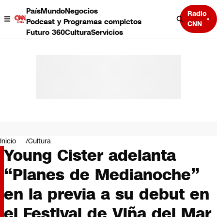
País
Mundo
Negocios
Radio
Podcast y Programas completos
CNN
Futuro 360
Cultura
Servicios
País
Mundo
Negocios
Inicio
Cultura
Young Cister adelanta
Deportes
Programas completos
“Planes de Medianoche”
Cultura
Servicios
en la previa a su debut en
Bits
CNN Data
el Festival de Viña del Mar
CNN tiempo