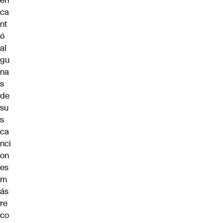
én
ca
nt
ó
al
gu
na
s
de
su
s
ca
nci
on
es
m
ás
re
co