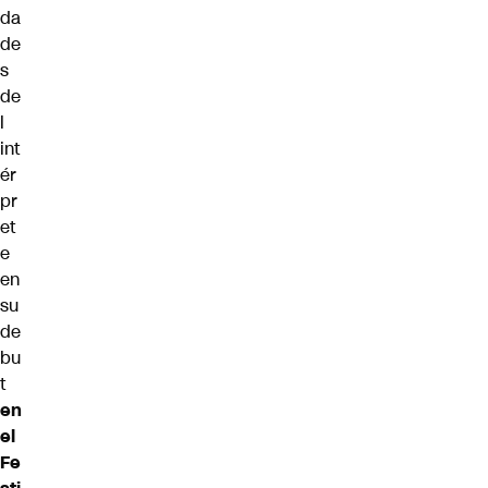
da
de
s
de
l
int
ér
pr
et
e
en
su
de
bu
t
en
el
Fe