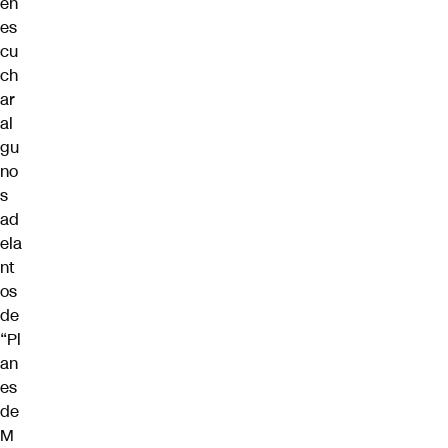
en
es
cu
ch
ar
al
gu
no
s
ad
ela
nt
os
de
“Pl
an
es
de
M