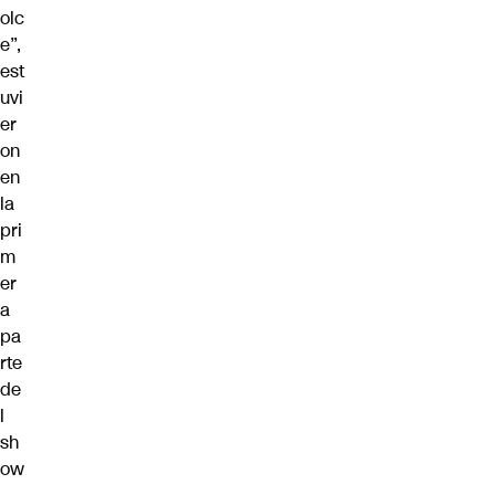
olc
e”,
est
uvi
er
on
en
la
pri
m
er
a
pa
rte
de
l
sh
ow