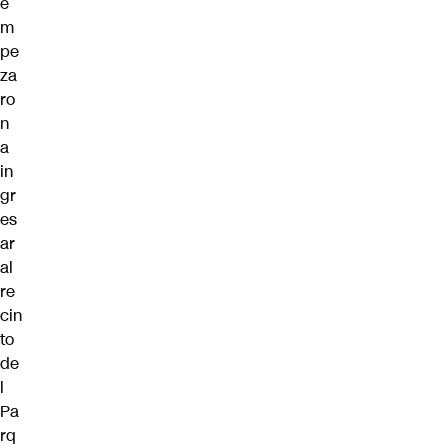
e
m
pe
za
ro
n
a
in
gr
es
ar
al
re
cin
to
de
l
Pa
rq