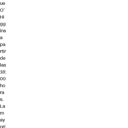
ue
O’
Hi
gg
ins
a
pa
rtir
de
las
18:
00
ho
ra
s.
La
m
ay
orí