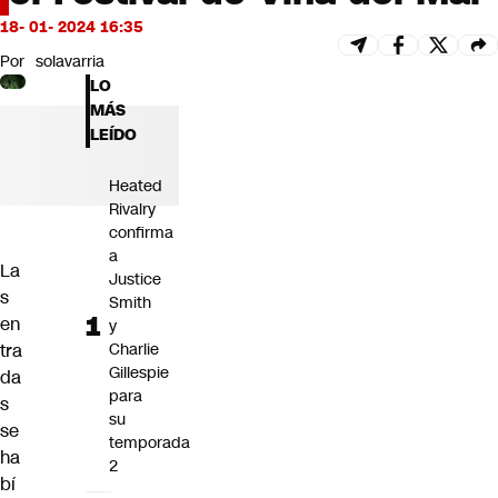
Futuro 360
18- 01- 2024 16:35
Opinión
Por
solavarria
LO
MÁS
LEÍDO
Heated
Rivalry
confirma
a
La
Justice
s
Smith
en
y
tra
Charlie
Gillespie
da
para
s
su
se
temporada
ha
2
bí