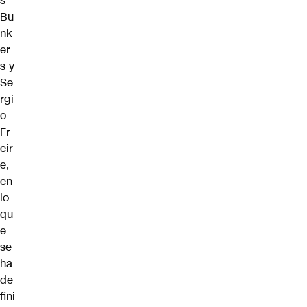
s
Bu
nk
er
s
y
Se
rgi
o
Fr
eir
e
,
en
lo
qu
e
se
ha
de
fini