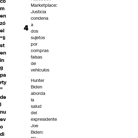
co
Marketplace:
m
Justicia
en
condena
zó
a
el
dos
“li
sujetos
por
st
compras
en
falsas
in
de
g
vehículos
pa
Hunter
rty
Biden
”
aborda
de
la
l
salud
nu
del
ev
expresidente
Joe
o
Biden:
di