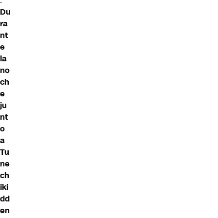
.
Du
ra
nt
e
la
no
ch
e
ju
nt
o
a
Tu
ne
ch
iki
dd
en