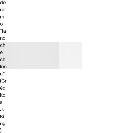
do
co
m
o
“la
no
ch
e
chi
len
a”.
(Cr
éd
ito
s:
J.
Ki
ng
)