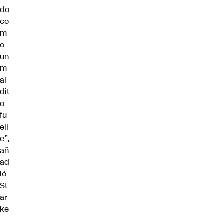
do
co
m
o
un
m
al
dit
o
fu
ell
e”,
añ
ad
ió
St
ar
ke