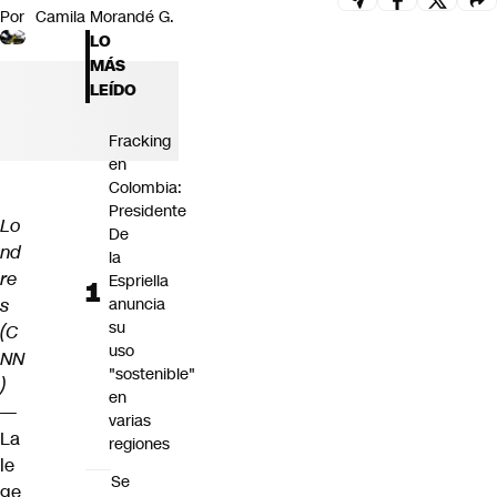
Por
Camila Morandé G.
Futuro 360
LO
Opinión
MÁS
LEÍDO
Fracking
en
Colombia:
Presidente
Lo
De
nd
la
re
Espriella
s
anuncia
su
(C
uso
NN
"sostenible"
)
en
—
varias
La
regiones
le
Se
ge