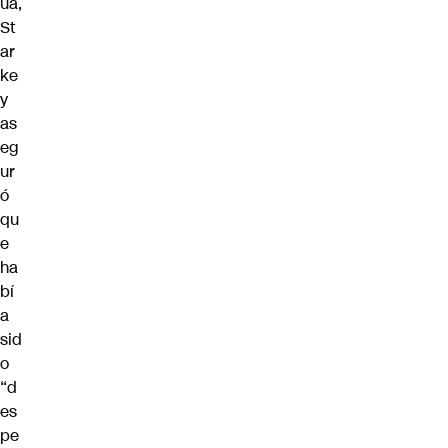
ua,
St
ar
ke
y
as
eg
ur
ó
qu
e
ha
bí
a
sid
o
“d
es
pe