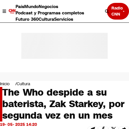
País
Mundo
Negocios
Radio
Podcast y Programas completos
CNN
Futuro 360
Cultura
Servicios
País
Mundo
Negocios
Inicio
Cultura
The Who despide a su
Deportes
Programas completos
baterista, Zak Starkey, por
Cultura
Servicios
segunda vez en un mes
Bits
CNN Data
19- 05- 2025 14:20
CNN tiempo