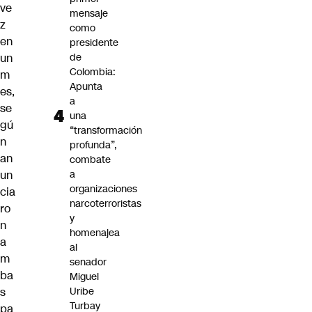
ve
mensaje
z
como
en
presidente
un
de
Colombia:
m
Apunta
es,
a
se
una
gú
“transformación
n
profunda”,
an
combate
un
a
organizaciones
cia
narcoterroristas
ro
y
n
homenajea
a
al
m
senador
ba
Miguel
s
Uribe
Turbay
pa