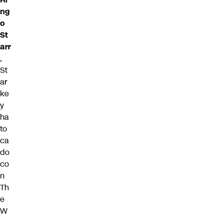
ng
o
St
arr
,
St
ar
ke
y
ha
to
ca
do
co
n
Th
e
W