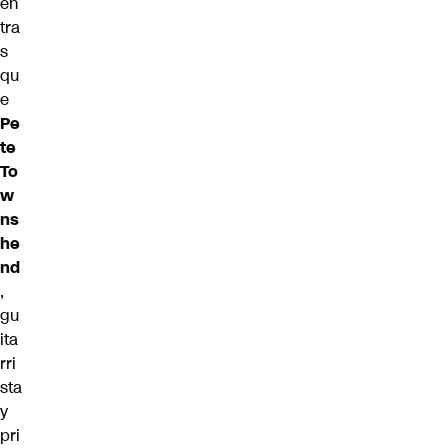
en
tra
s
qu
e
Pe
te
To
w
ns
he
nd
,
gu
ita
rri
sta
y
pri