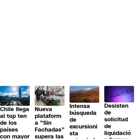
Desisten
Intensa
Chile llega
Nueva
de
búsqueda
al top ten
plataform
solicitud
de
de los
a “Sin
de
excursioni
países
Fachadas”
liquidació
sta
con mayor
supera las