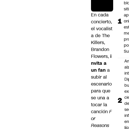
bl
si
En cada
ap
on
concierto,
es
el vocalist
me
a de
The
pr
Killers
,
po
Brandon
Su
Flowers,
i
An
nvita a
al
un fan
a
in
subir al
Di
escenario
b
para que
ex
se una a
ci
d
tocar la
se
canción
F
in
or
e
Reasons
lí