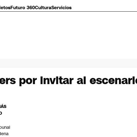
letos
Futuro 360
Cultura
Servicios
rs por invitar al escenar
MÁS
O
ibunal
dena