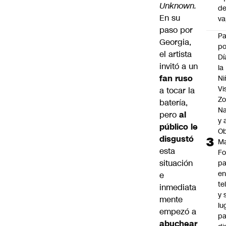
Unknown.
d
En su
v
paso por
P
Georgia
,
po
el artista
Dí
invitó a un
la
fan ruso
Ni
Vi
a tocar la
Zo
batería,
Na
pero
al
y 
público le
Ob
disgustó
M
esta
Fo
situación
p
e
e
te
inmediata
y 
mente
lu
empezó a
pa
abuchear