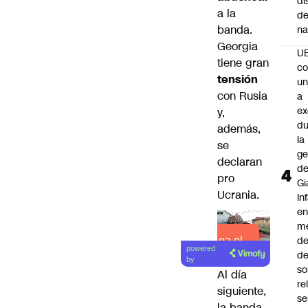
di
a la
de
banda.
na
Georgia
U
tiene gran
co
tensión
un
con
Rusia
a
e
y,
du
además,
la
se
ge
declaran
d
pro
Gi
Ucrania
.
In
e
m
d
Lea el
powered
de
artículo
by
so
Al día
re
siguiente,
se
la banda