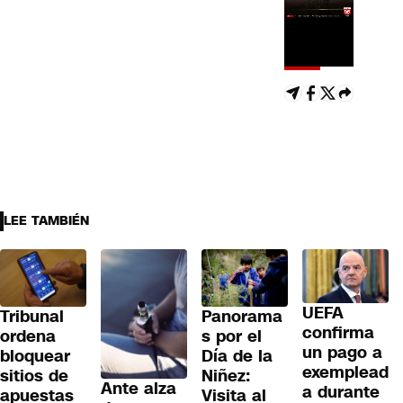
LEE TAMBIÉN
UEFA
Tribunal
Panorama
confirma
ordena
s por el
un pago a
bloquear
Día de la
exemplead
sitios de
Niñez:
Ante alza
a durante
apuestas
Visita al