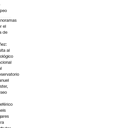
e
apeo
anoramas
r el
a de
ñez:
sita al
ológico
cional
al
servatorio
anuel
ster,
aseo
n
leférico
seis
gares
ra