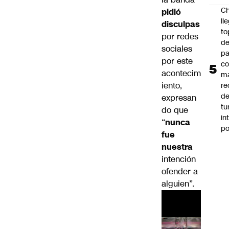
Ch
pidió
ll
disculpas
to
por redes
de
sociales
pa
por este
c
acontecim
m
iento,
re
de
expresan
tu
do que
in
“
nunca
p
fue
nuestra
intención
ofender a
alguien”.