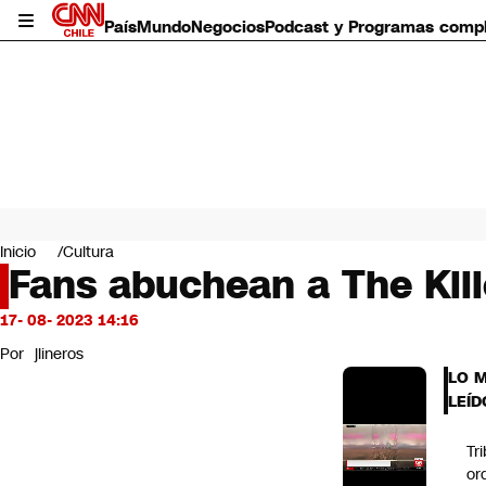
País
Mundo
Negocios
Podcast y Programas comp
País
Mundo
Inicio
Cultura
Negocios
Fans abuchean a The Kille
Deportes
Programas completos
17- 08- 2023 14:16
Cultura
Por
jlineros
Servicios
LO 
Bits
LEÍD
CNN Data
CNN tiempo
Tr
Futuro 360
or
Opinión