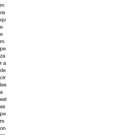
m
os
qu
e
e
m
pe
za
r a
de
cir
les
a
est
as
pe
rs
on