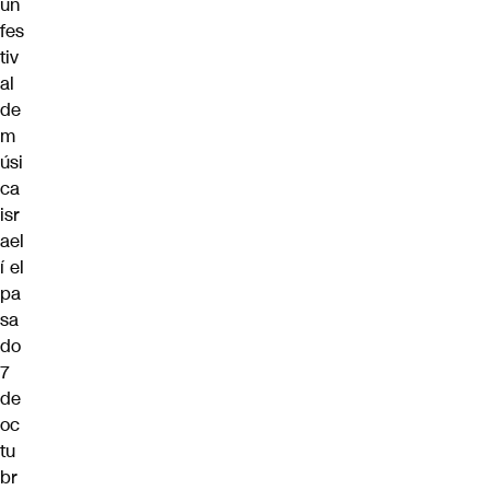
un
fes
tiv
al
de
m
úsi
ca
isr
ael
í el
pa
sa
do
7
de
oc
tu
br