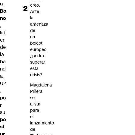
a
creó.
Bo
Ante
la
no
amenaza
,
de
líd
un
er
boicot
de
europeo,
la
¿podrá
ba
superar
esta
nd
crisis?
a
U2
Magdalena
,
Piñera
po
se
alista
r
para
su
el
po
lanzamiento
st
de
ur