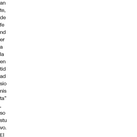
an
te,
de
fe
nd
er
a
la
en
tid
ad
sio
nis
ta”
,
so
stu
vo.
El