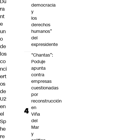
Du
democracia
ra
y
nt
los
e
derechos
un
humanos”
del
o
expresidente
de
los
“Chantas”:
co
Poduje
apunta
nci
contra
ert
empresas
os
cuestionadas
de
por
U2
reconstrucción
en
en
el
Viña
del
Sp
Mar
he
y
re