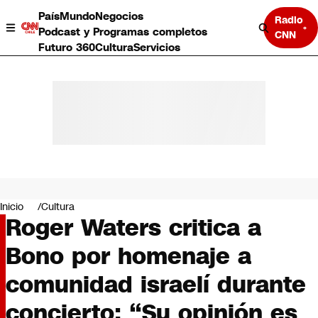
País
Mundo
Negocios
Radio
Podcast y Programas completos
CNN
Futuro 360
Cultura
Servicios
País
Mundo
Negocios
Inicio
Cultura
Roger Waters critica a
Deportes
Programas completos
Bono por homenaje a
Cultura
Servicios
comunidad israelí durante
Bits
CNN Data
concierto: “Su opinión es
CNN tiempo