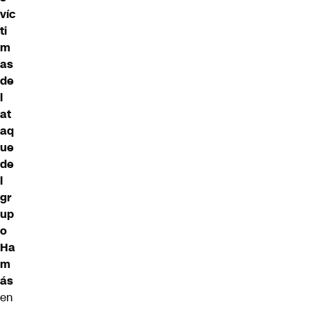
víc
ti
m
as
de
l
at
aq
ue
de
l
gr
up
o
Ha
m
ás
en