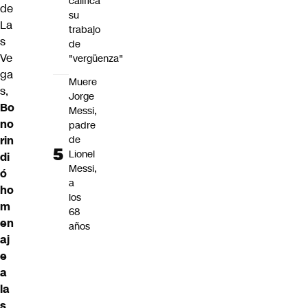
califica
de
su
La
trabajo
s
de
Ve
"vergüenza"
ga
Muere
s,
Jorge
Bo
Messi,
no
padre
de
rin
Lionel
di
Messi,
ó
a
ho
los
m
68
en
años
aj
e
a
la
s