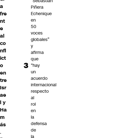
“Sebastián
a
Piñera
fre
Echenique
en
nt
50
e
voces
al
globales”
co
y
nfl
afirma
ict
que
o
“hay
un
en
acuerdo
tre
internacional
Isr
respecto
ae
al
l y
rol
Ha
en
m
la
defensa
ás
de
.
la