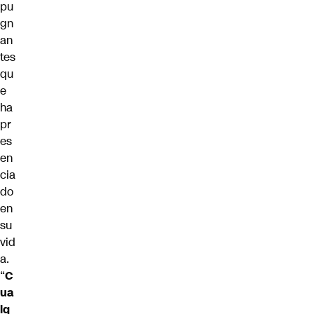
pu
gn
an
tes
qu
e
ha
pr
es
en
cia
do
en
su
vid
a.
“
C
ua
lq