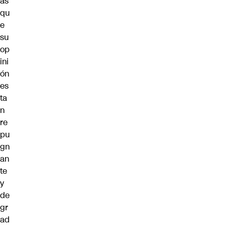
as
qu
e
su
op
ini
ón
es
ta
n
re
pu
gn
an
te
y
de
gr
ad