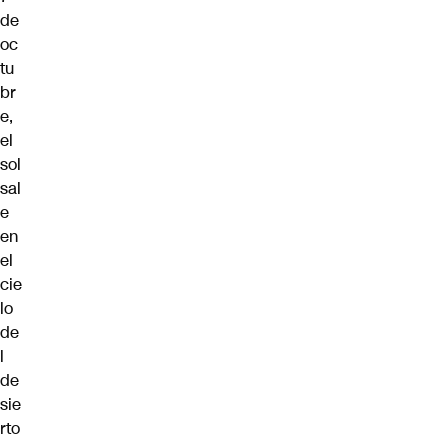
de
oc
tu
br
e,
el
sol
sal
e
en
el
cie
lo
de
l
de
sie
rto