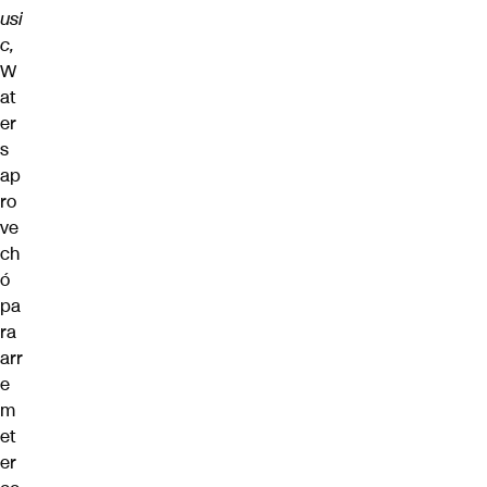
usi
c
,
W
at
er
s
ap
ro
ve
ch
ó
pa
ra
arr
e
m
et
er