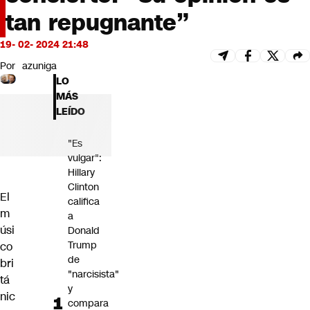
Futuro 360
tan repugnante”
Opinión
19- 02- 2024 21:48
Por
azuniga
LO
MÁS
LEÍDO
"Es
vulgar":
Hillary
Clinton
El
califica
m
a
úsi
Donald
Trump
co
de
bri
"narcisista"
tá
y
nic
compara