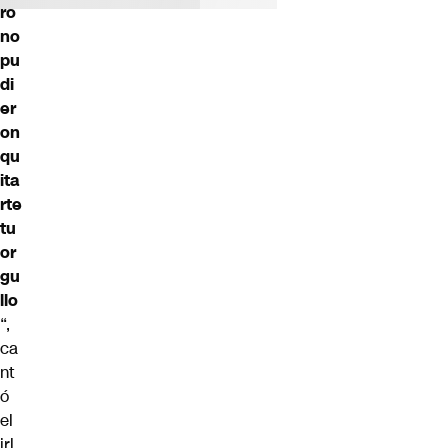
ro
no
pu
di
er
on
qu
ita
rte
tu
or
gu
llo
“,
ca
nt
ó
el
irl