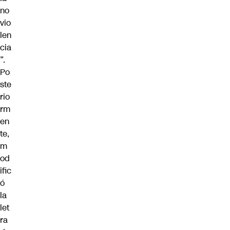
no
vio
len
cia
”.
Po
ste
rio
rm
en
te,
m
od
ific
ó
la
let
ra