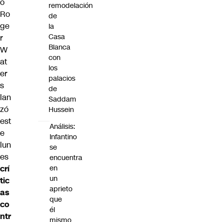
o
remodelación
Ro
de
ge
la
Casa
r
Blanca
W
con
at
los
er
palacios
s
de
lan
Saddam
zó
Hussein
est
Análisis:
e
Infantino
lun
se
es
encuentra
en
crí
un
tic
aprieto
as
que
co
él
ntr
mismo