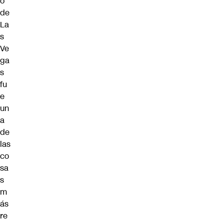
o
de
La
s
Ve
ga
s
fu
e
un
a
de
las
co
sa
s
m
ás
re