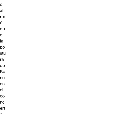
o
afi
rm
ó
qu
e
la
po
stu
ra
de
Bo
no
en
el
co
nci
ert