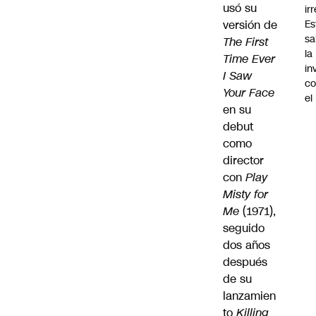
usó su
ir
versión de
Es
sa
The First
la
Time Ever
in
I Saw
co
Your Face
el
en su
debut
como
director
con
Play
Misty for
Me
(1971),
seguido
dos años
después
de su
lanzamien
to
Killing