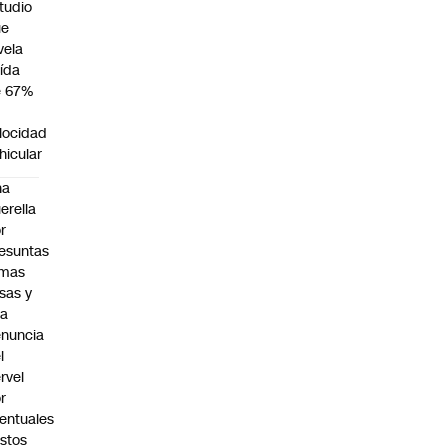
tudio
ue
vela
ída
e 67%
n
locidad
hicular
na
erella
r
esuntas
rmas
lsas y
na
nuncia
l
rvel
r
entuales
stos