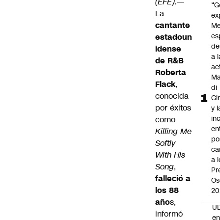
(EFE).—
“G
La
ex
cantante
Me
es
estadoun
de
idense
a l
de R&B
ac
Roberta
Ma
Flack
,
di
conocida
Gi
por éxitos
y l
in
como
en
Killing Me
po
Softly
ca
With His
a 
Song
,
Pr
falleció a
Os
los 88
20
año
s,
UD
informó
en