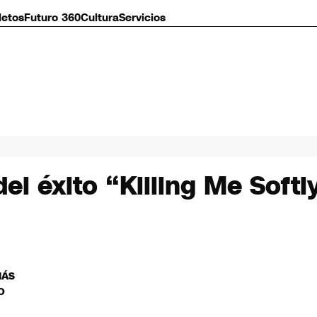
letos
Futuro 360
Cultura
Servicios
el éxito “Killing Me Soft
MÁS
O