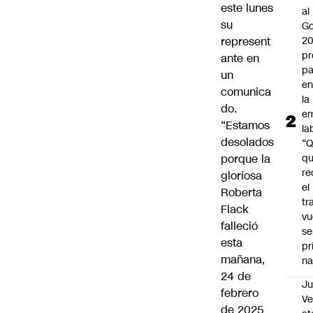
este lunes
al
su
Go
represent
2
pr
ante en
pa
un
en
comunica
la
do.
em
“Estamos
la
desolados
“
porque la
q
re
gloriosa
el
Roberta
tr
Flack
vu
falleció
se
esta
pr
mañana,
na
24 de
Ju
febrero
V
de 2025