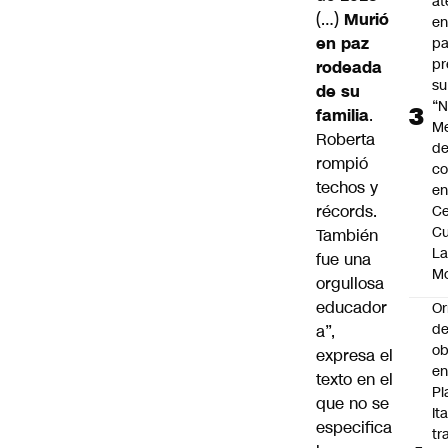
at
(…)
Murió
en
en paz
pa
pr
rodeada
su
de su
“N
familia
.
M
Roberta
de
rompió
co
techos y
en
récords.
Ce
Cu
También
L
fue una
M
orgullosa
educador
Or
de
a”,
ob
expresa el
e
texto en el
Pl
que no se
Ita
especifica
tr