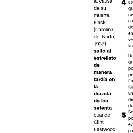
la causa
es
de su
q
re
muerte.
ca
Flack
d
(Carolina
e
del Norte,
ve
1937)
ve
saltó al
U
estrellato
qu
de
po
manera
pr
tardía en
fi
la
fa
década
u
de
de los
de
setenta
Se
cuando
po
Clint
ev
Eastwood
ga