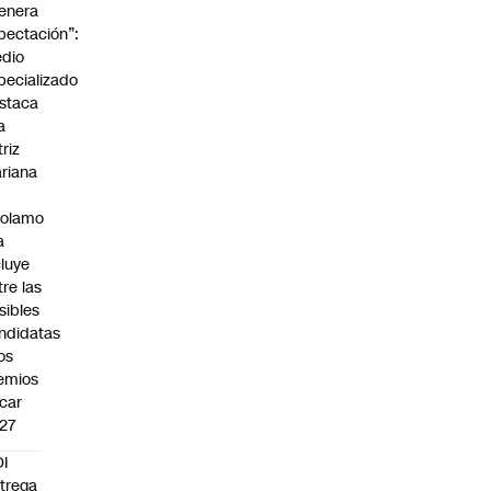
enera
pectación”:
dio
pecializado
staca
a
triz
riana
rolamo
a
cluye
tre las
sibles
ndidatas
los
emios
car
27
I
trega