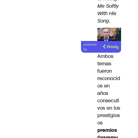
Me Softly
With His
Song
.
powered
by
Ambos
temas
fueron
reconocid
os en
años
consecuti
vos en los
prestigios
os
premios
Grammy