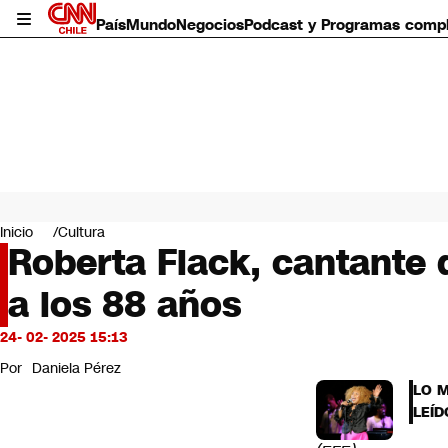
País
Mundo
Negocios
Podcast y Programas comp
País
Mundo
Inicio
Cultura
Negocios
Roberta Flack, cantante d
Deportes
a los 88 años
Programas completos
Cultura
Servicios
24- 02- 2025 15:13
Bits
Por
Daniela Pérez
CNN Data
LO 
CNN tiempo
LEÍD
Futuro 360
Opinión