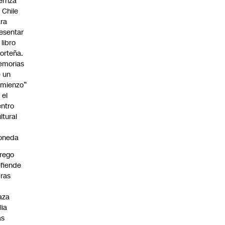
erriza
 Chile
ra
esentar
 libro
orteña.
emorias
 un
mienzo”
 el
ntro
ltural
a
oneda
rego
fiende
ras
n
aza
lia
as