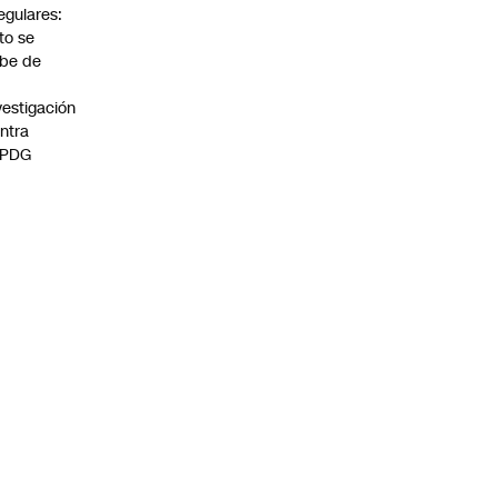
regulares:
to se
be de
vestigación
ntra
 PDG