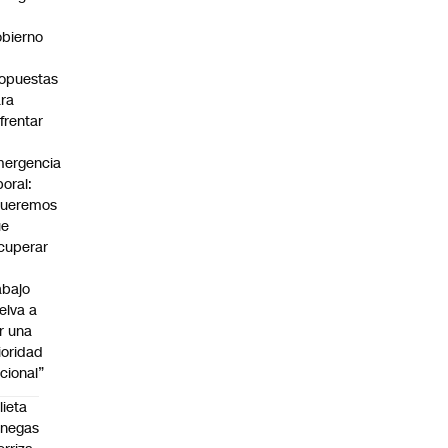
bierno
0
opuestas
ra
frentar
ergencia
boral:
Queremos
ue
cuperar
abajo
elva a
r una
ioridad
cional”
lieta
enegas