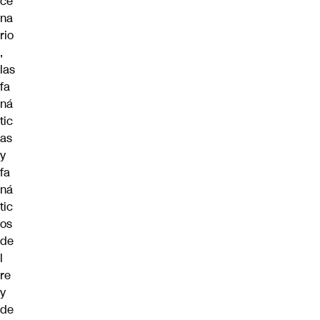
ce
na
rio
,
las
fa
ná
tic
as
y
fa
ná
tic
os
de
l
re
y
de