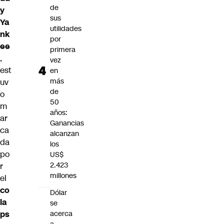
de
y
sus
Ya
utilidades
nk
por
ee
primera
,
vez
est
en
más
uv
de
o
50
m
años:
ar
Ganancias
ca
alcanzan
da
los
po
US$
2.423
r
millones
el
co
Dólar
la
se
ps
acerca