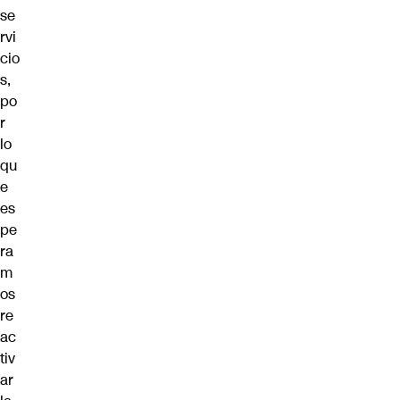
se
rvi
cio
s,
po
r
lo
qu
e
es
pe
ra
m
os
re
ac
tiv
ar