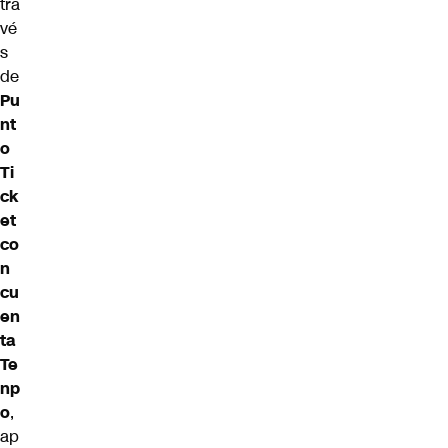
tra
vé
s
de
Pu
nt
o
Ti
ck
et
co
n
cu
en
ta
Te
np
o
,
ap