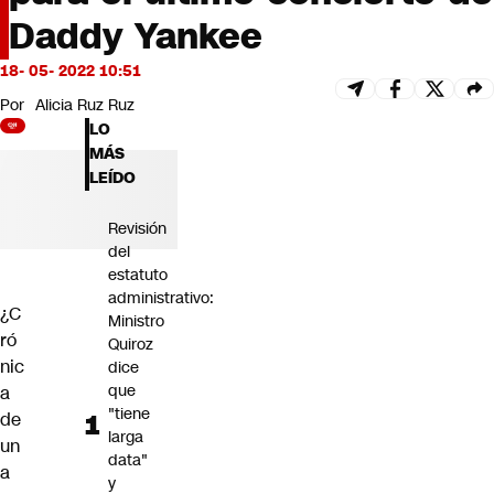
Futuro 360
Daddy Yankee
Opinión
18- 05- 2022 10:51
Por
Alicia Ruz Ruz
LO
MÁS
LEÍDO
Revisión
del
estatuto
administrativo:
¿C
Ministro
ró
Quiroz
nic
dice
que
a
"tiene
de
larga
un
data"
a
y