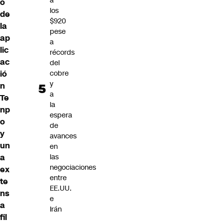
a
o
los
de
$920
la
pese
ap
a
lic
récords
ac
del
ió
cobre
y
n
a
Te
la
np
espera
o
de
y
avances
un
en
a
las
negociaciones
ex
entre
te
EE.UU.
ns
e
a
Irán
fil