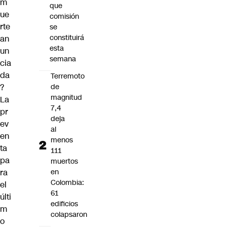
m
que
ue
comisión
rte
se
constituirá
an
esta
un
semana
cia
da
Terremoto
?
de
magnitud
La
7,4
pr
deja
ev
al
en
menos
ta
111
pa
muertos
ra
en
Colombia:
el
61
últi
edificios
m
colapsaron
o