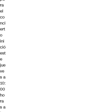
ra
el
co
nci
ert
o
ini
ció
est
e
jue
ve
s a
10:
00
ho
ra
s a