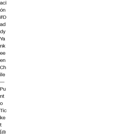
aci
ón
#D
ad
dy
Ya
nk
ee
en
Ch
ile
—
Pu
nt
o
Tic
ke
t
(@