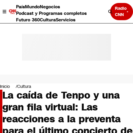
País
Mundo
Negocios
Radio
Podcast y Programas completos
CNN
Futuro 360
Cultura
Servicios
País
Mundo
Negocios
Inicio
Cultura
La caída de Tenpo y una
Deportes
Programas completos
gran fila virtual: Las
Cultura
Servicios
reacciones a la preventa
Bits
CNN Data
para el último concierto de
CNN tiempo