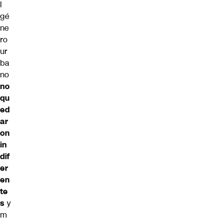
l
gé
ne
ro
ur
ba
no
no
qu
ed
ar
on
in
dif
er
en
te
s
y
m