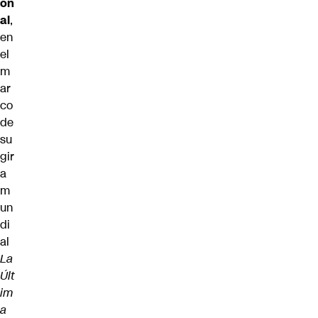
on
al
,
en
el
m
ar
co
de
su
gir
a
m
un
di
al
La
Últ
im
a