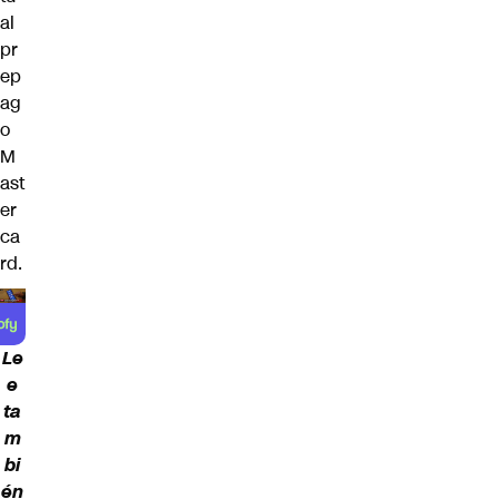
al
pr
ep
ag
o
M
ast
er
ca
rd.
Le
e
ta
m
bi
én