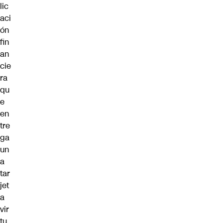
lic
aci
ón
fin
an
cie
ra
qu
e
en
tre
ga
un
a
tar
jet
a
vir
tu