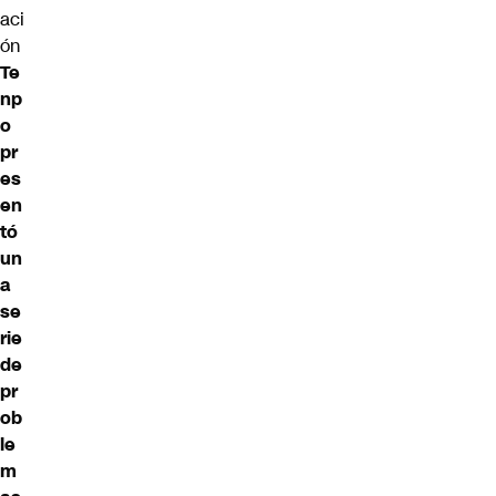
aci
ón
Te
np
o
pr
es
en
tó
un
a
se
rie
de
pr
ob
le
m