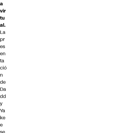
a
vir
tu
al.
La
pr
es
en
ta
ció
n
de
Da
dd
y
Ya
ke
e
se