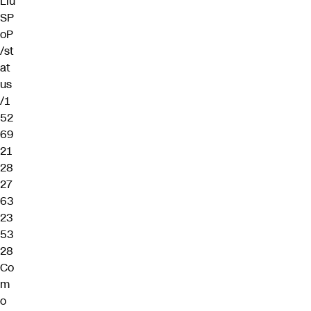
Liu
SP
oP
/st
at
us
/1
52
69
21
28
27
63
23
53
28
Co
m
o