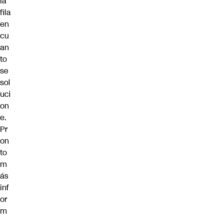
la
fila
en
cu
an
to
se
sol
uci
on
e.
Pr
on
to
m
ás
inf
or
m