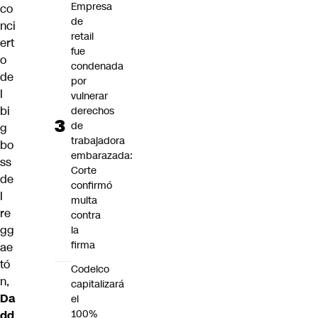
Empresa
co
de
nci
retail
ert
fue
o
condenada
de
por
l
vulnerar
bi
derechos
de
g
trabajadora
bo
embarazada:
ss
Corte
de
confirmó
l
multa
re
contra
gg
la
firma
ae
tó
Codelco
n,
capitalizará
Da
el
100%
dd