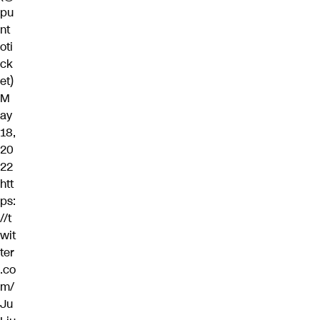
pu
nt
oti
ck
et)
M
ay
18,
20
22
htt
ps:
//t
wit
ter
.co
m/
Ju