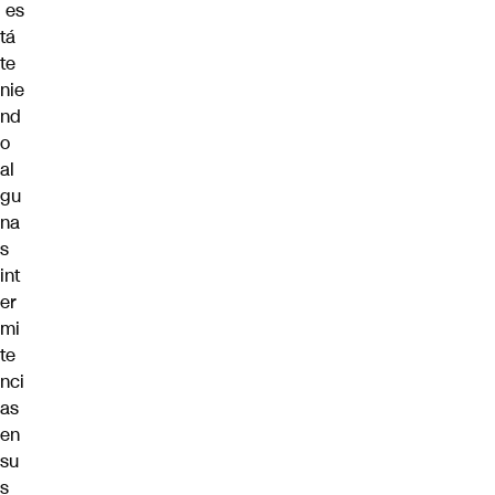
es
tá
te
nie
nd
o
al
gu
na
s
int
er
mi
te
nci
as
en
su
s