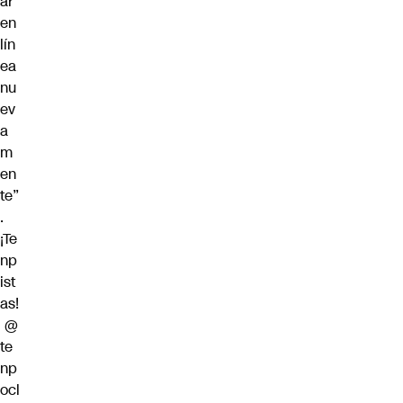
ar
en
lín
ea
nu
ev
a
m
en
te”
.
¡Te
np
ist
as!
@
te
np
ocl