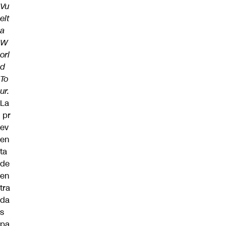
Vu
elt
a
W
orl
d
To
ur.
La
pr
ev
en
ta
de
en
tra
da
s
pa