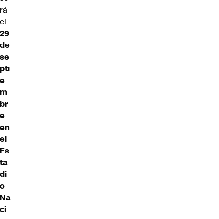
rá
el
29
de
se
pti
e
m
br
e
en
el
Es
ta
di
o
Na
ci