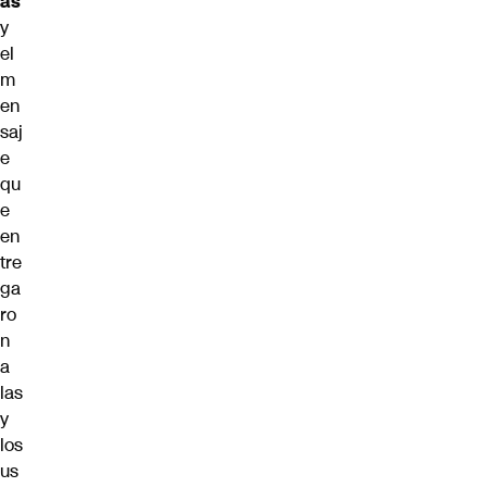
as
y
el
m
en
saj
e
qu
e
en
tre
ga
ro
n
a
las
y
los
us