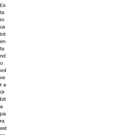
Es
ta
m
os
int
en
ta
nd
o
vol
ve
r a
ór
bit
a
pa
ra
est