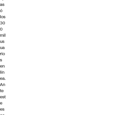
as
ó
los
30
0
mil
us
ua
rio
s
en
lín
ea.
An
te
est
e
es