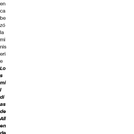
en
ca
be
zó
la
mi
nis
eri
e
Lo
s
mi
l
dí
as
de
All
en
de