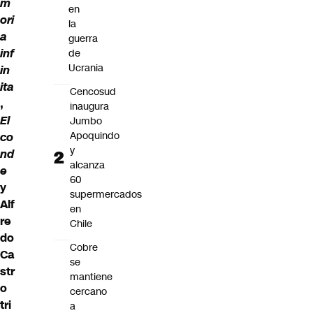
m
en
ori
la
a
guerra
inf
de
Ucrania
in
ita
Cencosud
,
inaugura
El
Jumbo
Apoquindo
co
y
nd
alcanza
e
60
y
supermercados
Alf
en
re
Chile
do
Cobre
Ca
se
str
mantiene
o
cercano
tri
a