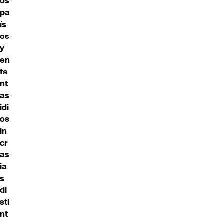
os
pa
ís
es
y
en
ta
nt
as
idi
os
in
cr
as
ia
s
di
sti
nt