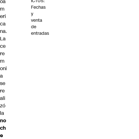
ICTUS:
oa
Fechas
m
y
eri
venta
ca
de
na.
entradas
La
ce
re
m
oni
a
se
re
ali
zó
la
no
ch
e