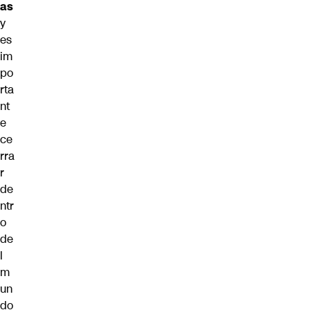
as
y
es
im
po
rta
nt
e
ce
rra
r
de
ntr
o
de
l
m
un
do