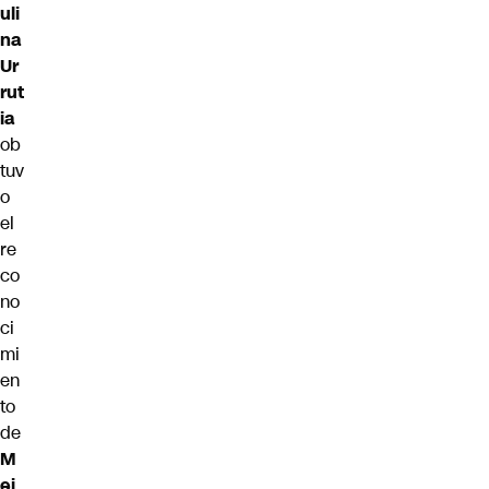
uli
na
Ur
rut
ia
ob
tuv
o
el
re
co
no
ci
mi
en
to
de
M
ej