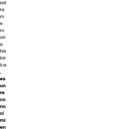
est
ra
m
e
m
ori
a
his
tór
ica
,
es
un
re
co
no
ci
mi
en