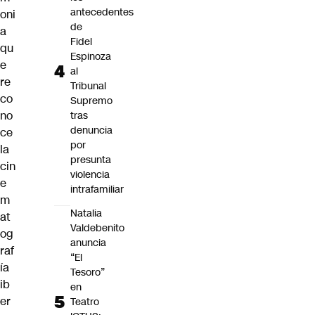
antecedentes
oni
de
a
Fidel
qu
Espinoza
e
al
re
Tribunal
co
Supremo
no
tras
denuncia
ce
por
la
presunta
cin
violencia
e
intrafamiliar
m
Natalia
at
Valdebenito
og
anuncia
raf
“El
ía
Tesoro”
ib
en
er
Teatro