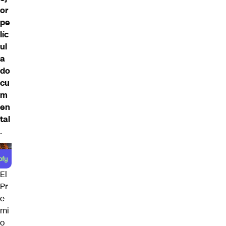
or
pe
líc
ul
a
do
cu
m
en
tal
.
El
Pr
e
mi
o