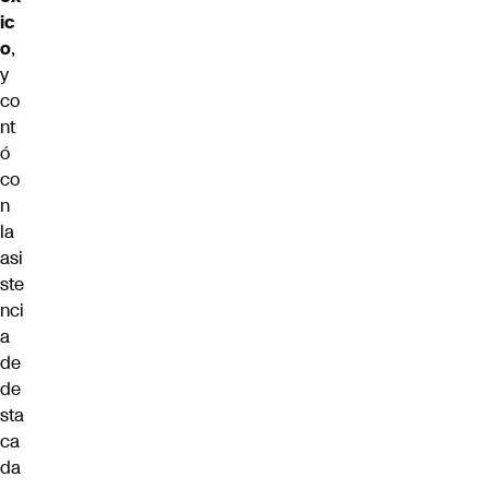
ic
o
,
y
co
nt
ó
co
n
la
asi
ste
nci
a
de
de
sta
ca
da