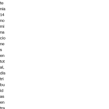
te
nía
14
no
mi
na
cio
ne
s
en
tot
al
,
dis
tri
bu
id
as
en
tra