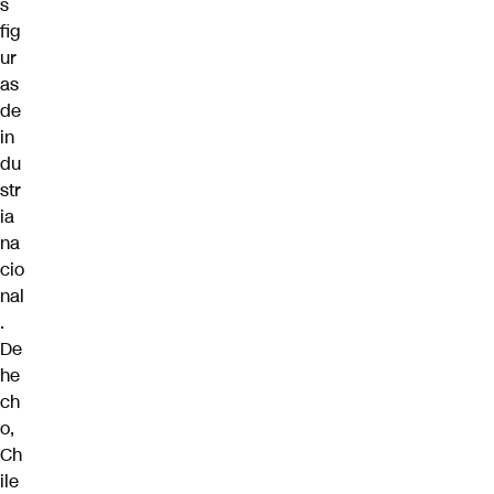
s
fig
ur
as
de
in
du
str
ia
na
cio
nal
.
De
he
ch
o,
Ch
ile