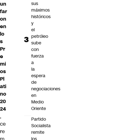
un
sus
máximos
far
históricos
on
y
en
el
lo
petróleo
s
sube
Pr
con
e
fuerza
a
mi
la
os
espera
Pl
de
ati
negociaciones
no
en
20
Medio
24
Oriente
,
Partido
ce
Socialista
re
remite
m
los