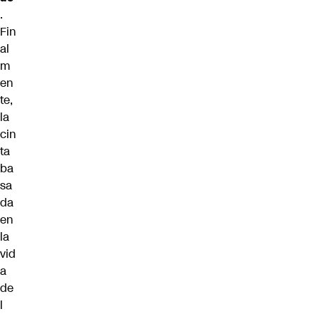
.
Fin
al
m
en
te,
la
cin
ta
ba
sa
da
en
la
vid
a
de
l