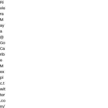
Ri
vie
ra
M
ay
a
@
Go
Ca
rib
e
M
ex
pi
c.t
wit
ter
.co
m/