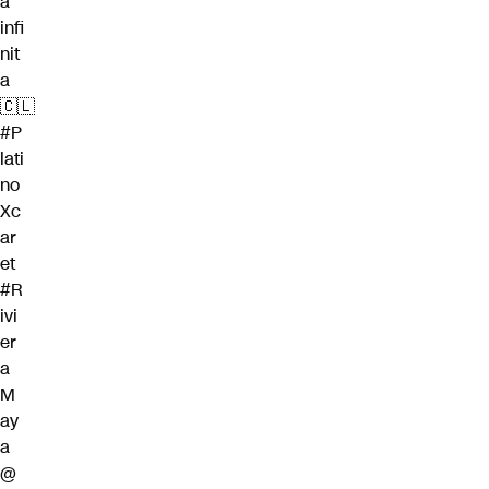
a
infi
nit
a
🇨🇱
#P
lati
no
Xc
ar
et
#R
ivi
er
a
M
ay
a
@