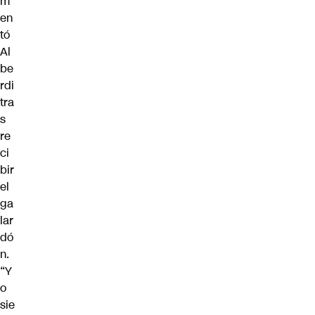
m
en
tó
Al
be
rdi
tra
s
re
ci
bir
el
ga
lar
dó
n.
“Y
o
sie