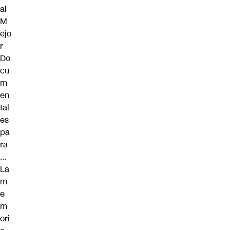
al
M
ejo
r
Do
cu
m
en
tal
es
pa
ra
…
La
m
e
m
ori