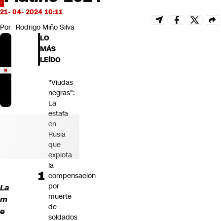
Futuro 360
21- 04- 2024 10:11
Opinión
Por
Rodrigo Miño Silva
LO
MÁS
LEÍDO
"Viudas
negras":
La
estafa
en
Rusia
que
explota
la
compensación
por
La
muerte
m
de
e
soldados