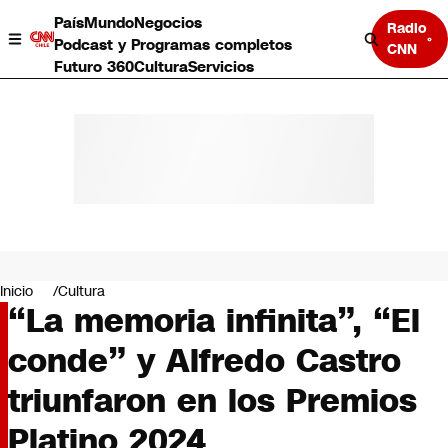
País
Mundo
Negocios
Radio
Podcast y Programas completos
CNN
Futuro 360
Cultura
Servicios
País
Mundo
Negocios
Inicio
Cultura
“La memoria infinita”, “El
Deportes
Programas completos
conde” y Alfredo Castro
Cultura
Servicios
triunfaron en los Premios
Bits
CNN Data
Platino 2024
CNN tiempo