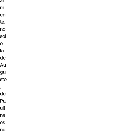
al
m
en
te,
no
sol
o
la
de
Au
gu
sto
,
de
Pa
uli
na,
es
nu