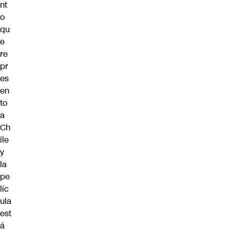
nt
o
qu
e
re
pr
es
en
to
a
Ch
ile
y
la
pe
líc
ula
est
á