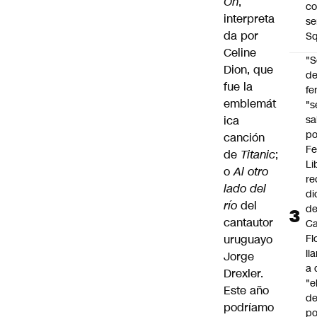
On
,
co
interpreta
se
da por
Sq
Celine
"S
Dion, que
d
fue la
fe
emblemát
"s
sa
ica
po
canción
Fe
de
Titanic
;
Li
o
Al otro
re
lado del
di
río
del
d
cantautor
Ca
Fl
uruguayo
ll
Jorge
a 
Drexler.
"e
Este año
d
podríamo
po