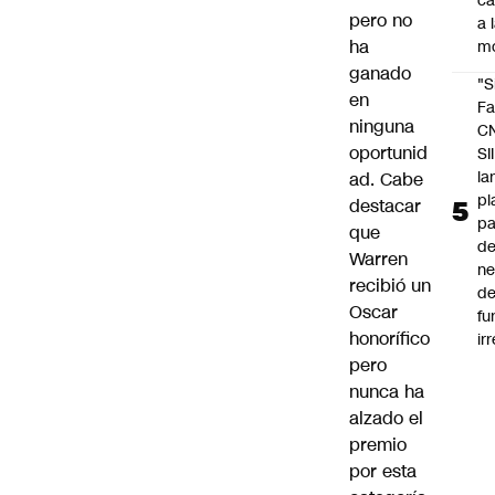
c
pero no
a 
ha
m
ganado
"S
en
Fa
ninguna
C
oportunid
SII
la
ad. Cabe
pl
destacar
pa
que
de
Warren
ne
recibió un
d
Oscar
fu
honorífico
ir
pero
nunca ha
alzado el
premio
por esta