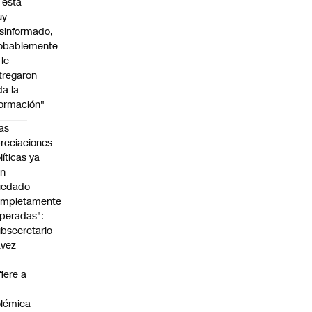
l está
uy
sinformado,
obablemente
 le
tregaron
da la
formación"
as
reciaciones
líticas ya
an
uedado
ompletamente
peradas":
bsecretario
avez
fiere a
lémica