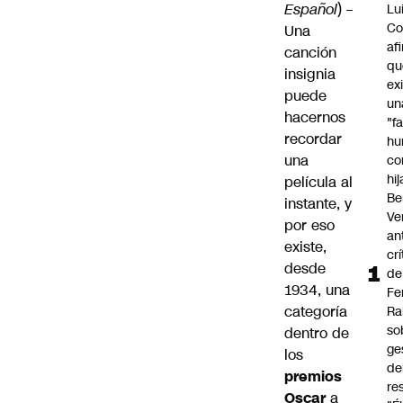
Español
) –
Lu
Co
Una
af
canción
qu
insignia
ex
puede
un
hacernos
"f
recordar
hu
una
co
hi
película al
Be
instante, y
Ve
por eso
an
existe,
cr
desde
de
1934, una
Fe
categoría
Ra
so
dentro de
ge
los
de
premios
re
Oscar
a