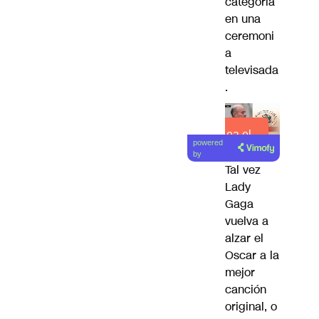
categoría
en una
ceremoni
a
televisada
.
Lea el
powered
artículo
by
Tal vez
Lady
Gaga
vuelva a
alzar el
Oscar a la
mejor
canción
original, o