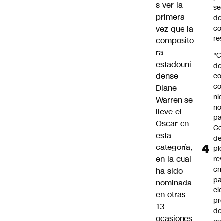
s ver la
se
primera
de
c
vez que la
re
composito
ra
"C
estadouni
d
dense
co
co
Diane
ni
Warren se
n
lleve el
pa
Oscar en
Ce
esta
de
categoría,
pi
en la cual
re
cr
ha sido
pa
nominada
ci
en otras
pr
13
d
ocasiones