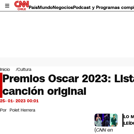
País
Mundo
Negocios
Podcast y Programas comp
País
Mundo
Inicio
Cultura
Negocios
Premios Oscar 2023: Lis
Deportes
canción original
Programas completos
Cultura
Servicios
25- 01- 2023 00:01
Bits
Por
Polet Herrera
CNN Data
LO 
CNN tiempo
LEÍD
Futuro 360
(
CNN en
Opinión