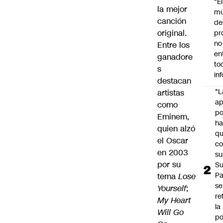
"É
la mejor
m
canción
de
original.
pr
no
Entre los
en
ganadore
to
s
in
destacan
"L
artistas
ap
como
po
Eminem,
h
quien alzó
q
el Oscar
c
en 2003
su
por su
Su
P
tema
Lose
se
Yourself
;
re
My Heart
la
Will Go
po