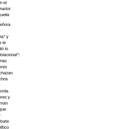
n el
nador
uella
eñora
e
ria" y
e le
lió lo
blacional":
rias
bres
chazan
chos
e
mila
ores y
aman
que
l
ebate
lítico