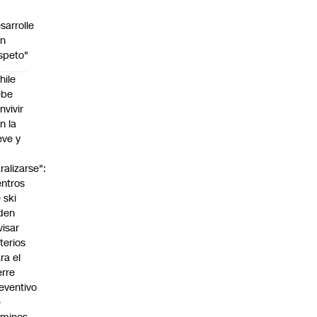
sarrolle
on
speto"
hile
ebe
nvivir
n la
eve y
o
ralizarse":
ntros
 ski
den
visar
iterios
ra el
erre
eventivo
e