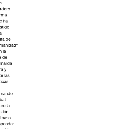
is
rdero
irma
e ha
istido
a
alta de
manidad"
n la
ja de
rnarda
ra y
te las
íticas
rnando
bat
bre la
stión
l caso
sponde: