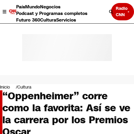
País
Mundo
Negocios
Radio
Podcast y Programas completos
CNN
Futuro 360
Cultura
Servicios
País
Mundo
Negocios
Inicio
Cultura
“Oppenheimer” corre
Deportes
Programas completos
como la favorita: Así se ve
Cultura
Servicios
la carrera por los Premios
Bits
CNN Data
Oscar
CNN tiempo