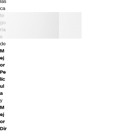
las
ca
te
go
ría
s
de
M
ej
or
Pe
líc
ul
a
y
M
ej
or
Dir