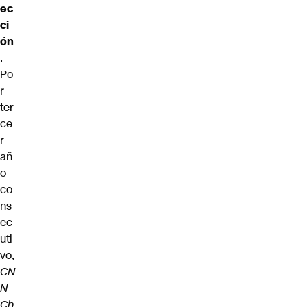
ec
ci
ón
.
Po
r
ter
ce
r
añ
o
co
ns
ec
uti
vo,
CN
N
Ch