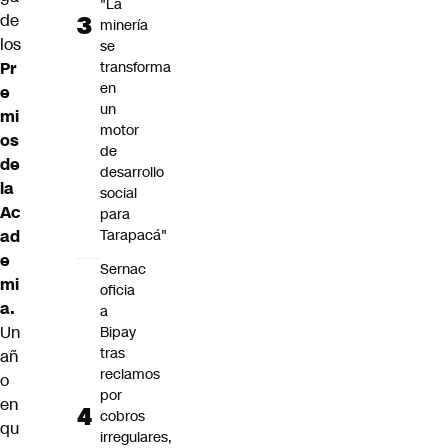
"La
de
minería
los
se
Pr
transforma
en
e
un
mi
motor
os
de
de
desarrollo
la
social
Ac
para
ad
Tarapacá"
e
Sernac
mi
oficia
a.
a
Un
Bipay
tras
añ
reclamos
o
por
en
cobros
qu
irregulares,