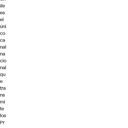
il
e
es
el
úni
co
ca
nal
na
cio
nal
qu
e
tra
ns
mi
te
los
Pr