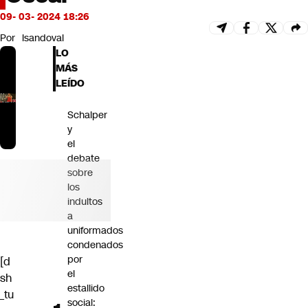
Futuro 360
09- 03- 2024 18:26
Opinión
Por
lsandoval
LO
MÁS
LEÍDO
Schalper
y
el
debate
sobre
los
indultos
a
uniformados
condenados
por
[d
el
sh
estallido
_tu
social: