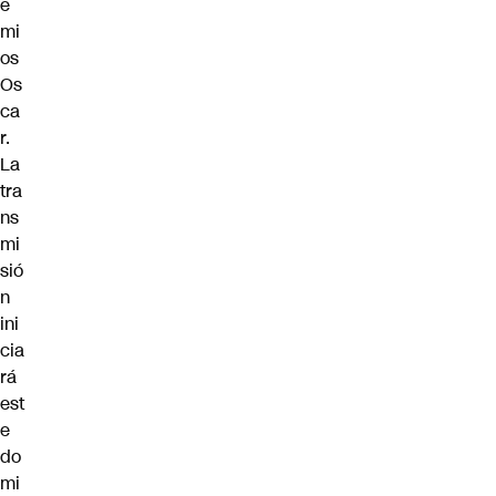
e
mi
os
Os
ca
r.
La
tra
ns
mi
sió
n
ini
cia
rá
est
e
do
mi