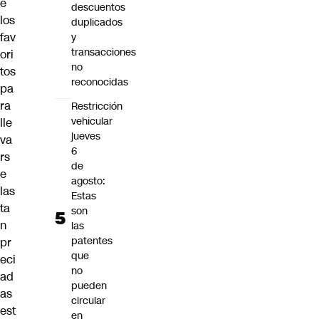
e
descuentos
los
duplicados
fav
y
transacciones
ori
no
tos
reconocidas
pa
ra
Restricción
vehicular
lle
jueves
va
6
rs
de
e
agosto:
las
Estas
ta
son
n
las
patentes
pr
que
eci
no
ad
pueden
as
circular
est
en