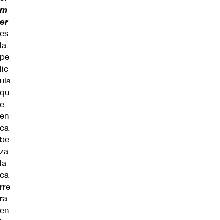
m
er
es
la
pe
líc
ula
qu
e
en
ca
be
za
la
ca
rre
ra
en