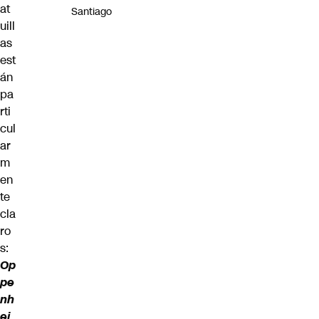
at
Santiago
uill
as
est
án
pa
rti
cul
ar
m
en
te
cla
ro
s:
Op
pe
nh
ei