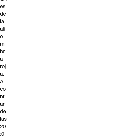
es
de
la
alf
o
m
br
a
roj
a.
A
co
nt
ar
de
las
20
:0