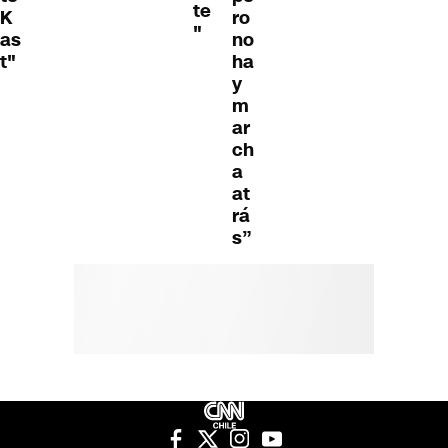
te
K
ro
"
as
no
t"
ha
y
m
ar
ch
a
at
rá
s”