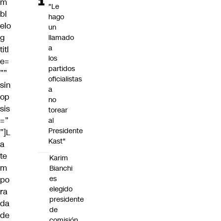
m
"Le
bl
hago
elo
un
g
llamado
a
titl
los
e=
partidos
””
oficialistas
sin
a
op
no
sis
torear
=”
al
Presidente
”]L
Kast"
a
te
Karim
m
Bianchi
es
po
elegido
ra
presidente
da
de
de
comisión