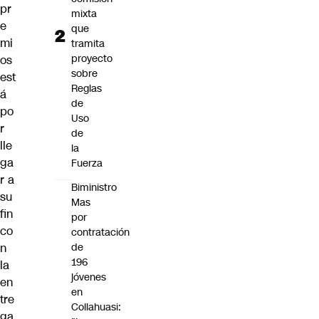
pr
mixta
e
que
mi
tramita
proyecto
os
sobre
est
Reglas
á
de
po
Uso
r
de
lle
la
ga
Fuerza
r a
Biministro
su
Mas
fin
por
co
contratación
n
de
196
la
jóvenes
en
en
tre
Collahuasi:
ga