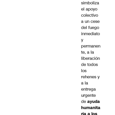
simboliza
el apoyo
colectivo
a un cese
del fuego
inmediato
y
permanen
te, a la
liberación
de todos
los
rehenes y
a la
entrega
urgente
de
ayuda
humanita
ria a los