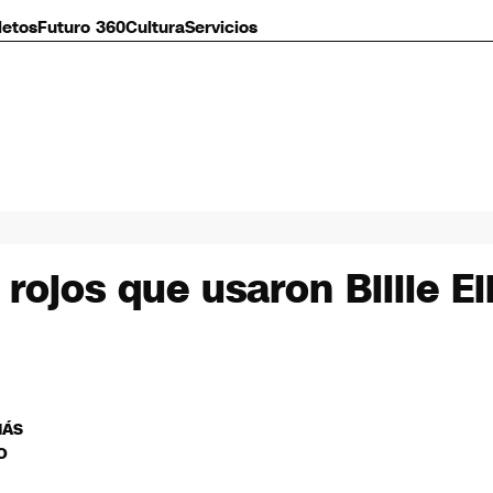
letos
Futuro 360
Cultura
Servicios
rojos que usaron Billie Ei
MÁS
O