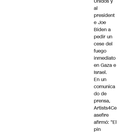
Unidos y
al
president
e Joe
Biden a
pedir un
cese del
fuego
inmediato
en Gaza e
Israel.
En un
comunica
do de
prensa,
Artists4Ce
asefire
afirmó: “El
pin