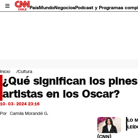
País
Mundo
Negocios
Podcast y Programas comp
País
Mundo
Inicio
Cultura
Negocios
¿Qué significan los pines 
Deportes
artistas en los Oscar?
Programas completos
Cultura
Servicios
10- 03- 2024 23:16
Bits
Por
Camila Morandé G.
CNN Data
LO 
CNN tiempo
LEÍD
Futuro 360
(CNN)
Opinión