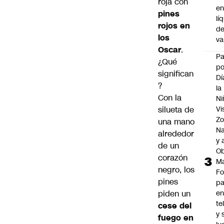
roja con
e
pines
lí
rojos en
d
los
v
Oscar
.
P
¿Qué
po
significan
Dí
?
la
Con la
Ni
silueta de
Vi
Zo
una mano
Na
alrededor
y 
de un
Ob
corazón
M
negro, los
Fo
pines
p
piden un
e
te
cese del
y 
fuego en