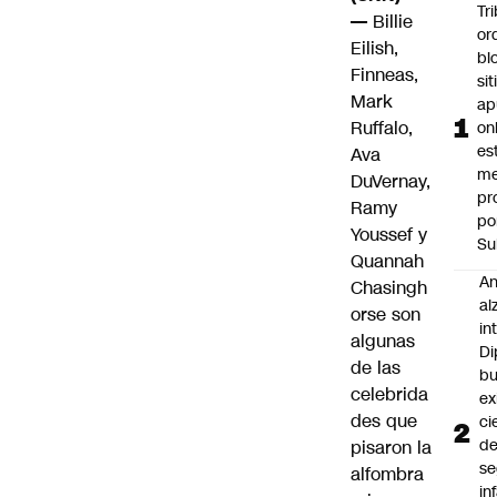
Tr
—
Billie
or
Eilish,
bl
Finneas,
si
Mark
ap
Ruffalo,
on
es
Ava
me
DuVernay,
pr
Ramy
po
Youssef y
Su
Quannah
An
Chasingh
al
orse son
in
algunas
Di
de las
b
celebrida
ex
des que
ci
d
pisaron la
se
alfombra
in