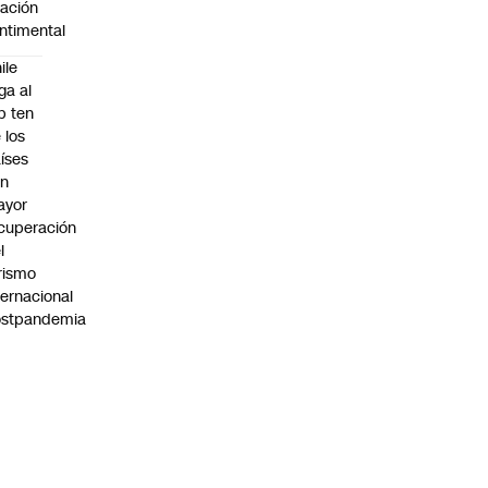
lación
ntimental
ile
ega al
p ten
 los
íses
on
ayor
cuperación
l
rismo
ternacional
ostpandemia