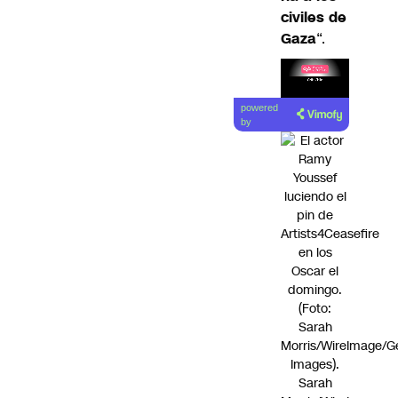
civiles de
Gaza
“.
Lea el
powered
artículo
by
Sarah