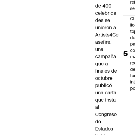
re
de 400
se
celebrida
Ch
des se
ll
unieron a
to
Artists4Ce
de
asefire,
pa
una
c
campaña
m
re
que a
de
finales de
tu
octubre
in
publicó
p
una carta
que insta
al
Congreso
de
Estados