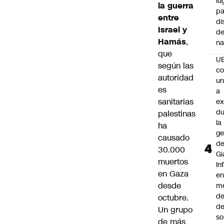
lu
la guerra
pa
entre
di
Israel y
de
Hamás
,
na
que
U
según las
co
autoridad
un
es
a
sanitarias
e
du
palestinas
la
ha
ge
causado
d
30.000
Gi
muertos
In
en Gaza
e
desde
m
d
octubre.
de
Un grupo
so
de más