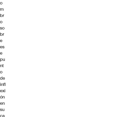
o
m
br
o
so
br
e
es
e
pu
nt
o
de
infl
exi
ón
en
su
ca