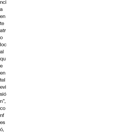
nci
a
en
te
atr
o
loc
al
qu
e
en
tel
evi
sió
n”,
co
nf
es
ó,