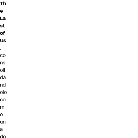
Th
e
La
st
of
Us
,
co
ns
oli
dá
nd
olo
co
m
o
un
a
de