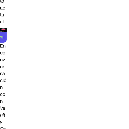
to
ac
tu
al.
En
co
nv
er
sa
ció
n
co
n
Va
nit
y
Fai