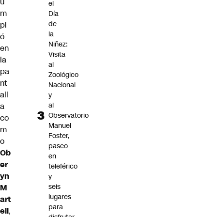
u
el
m
Día
de
pi
la
ó
Niñez:
en
Visita
la
al
pa
Zoológico
nt
Nacional
all
y
al
a
Observatorio
co
Manuel
m
Foster,
o
paseo
Ob
en
er
teleférico
yn
y
seis
M
lugares
art
para
ell
,