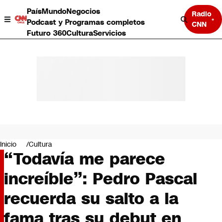
País
Mundo
Negocios
Radio
Podcast y Programas completos
CNN
Futuro 360
Cultura
Servicios
País
Mundo
Negocios
Inicio
Cultura
“Todavía me parece
Deportes
Programas completos
increíble”: Pedro Pascal
Cultura
Servicios
recuerda su salto a la
Bits
CNN Data
fama tras su debut en
CNN tiempo