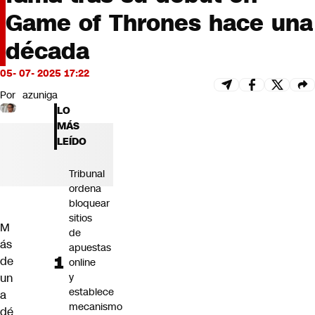
Futuro 360
Game of Thrones hace una
Opinión
década
05- 07- 2025 17:22
Por
azuniga
LO
MÁS
LEÍDO
Tribunal
ordena
bloquear
sitios
M
de
ás
apuestas
de
online
un
y
establece
a
mecanismo
dé