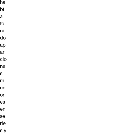
ha
bí
a
te
ni
do
ap
ari
cio
ne
s
m
en
or
es
en
se
rie
s y