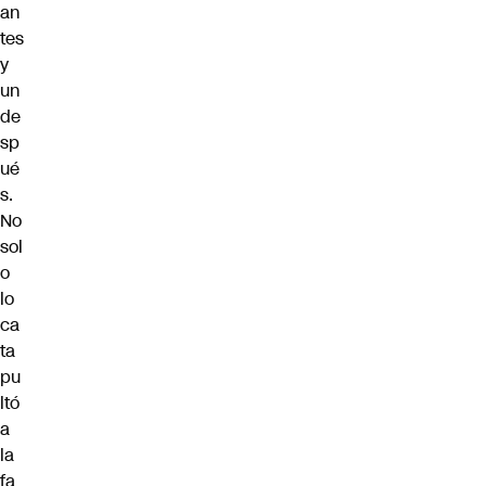
an
tes
y
un
de
sp
ué
s.
No
sol
o
lo
ca
ta
pu
ltó
a
la
fa