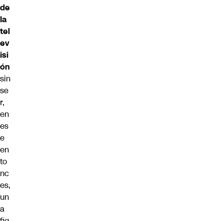
de
la
tel
ev
isi
ón
sin
se
r,
en
es
e
en
to
nc
es,
un
a
fig