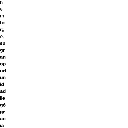
n
e
m
ba
rg
o,
su
gr
an
op
ort
un
id
ad
lle
gó
gr
ac
ia