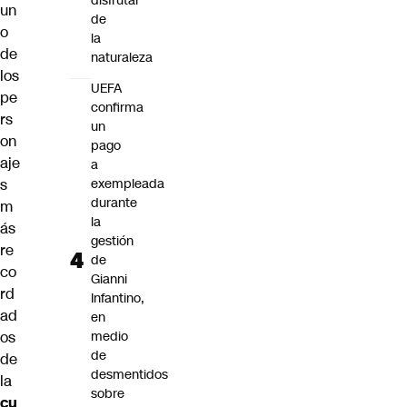
disfrutar
un
de
o
la
de
naturaleza
los
UEFA
pe
confirma
rs
un
on
pago
aje
a
s
exempleada
durante
m
la
ás
gestión
re
de
co
Gianni
rd
Infantino,
ad
en
os
medio
de
de
desmentidos
la
sobre
cu