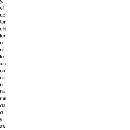
y,
el
ac
tor
chi
len
o
ref
le
xio
na
co
n
hu
mil
da
d
y
as