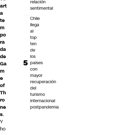
relación
art
sentimental
a
Chile
te
llega
m
al
po
top
ra
ten
da
de
de
los
países
Ga
con
m
mayor
e
recuperación
of
del
Th
turismo
ro
internacional
ne
postpandemia
s
.
Y
ho