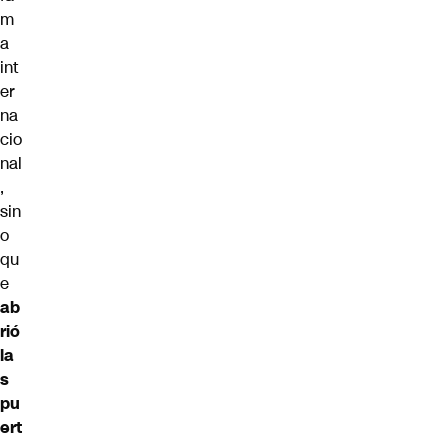
m
a
int
er
na
cio
nal
,
sin
o
qu
e
ab
rió
la
s
pu
ert