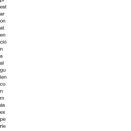
est
ar
on
at
en
ció
n
a
al
gu
ien
co
n
m
ás
ex
pe
rie