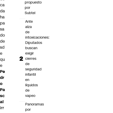
propuesto
ca
por
da
Subtel
ha
Ante
pa
alza
sa
de
do
intoxicaciones:
de
Diputados
sd
buscan
e
exigir
cierres
qu
de
e
seguridad
Pe
infantil
dr
en
o
líquidos
Pa
de
sc
vapeo
al
Panoramas
irr
por