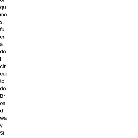
qu
ino
s,
fu
er
a
de
l
cir
cui
to
de
Br
oa
d
wa
y.
Si