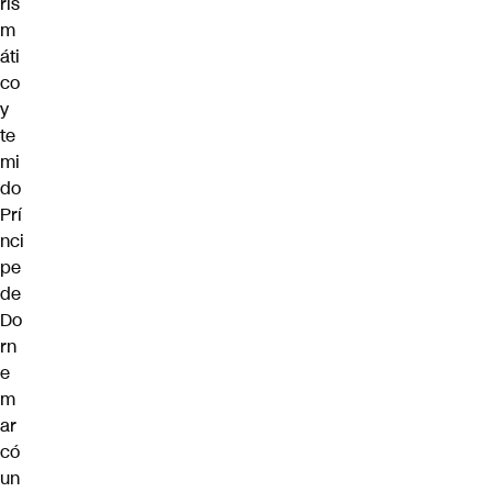
ris
m
áti
co
y
te
mi
do
Prí
nci
pe
de
Do
rn
e
m
ar
có
un