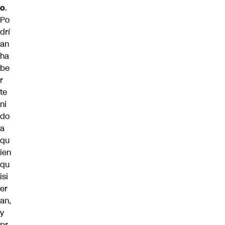
o
.
Po
drí
an
ha
be
r
te
ni
do
a
qu
ien
qu
isi
er
an,
y
pr