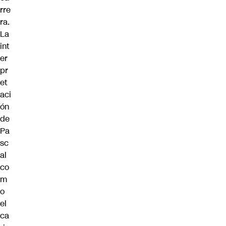
rre
ra.
La
int
er
pr
et
aci
ón
de
Pa
sc
al
co
m
o
el
ca