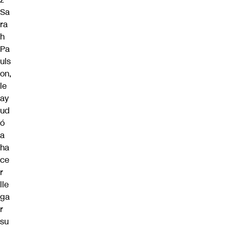
Sa
ra
h
Pa
uls
on,
le
ay
ud
ó
a
ha
ce
r
lle
ga
r
su