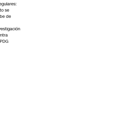
regulares:
to se
be de
vestigación
ntra
 PDG