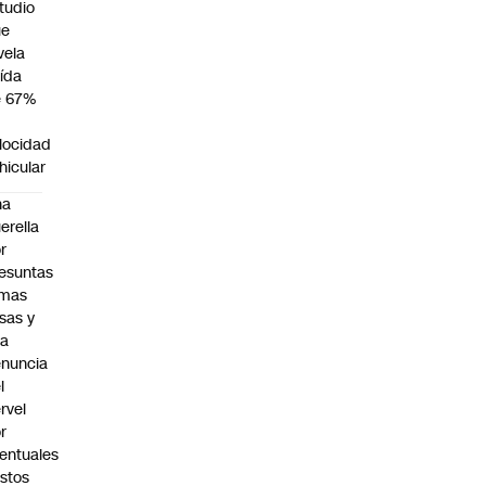
tudio
ue
vela
ída
e 67%
n
locidad
hicular
na
erella
r
esuntas
rmas
lsas y
na
nuncia
l
rvel
r
entuales
stos