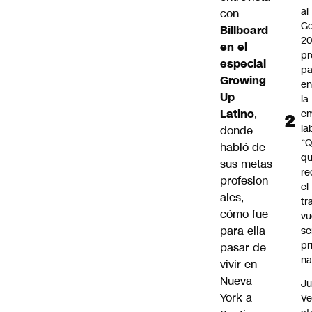
al
con
Go
Billboard
2
en el
pr
especial
pa
Growing
en
Up
la
Latino
,
em
la
donde
“
habló de
q
sus metas
re
profesion
el
ales,
tr
cómo fue
vu
para ella
se
pr
pasar de
na
vivir en
Nueva
Ju
York a
V