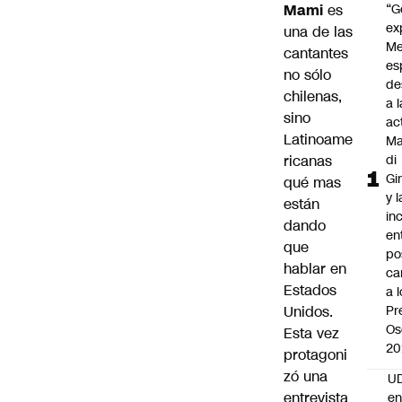
Mami
es
“G
ex
una de las
Me
cantantes
es
no sólo
de
chilenas,
a l
sino
ac
Latinoame
Ma
ricanas
di
Gi
qué mas
y l
están
in
dando
en
que
po
hablar en
ca
Estados
a 
Unidos.
Pr
Os
Esta vez
20
protagoni
zó una
UD
entrevista
en