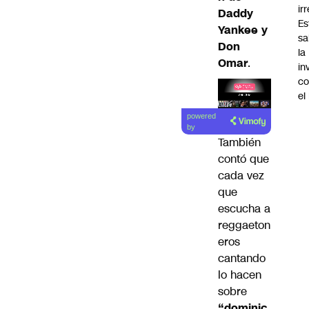
ir
Daddy
Es
Yankee y
sa
Don
la
Omar
.
in
co
el
Lea el
powered
artículo
by
También
contó que
cada vez
que
escucha a
reggaeton
eros
cantando
lo hacen
sobre
“dominic