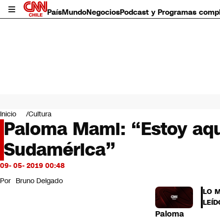
País
Mundo
Negocios
Podcast y Programas comp
País
Mundo
Inicio
Cultura
Negocios
Paloma Mami: “Estoy aquí
Deportes
Sudamérica”
Programas completos
Cultura
Servicios
09- 05- 2019 00:48
Bits
Por
Bruno Delgado
CNN Data
LO 
CNN tiempo
LEÍD
Futuro 360
Paloma
Opinión