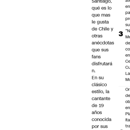
at
Santiago,
en
qué es lo
pa
que mas
pr
le gusta
su
de Chile y
“N
otras
M
anécdotas
de
co
que sus
en
fans
Ce
disfrutará
Cu
n.
L
En su
M
clásico
Or
estilo, la
de
cantante
ob
de 19
e
años
Pl
conocida
Ita
por sus
tr