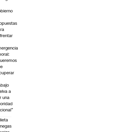
bierno
0
opuestas
ra
frentar
ergencia
boral:
Queremos
ue
cuperar
abajo
elva a
r una
ioridad
cional”
lieta
enegas