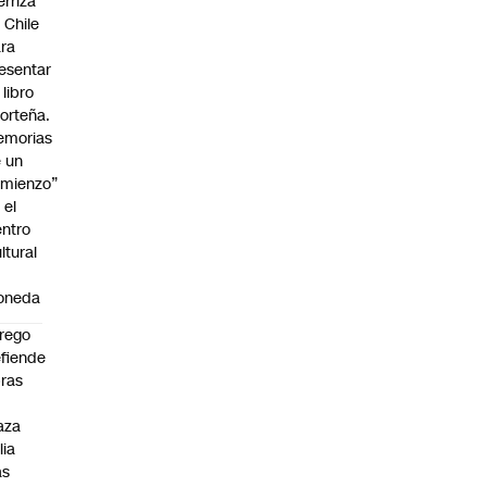
erriza
 Chile
ra
esentar
 libro
orteña.
emorias
 un
mienzo”
 el
ntro
ltural
a
oneda
rego
fiende
ras
n
aza
lia
as