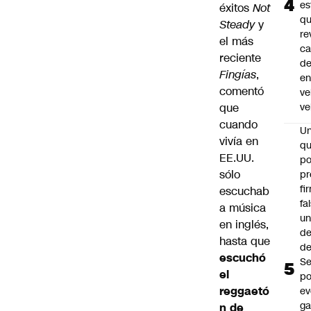
es
éxitos
Not
q
Steady
y
re
el más
ca
reciente
d
Fingías
,
e
comentó
ve
que
ve
cuando
U
vivía en
qu
EE.UU.
po
sólo
pr
fi
escuchab
fa
a música
u
en inglés,
de
hasta que
de
escuchó
Se
el
po
reggaetó
ev
ga
n de