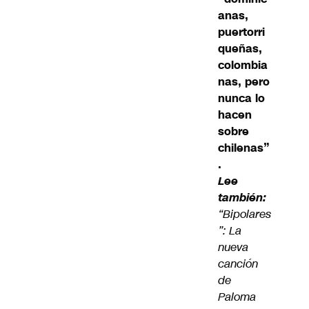
anas,
puertorri
queñas,
colombia
nas, pero
nunca lo
hacen
sobre
chilenas”
.
Lee
también:
“Bipolares
”: La
nueva
canción
de
Paloma