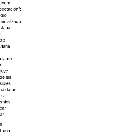
enera
pectación”:
dio
pecializado
staca
a
triz
riana
rolamo
a
cluye
tre las
sibles
ndidatas
los
emios
car
27
I
trega