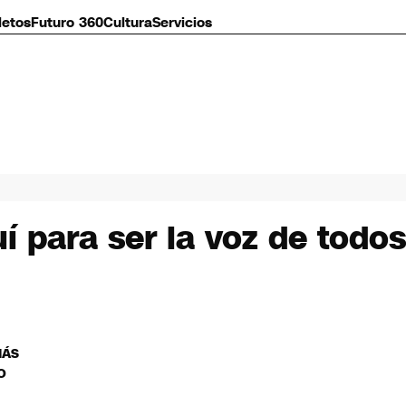
letos
Futuro 360
Cultura
Servicios
 para ser la voz de todo
MÁS
O