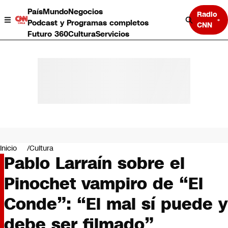
País
Mundo
Negocios
Radio
Podcast y Programas completos
CNN
Futuro 360
Cultura
Servicios
País
Mundo
Negocios
Inicio
Cultura
Pablo Larraín sobre el
Deportes
Programas completos
Pinochet vampiro de “El
Cultura
Servicios
Conde”: “El mal sí puede y
Bits
CNN Data
debe ser filmado”
CNN tiempo