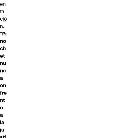
en
ta
ció
n.
“
Pi
no
ch
et
nu
nc
a
en
fre
nt
ó
a
la
ju
sti