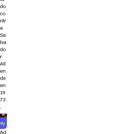
do
co
ntr
a
Sa
lva
do
r
All
en
de
en
19
73
.
Ad