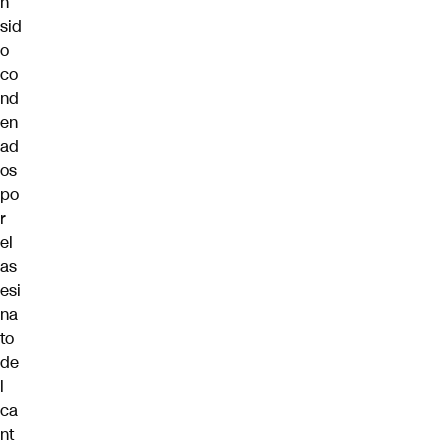
n
sid
o
co
nd
en
ad
os
po
r
el
as
esi
na
to
de
l
ca
nt