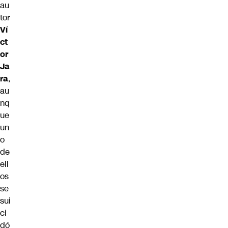
au
tor
Ví
ct
or
Ja
ra
,
au
nq
ue
un
o
de
ell
os
se
sui
ci
dó