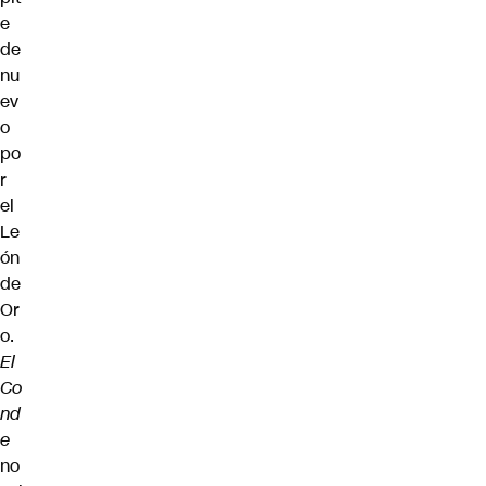
e
de
nu
ev
o
po
r
el
Le
ón
de
Or
o.
El
Co
nd
e
no