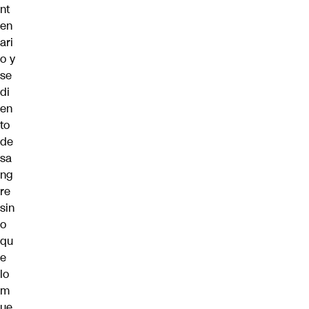
nt
en
ari
o y
se
di
en
to
de
sa
ng
re
sin
o
qu
e
lo
m
ue