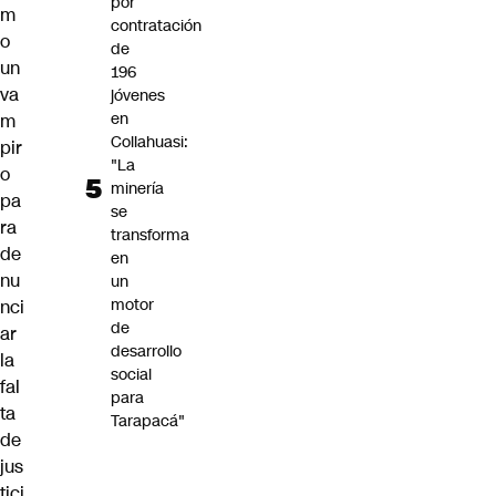
por
m
contratación
o
de
un
196
va
jóvenes
en
m
Collahuasi:
pir
"La
o
minería
pa
se
ra
transforma
de
en
nu
un
motor
nci
de
ar
desarrollo
la
social
fal
para
ta
Tarapacá"
de
jus
tici