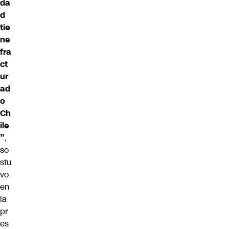
da
d
tie
ne
fra
ct
ur
ad
o
Ch
ile
”
,
so
stu
vo
en
la
pr
es