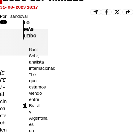
Futuro 360
31- 08- 2023 18:17
Opinión
Por
lsandoval
LO
MÁS
LEÍDO
Raúl
Sohr,
analista
internacional:
(E
"Lo
FE
que
) –
estamos
viendo
El
entre
cin
Brasil
ea
y
sta
Argentina
chi
es
len
un