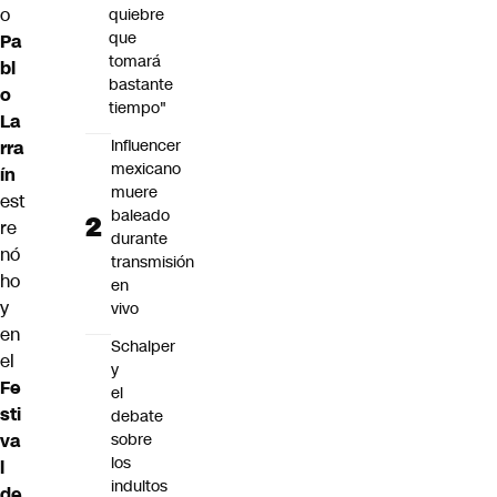
o
quiebre
que
Pa
tomará
bl
bastante
o
tiempo"
La
Influencer
rra
mexicano
ín
muere
est
baleado
re
durante
nó
transmisión
ho
en
y
vivo
en
Schalper
el
y
Fe
el
sti
debate
va
sobre
los
l
indultos
de