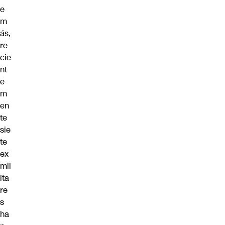
e
m
ás,
re
cie
nt
e
m
en
te
sie
te
ex
mil
ita
re
s
ha