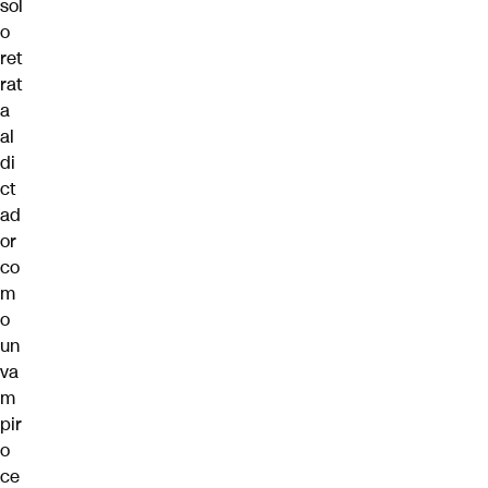
sol
o
ret
rat
a
al
di
ct
ad
or
co
m
o
un
va
m
pir
o
ce