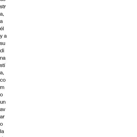
str
a,
a
él
y a
su
di
na
stí
a,
co
m
o
un
av
ar
o
la