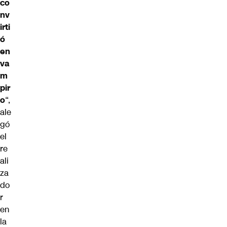
co
nv
irti
ó
en
va
m
pir
o
“,
ale
gó
el
re
ali
za
do
r
en
la