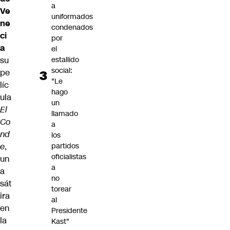
a
Ve
uniformados
ne
condenados
ci
por
a
el
su
estallido
social:
pe
"Le
líc
hago
ula
un
El
llamado
Co
a
nd
los
e
,
partidos
oficialistas
un
a
a
no
sát
torear
ira
al
en
Presidente
la
Kast"