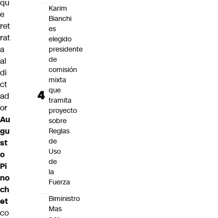
qu
Karim
e
Bianchi
ret
es
rat
elegido
a
presidente
de
al
comisión
di
mixta
ct
que
ad
tramita
or
proyecto
Au
sobre
gu
Reglas
de
st
Uso
o
de
Pi
la
no
Fuerza
ch
Biministro
et
Mas
co