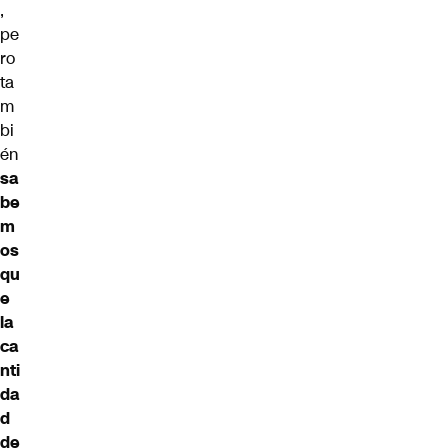
,
pe
ro
ta
m
bi
én
sa
be
m
os
qu
e
la
ca
nti
da
d
de