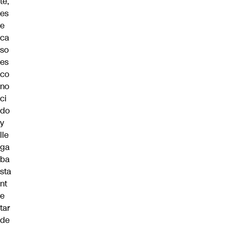
te,
es
e
ca
so
es
co
no
ci
do
y
lle
ga
ba
sta
nt
e
tar
de