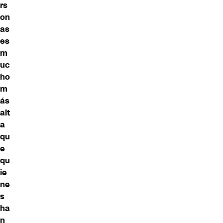
rs
on
as
es
m
uc
ho
m
ás
alt
a
qu
e
qu
ie
ne
s
ha
n