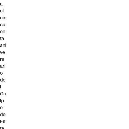
a
el
cin
cu
en
ta
ani
ve
rs
ari
o
de
l
Go
lp
e
de
Es
ta