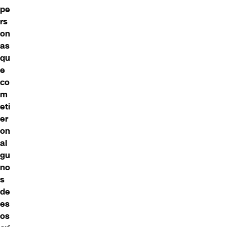
pe
rs
on
as
qu
e
co
m
eti
er
on
al
gu
no
s
de
es
os