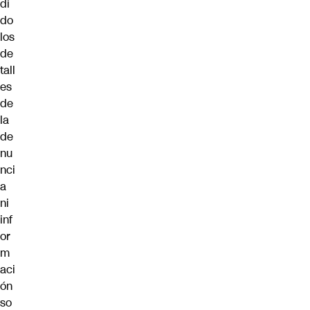
di
do
los
de
tall
es
de
la
de
nu
nci
a
ni
inf
or
m
aci
ón
so