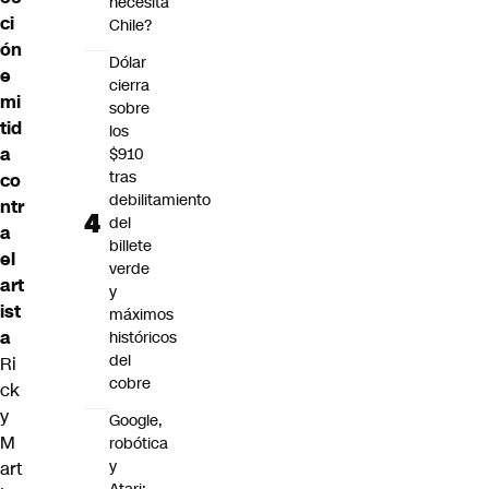
necesita
ci
Chile?
ón
Dólar
e
cierra
mi
sobre
tid
los
a
$910
tras
co
debilitamiento
ntr
del
a
billete
el
verde
art
y
ist
máximos
a
históricos
del
Ri
cobre
ck
y
Google,
M
robótica
y
art