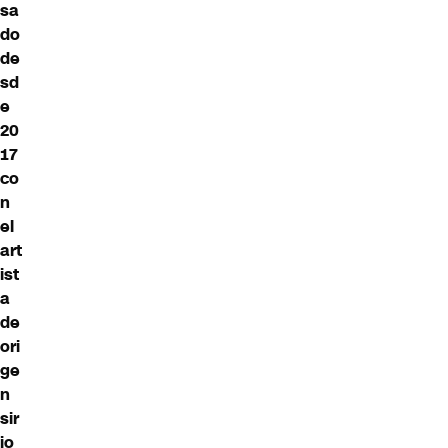
sa
do
de
sd
e
20
17
co
n
el
art
ist
a
de
ori
ge
n
sir
io