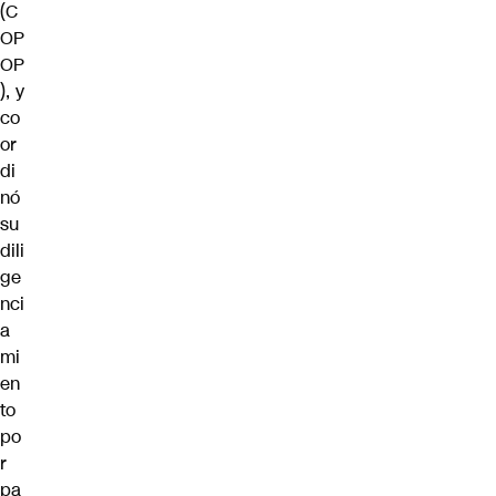
(C
OP
OP
), y
co
or
di
nó
su
dili
ge
nci
a
mi
en
to
po
r
pa