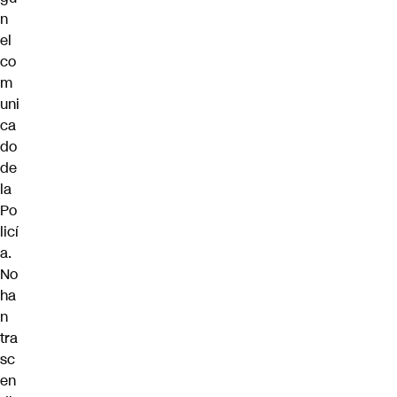
n
el
co
m
uni
ca
do
de
la
Po
licí
a.
No
ha
n
tra
sc
en