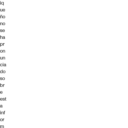
iq
ue
ño
no
se
ha
pr
on
un
cia
do
so
br
e
est
a
inf
or
m