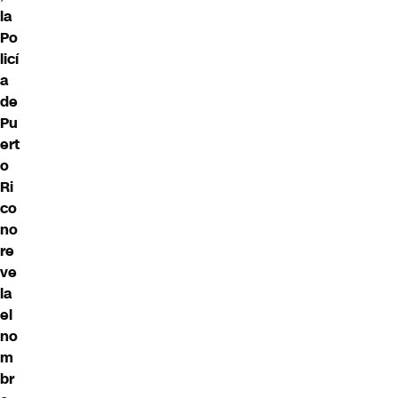
la
Po
licí
a
de
Pu
ert
o
Ri
co
no
re
ve
la
el
no
m
br