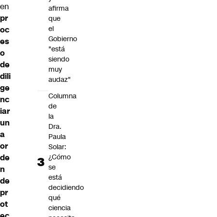
en
afirma
pr
que
el
oc
Gobierno
es
"está
o
siendo
de
muy
dili
audaz"
ge
Columna
nc
de
iar
la
un
Dra.
a
Paula
or
Solar:
¿Cómo
de
se
n
está
de
decidiendo
pr
qué
ot
ciencia
ec