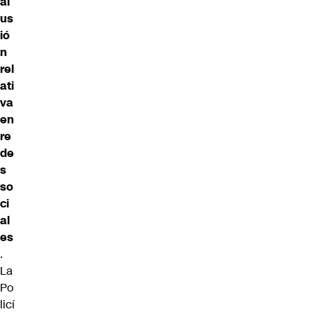
al
us
ió
n
rel
ati
va
en
re
de
s
so
ci
al
es
.
La
Po
licí