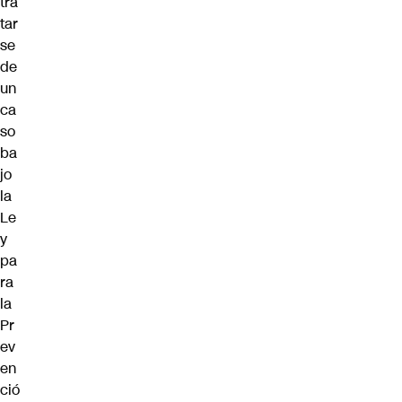
tra
tar
se
de
un
ca
so
ba
jo
la
Le
y
pa
ra
la
Pr
ev
en
ció