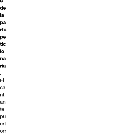
e
de
la
pa
rte
pe
tic
io
na
ria
.
El
ca
nt
an
te
pu
ert
orr