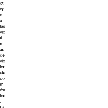
ot
eg
e
a
las
víc
ti
m
as
de
vio
len
cia
do
m
ést
ica
.
La