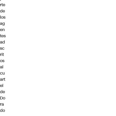
rte
de
los
ag
en
tes
ad
sc
rit
os
al
cu
art
el
de
Do
ra
do