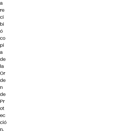
a
re
ci
bi
ó
co
pi
a
de
la
Or
de
n
de
Pr
ot
ec
ció
n,