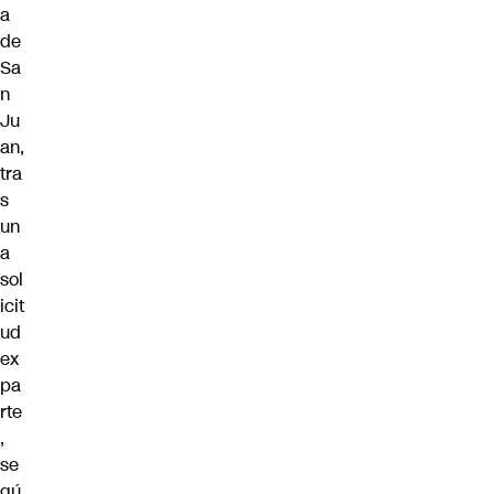
a
de
Sa
n
Ju
an,
tra
s
un
a
sol
icit
ud
ex
pa
rte
,
se
gú