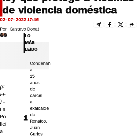
Futuro 360
de violencia doméstica
Opinión
02- 07- 2022 17:46
Por
Gustavo Donat
LO
MÁS
LEÍDO
Condenan
a
15
años
(E
de
FE
cárcel
)
–
a
exalcalde
La
de
Po
Renaico,
licí
Juan
a
Carlos