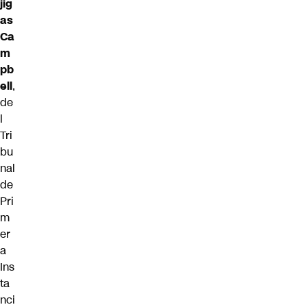
jig
as
Ca
m
pb
ell
,
de
l
Tri
bu
nal
de
Pri
m
er
a
Ins
ta
nci