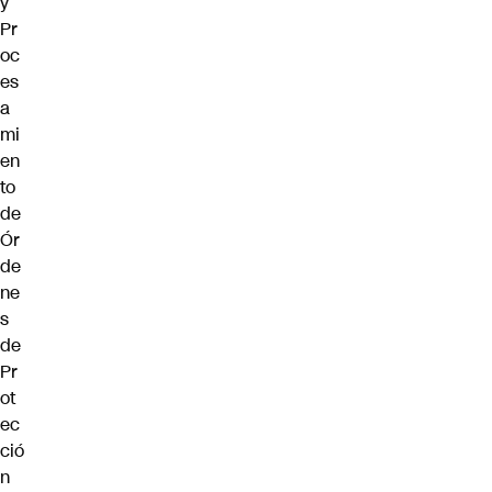
y
Pr
oc
es
a
mi
en
to
de
Ór
de
ne
s
de
Pr
ot
ec
ció
n