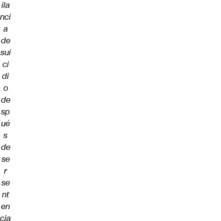
ila
nci
a
de
sui
ci
di
o
de
sp
ué
s
de
se
r
se
nt
en
cia