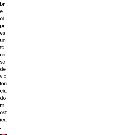
br
e
el
pr
es
un
to
ca
so
de
vio
len
cia
do
m
ést
ica
.