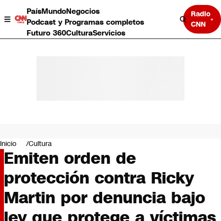
País
Mundo
Negocios
Radio
Podcast y Programas completos
CNN
Futuro 360
Cultura
Servicios
País
Mundo
Negocios
Inicio
Cultura
Emiten orden de
Deportes
Programas completos
protección contra Ricky
Cultura
Servicios
Martin por denuncia bajo
Bits
CNN Data
ley que protege a víctimas
CNN tiempo