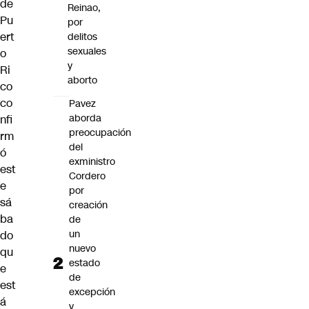
de
Reinao,
Pu
por
ert
delitos
sexuales
o
y
Ri
aborto
co
co
Pavez
aborda
nfi
preocupación
rm
del
ó
exministro
est
Cordero
e
por
sá
creación
ba
de
un
do
nuevo
qu
estado
e
de
est
excepción
á
y