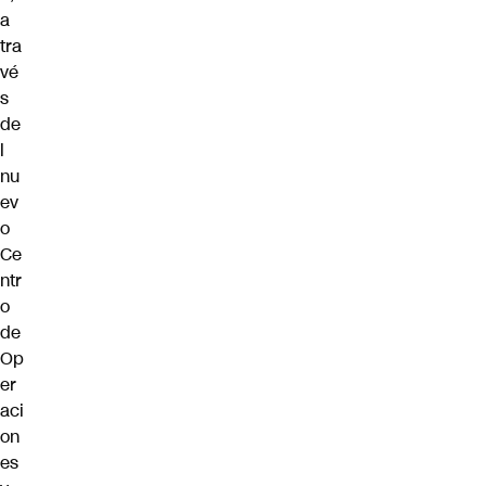
a
tra
vé
s
de
l
nu
ev
o
Ce
ntr
o
de
Op
er
aci
on
es