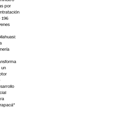
s por
ntratación
 196
venes
n
llahuasi:
a
nería
ansforma
 un
otor
e
sarrollo
cial
ra
rapacá"