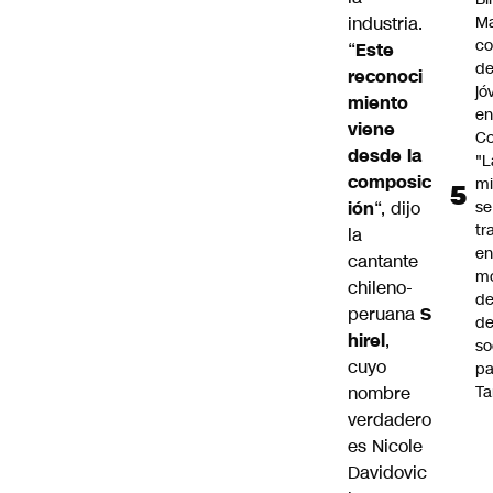
industria.
Ma
co
“
Este
de
reconoci
jó
miento
e
viene
Co
desde la
"L
composic
mi
ión
“, dijo
se
tr
la
en
cantante
m
chileno-
d
peruana
S
de
hirel
,
so
cuyo
pa
nombre
Ta
verdadero
es Nicole
Davidovic