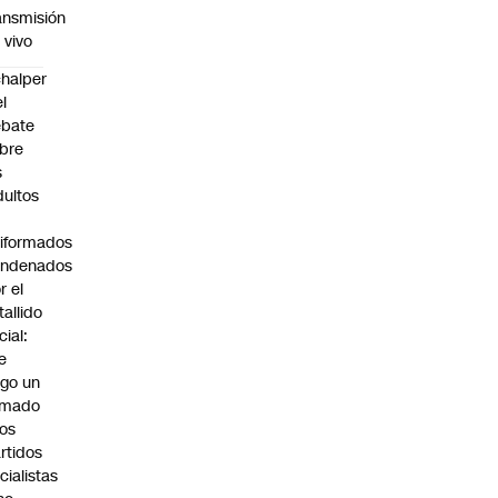
ansmisión
 vivo
halper
el
ebate
bre
s
dultos
iformados
ondenados
r el
tallido
cial:
e
go un
amado
los
rtidos
icialistas