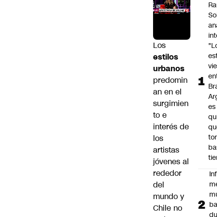
Ra
So
an
in
Los
"L
es
estilos
vi
urbanos
en
predomin
Bra
an en el
Ar
surgimien
es
to e
qu
interés de
qu
to
los
ba
artistas
ti
jóvenes al
rededor
In
del
m
m
mundo y
ba
Chile no
du