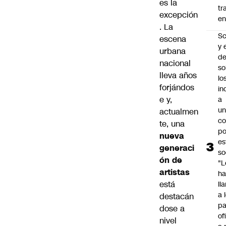
es la
tr
excepción
en
. La
Sc
escena
y 
urbana
d
nacional
so
lleva años
lo
forjándos
in
e y,
a
un
actualmen
c
te, una
po
nueva
es
generaci
so
ón de
"L
artistas
ha
está
ll
a 
destacán
pa
dose a
of
nivel