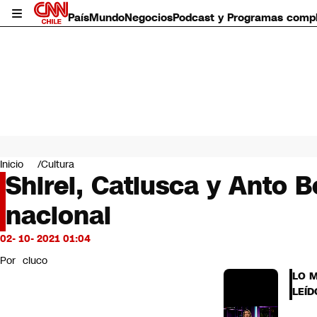
País
Mundo
Negocios
Podcast y Programas comp
País
Mundo
Inicio
Cultura
Negocios
Shirel, Catiusca y Anto 
Deportes
nacional
Programas completos
Cultura
Servicios
02- 10- 2021 01:04
Bits
Por
cluco
CNN Data
LO 
CNN tiempo
LEÍD
Futuro 360
Opinión