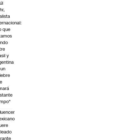
úl
hr,
alista
ternacional:
o que
tamos
endo
tre
sil y
gentina
 un
iebre
e
mará
stante
empo"
fluencer
exicano
uere
leado
rante