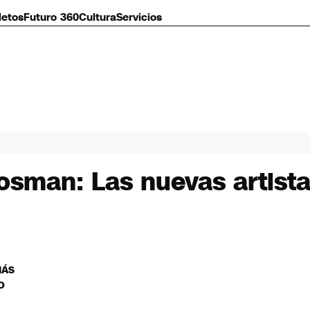
letos
Futuro 360
Cultura
Servicios
Bosman: Las nuevas artist
MÁS
O