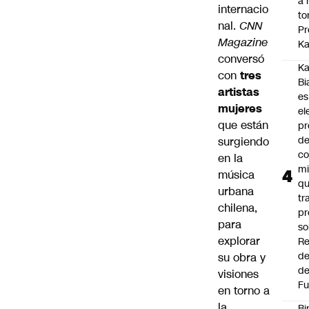
a 
internacio
to
nal.
CNN
Pr
Magazine
Ka
conversó
Ka
con
tres
Bi
artistas
es
mujeres
el
que están
pr
d
surgiendo
co
en la
mi
música
q
urbana
tr
chilena,
pr
para
so
explorar
Re
de
su obra y
de
visiones
Fu
en torno a
la
Bi