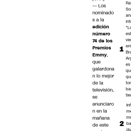
Ra
—
Los
So
nominado
an
s a la
in
edición
"L
número
es
vi
74 de los
en
Premios
Bra
Emmy
,
Ar
que
es
galardona
qu
n lo mejor
qu
de la
to
ba
televisión,
ti
se
anunciaro
In
n en la
m
m
mañana
ba
de este
du