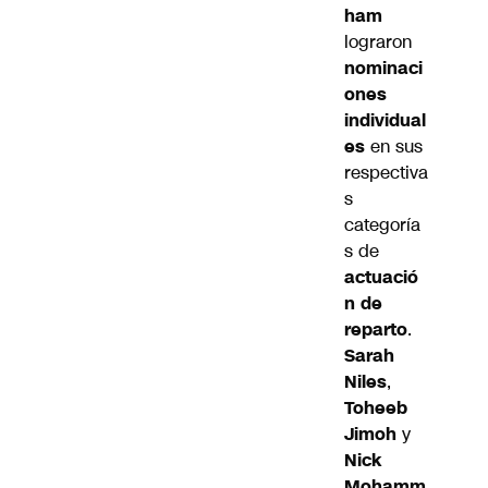
ham
lograron
nominaci
ones
individual
es
en sus
respectiva
s
categoría
s de
actuació
n de
reparto
.
Sarah
Niles
,
Toheeb
Jimoh
y
Nick
Mohamm