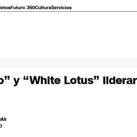
letos
Futuro 360
Cultura
Servicios
” y “White Lotus” lidera
MÁS
O