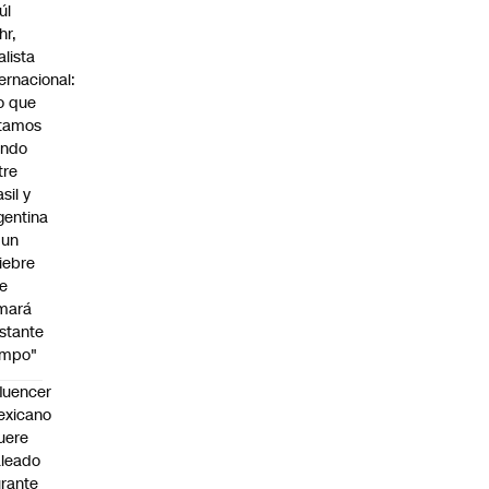
úl
hr,
alista
ternacional:
o que
tamos
endo
tre
sil y
gentina
 un
iebre
e
mará
stante
empo"
fluencer
exicano
uere
leado
rante