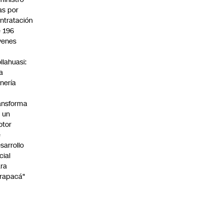
s por
ntratación
 196
venes
n
llahuasi:
a
nería
ansforma
 un
otor
e
sarrollo
cial
ra
rapacá"