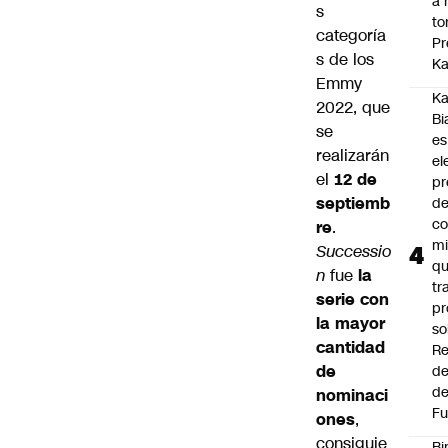
a 
s
to
categoría
Pr
s de los
Ka
Emmy
Ka
2022, que
Bi
se
es
realizarán
el
el
12 de
pr
septiemb
d
co
re
.
mi
Successio
q
n
fue
la
tr
serie con
pr
la mayor
so
cantidad
Re
de
de
de
nominaci
Fu
ones
,
consiguie
Bi