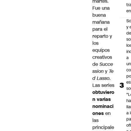
martes.
tr
Fue una
en
buena
Sc
mañana
y 
para el
d
reparto y
so
los
lo
equipos
in
creativos
a
de
Succe
un
c
ssion
y
Te
po
d Lasso
.
es
Las series
so
obtuviero
"L
n varias
ha
nominaci
ll
ones
en
a 
pa
las
of
principale