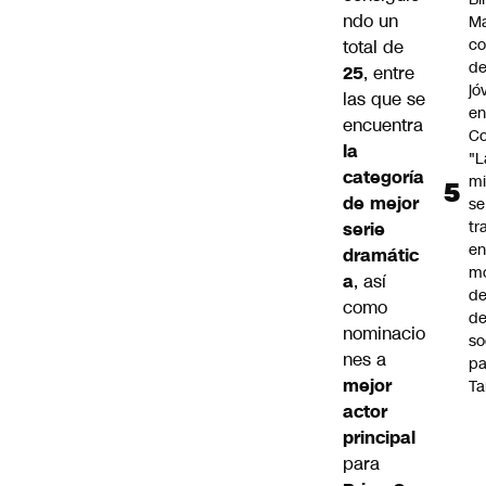
ndo un
Ma
co
total de
de
25
, entre
jó
las que se
e
encuentra
Co
la
"L
categoría
mi
de mejor
se
tr
serie
en
dramátic
m
a
, así
d
como
de
nominacio
so
nes a
pa
mejor
Ta
actor
principal
para