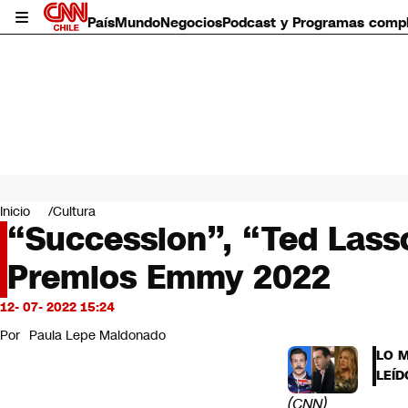
País
Mundo
Negocios
Podcast y Programas comp
País
Mundo
Inicio
Cultura
Negocios
“Succession”, “Ted Lasso
Deportes
Premios Emmy 2022
Programas completos
Cultura
Servicios
12- 07- 2022 15:24
Bits
Por
Paula Lepe Maldonado
CNN Data
LO 
CNN tiempo
LEÍD
Futuro 360
(CNN)
Opinión