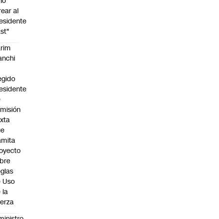
no
rear al
esidente
st"
rim
anchi
egido
esidente
e
misión
xta
ue
amita
oyecto
bre
glas
 Uso
 la
erza
ministro