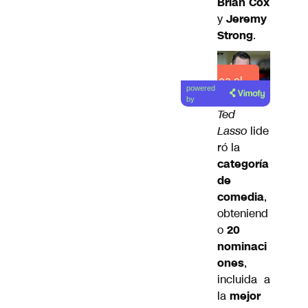
Brian Cox
y
Jeremy
Strong
.
Lea el
powered
artículo
by
Ted
Lasso
lide
ró la
categoría
de
comedia
,
obteniend
o
20
nominaci
ones
,
incluida a
la
mejor