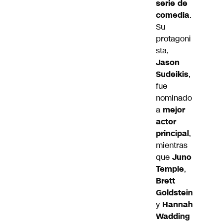
serie de
comedia
.
Su
protagoni
sta,
Jason
Sudeikis
,
fue
nominado
a
mejor
actor
principal
,
mientras
que
Juno
Temple
,
Brett
Goldstein
y
Hannah
Wadding