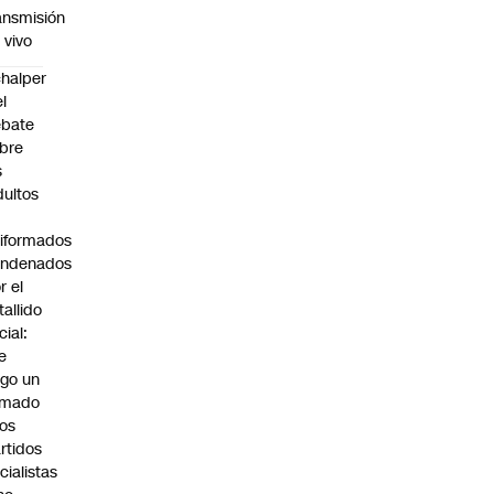
ansmisión
 vivo
halper
el
ebate
bre
s
dultos
iformados
ondenados
r el
tallido
cial:
e
go un
amado
los
rtidos
icialistas