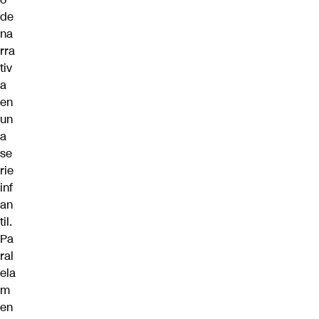
de
na
rra
tiv
a
en
un
a
se
rie
inf
an
til.
Pa
ral
ela
m
en