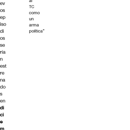
al
ev
TC
os
como
ep
un
iso
arma
di
política”
os
se
ría
n
est
re
na
do
s
en
di
ci
e
m