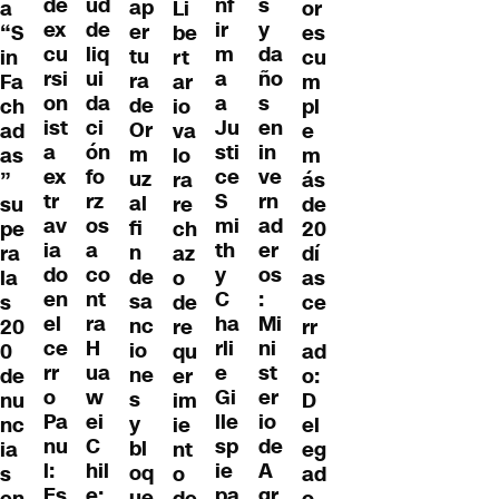
ud
de
nf
s
ap
or
a
Li
de
ex
ir
y
er
es
“S
be
liq
cu
m
da
tu
cu
in
rt
ui
rsi
a
ño
ra
m
Fa
ar
da
on
a
s
de
pl
ch
io
ci
ist
Ju
en
Or
e
ad
va
ón
a
sti
in
m
m
as
lo
fo
ex
ce
ve
uz
ás
”
ra
rz
tr
S
rn
al
de
su
re
os
av
mi
ad
fi
20
pe
ch
a
ia
th
er
n
dí
ra
az
co
do
y
os
de
as
la
o
nt
en
C
:
sa
ce
s
de
ra
el
ha
Mi
nc
rr
20
re
H
ce
rli
ni
io
ad
0
qu
ua
rr
e
st
ne
o:
de
er
w
o
Gi
er
s
D
nu
im
ei
Pa
lle
io
y
el
nc
ie
C
nu
sp
de
bl
eg
ia
nt
hil
l:
ie
A
oq
ad
s
o
e:
Es
pa
gr
ue
o
en
de