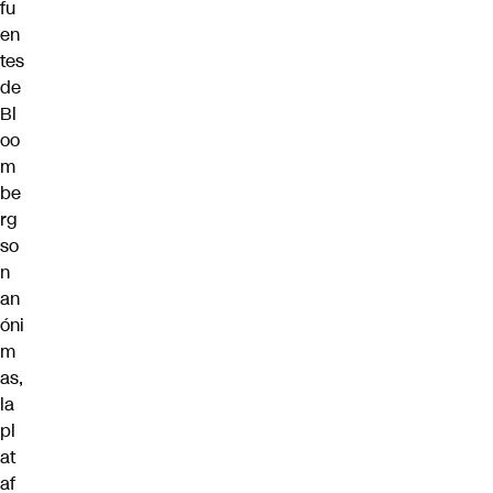
fu
en
tes
de
Bl
oo
m
be
rg
so
n
an
óni
m
as,
la
pl
at
af