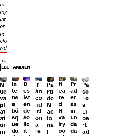
m
my
Int
er
na
cio
nal
LEE TAMBIÉN
D
In
H
Pr
Ir
Pa
N
Pa
es
te
ea
ad
án
so
ue
rti
ist
ns
te
er
co
Lo
va
do
en
a
d
as
nd
s
pl
N
de
bú
Ri
in
ici
Li
at
ac
so
sq
va
un
on
be
af
io
lic
ue
lry
da
a
rt
or
na
it
da
co
da
re
ad
m
l