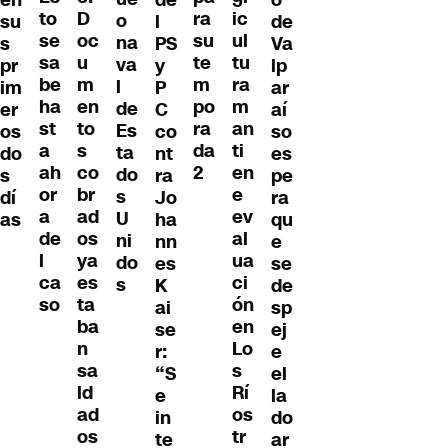
D
to
ra
ic
o
de
su
l
oc
se
su
ul
na
Va
s
PS
u
sa
te
tu
va
lp
pr
y
m
be
m
ra
l
ar
im
P
en
ha
po
m
de
aí
er
C
to
st
ra
an
Es
so
os
co
s
a
da
ti
ta
es
do
nt
co
ah
2
en
do
pe
s
ra
br
or
e
s
ra
dí
Jo
ad
a
ev
U
qu
as
ha
os
de
al
ni
e
nn
ya
l
ua
do
se
es
es
ca
ci
s
de
K
ta
so
ón
sp
ai
ba
en
ej
se
n
Lo
e
r:
sa
s
el
“S
ld
Rí
la
e
ad
os
do
in
os
tr
ar
te