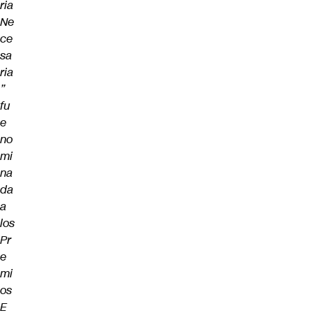
ria
Ne
ce
sa
ria
”
fu
e
no
mi
na
da
a
los
Pr
e
mi
os
E