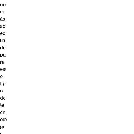
rie
m
ás
ad
ec
ua
da
pa
ra
est
e
tip
o
de
te
cn
olo
gí
a.