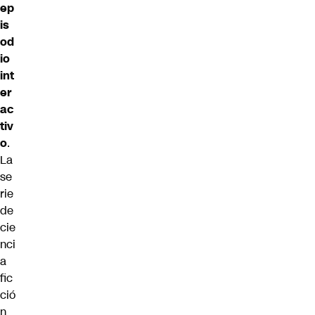
ep
is
od
io
int
er
ac
tiv
o
.
La
se
rie
de
cie
nci
a
fic
ció
n