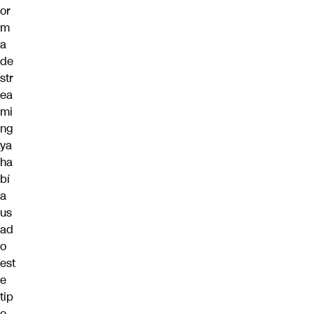
or
m
a
de
str
ea
mi
ng
ya
ha
bí
a
us
ad
o
est
e
tip
o