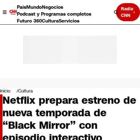
País
Mundo
Negocios
Radio
Podcast y Programas completos
CNN
Futuro 360
Cultura
Servicios
País
Mundo
Negocios
Inicio
Cultura
Netflix prepara estreno de
Deportes
Programas completos
nueva temporada de
Cultura
Servicios
“Black Mirror” con
Bits
CNN Data
episodio interactivo
CNN tiempo