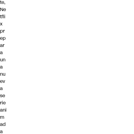
te,
Ne
tfli
x
pr
ep
ar
a
un
a
nu
ev
a
se
rie
ani
m
ad
a