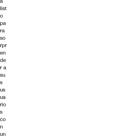
a
list
o
pa
ra
so
rpr
en
de
r a
su
s
us
ua
rio
s
co
n
un