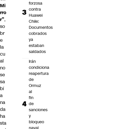
forzosa
Mi
contra
rro
Huawei
r”
,
Chile:
so
Documentos
br
cobrados
ya
e
estaban
la
saldados
cu
al
Irán
no
condiciona
reapertura
se
de
sa
Ormuz
bí
al
a
fin
na
de
da
sanciones
ha
y
bloqueo
sta
naval