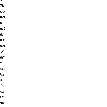
Te
pu
ed
e
int
er
es
ar:
S
eri
e
chi
len
a
“U
na
Hi
sto