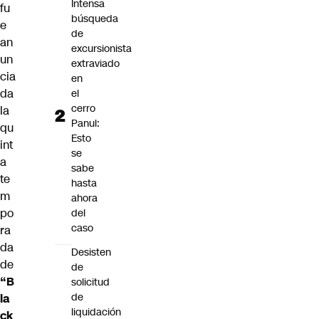
Intensa
fu
búsqueda
e
de
an
excursionista
un
extraviado
cia
en
da
el
cerro
la
Panul:
qu
Esto
int
se
a
sabe
te
hasta
m
ahora
po
del
caso
ra
da
Desisten
de
de
“B
solicitud
de
la
liquidación
ck