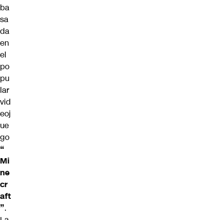
ba
sa
da
en
el
po
pu
lar
vid
eoj
ue
go
“
Mi
ne
cr
aft
”
.
La