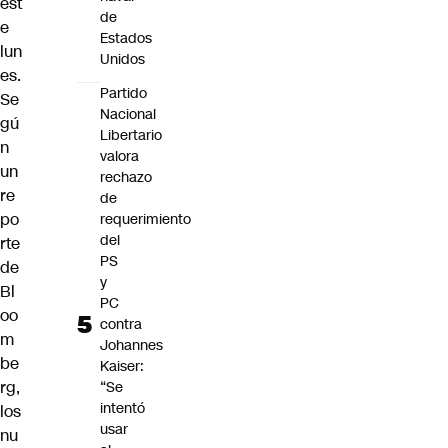
est
de
e
Estados
lun
Unidos
es.
Partido
Se
Nacional
gú
Libertario
n
valora
un
rechazo
re
de
po
requerimiento
del
rte
PS
de
y
Bl
PC
oo
contra
m
Johannes
be
Kaiser:
rg
,
“Se
intentó
los
usar
nu