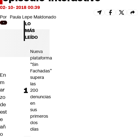
Futuro 360
02- 10- 2018 00:39
Opinión
Por
Paula Lepe Maldonado
LO
MÁS
LEÍDO
Nueva
plataforma
“Sin
Fachadas”
En
supera
m
las
ar
200
zo
denuncias
en
de
sus
est
primeros
e
dos
añ
días
o