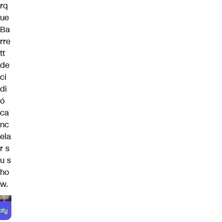
rq
ue
Ba
rre
tt
de
ci
di
ó
ca
nc
ela
r s
u s
ho
w.