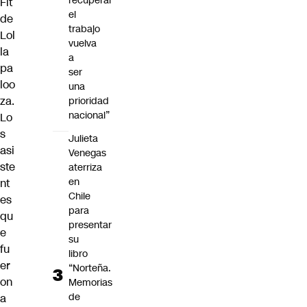
recuperar
Fit
el
de
trabajo
Lol
vuelva
la
a
pa
ser
loo
una
za.
prioridad
nacional”
Lo
s
Julieta
asi
Venegas
ste
aterriza
en
nt
Chile
es
para
qu
presentar
e
su
fu
libro
er
“Norteña.
on
Memorias
de
a