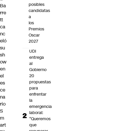
posibles
Ba
candidatas
rre
a
tt
los
ca
Premios
nc
Oscar
eló
2027
su
UDI
sh
entrega
ow
al
en
Gobierno
el
20
propuestas
es
para
ce
enfrentar
na
la
rio
emergencia
S
laboral:
m
“Queremos
art
que