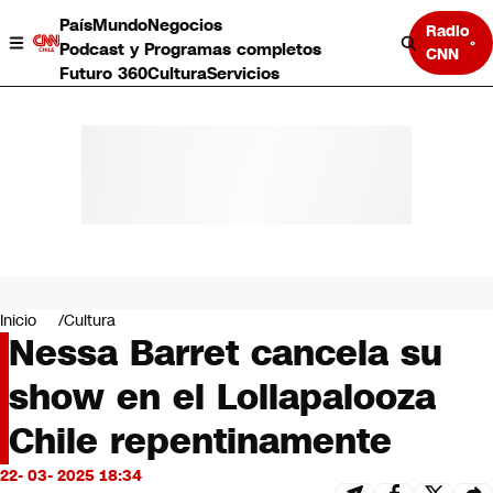
País
Mundo
Negocios
Radio
Podcast y Programas completos
CNN
Futuro 360
Cultura
Servicios
País
Mundo
Negocios
Inicio
Cultura
Nessa Barret cancela su
Deportes
Programas completos
show en el Lollapalooza
Cultura
Servicios
Chile repentinamente
Bits
CNN Data
22- 03- 2025 18:34
CNN tiempo