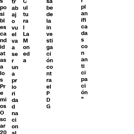
r
s
C
sa
tr
pl
po
ul
be
ab
an
si
tu
de
aj
ifi
bl
ra
la
o
ca
es
l
in
vu
da
ca
La
ve
el
s
nd
M
sti
va
co
id
on
ga
a
n
at
ed
ci
se
an
as
a
ón
r
ti
a
co
un
ci
lo
nt
a
pa
s
ra
pr
ci
Pr
el
io
ón
e
P
ri
"
mi
D
da
os
G
d
O
na
sc
ci
ar
on
20
al