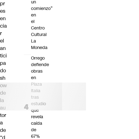
un
pr
comienzo”
es
en
en
el
cia
Centro
r
Cultural
el
La
Moneda
an
tici
Orrego
pa
defiende
do
obras
sh
en
Plaza
ow
Italia
de
tras
la
estudio
au
que
tor
revela
a
caída
de
de
67%
“d