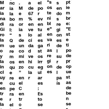
"s
pt
M
.
a
el
s
nc
os
ie
ar
M
de
po
en
ia
te
m
ia
e
67
r
do
la
ni
br
na
m
%
ev
s
bo
bl
e:
di
or
en
en
re
ra
e"
"E
Gi
ia
ve
tu
gi
l:
en
st
ro
s
lo
al
on
“
va
e
la
de
ci
es
es
Q
ri
ti
m
un
da
ga
de
ue
as
po
o
co
d
st
l
re
re
de
y
mi
ve
os
su
m
gi
pr
la
en
hi
irr
r
os
on
op
in
zo
cu
eg
de
qu
es
ue
cl
”
la
ul
l
e
st
uy
en
r
ar
pa
re
as
e
el
es
ís
cu
de
en
C
:
pe
be
tr
en
Es
ra
n
e
tr
to
r
se
la
o
se
el