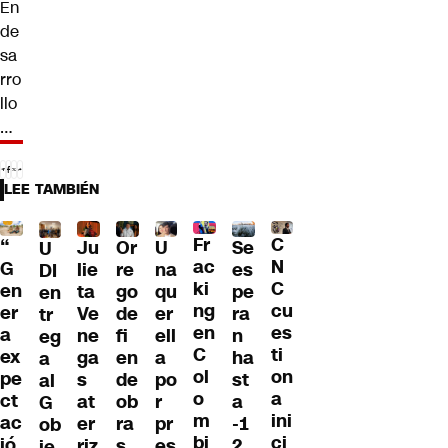
En
de
sa
rro
llo
…
LEE TAMBIÉN
Fr
C
“
Ju
Or
U
Se
U
ac
N
G
lie
re
na
es
DI
ki
C
en
ta
go
qu
pe
en
ng
cu
er
Ve
de
er
ra
tr
en
es
a
ne
fi
ell
n
eg
C
ti
ex
ga
en
a
ha
a
ol
on
pe
s
de
po
st
al
o
a
ct
at
ob
r
a
G
m
ini
ac
er
ra
pr
-1
ob
bi
ci
ió
riz
s
es
2
ie