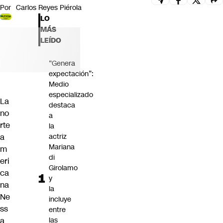
Por
Carlos Reyes Piérola
Futuro 360
LO
Opinión
MÁS
LEÍDO
“Genera
expectación”:
Medio
especializado
La
destaca
no
a
rte
la
a
actriz
Mariana
m
di
eri
Girolamo
ca
y
na
la
Ne
incluye
ss
entre
a
las