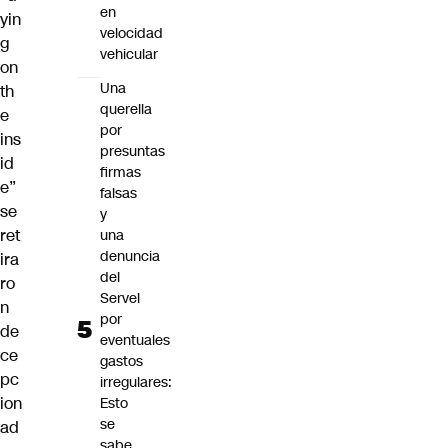
en
yin
velocidad
g
vehicular
on
Una
th
querella
e
por
ins
presuntas
id
firmas
e”
falsas
se
y
ret
una
denuncia
ira
del
ro
Servel
n
por
de
eventuales
ce
gastos
pc
irregulares:
ion
Esto
se
ad
sabe