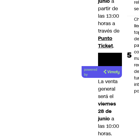
junio
a
re
partir de
se
las 13:00
Ch
horas a
ll
través de
to
Punto
de
Ticket
.
pa
c
m
re
powered
de
by
tu
La venta
in
general
p
será el
viernes
28 de
junio
a
las 10:00
horas.