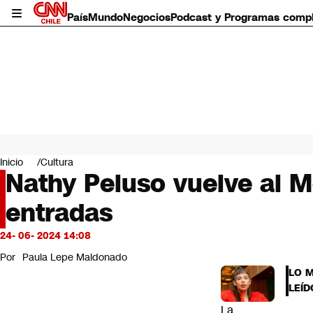
País
Mundo
Negocios
Podcast y Programas comp
País
Mundo
Inicio
Cultura
Negocios
Nathy Peluso vuelve al Mo
Deportes
entradas
Programas completos
Cultura
Servicios
24- 06- 2024 14:08
Bits
Por
Paula Lepe Maldonado
CNN Data
LO 
CNN tiempo
LEÍD
Futuro 360
La
Opinión