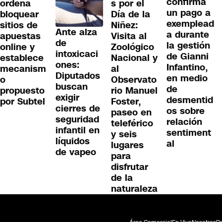
confirma
ordena
s por el
un pago a
bloquear
Día de la
exemplead
sitios de
Niñez:
Ante alza
a durante
apuestas
Visita al
de
la gestión
online y
Zoológico
intoxicaci
de Gianni
establece
Nacional y
ones:
Infantino,
mecanism
al
Diputados
en medio
o
Observato
buscan
de
propuesto
rio Manuel
exigir
desmentid
por Subtel
Foster,
cierres de
os sobre
paseo en
seguridad
relación
teleférico
infantil en
sentiment
y seis
líquidos
al
lugares
de vapeo
para
disfrutar
de la
naturaleza