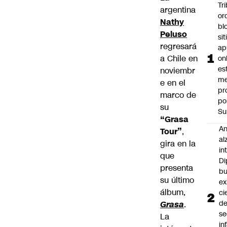
Tr
argentina
or
Nathy
bl
Peluso
si
regresará
ap
a Chile en
on
es
noviembr
me
e en el
pr
marco de
po
su
Su
“Grasa
An
Tour”
,
al
gira en la
in
que
Di
presenta
b
su último
ex
álbum,
ci
d
Grasa
.
se
La
in