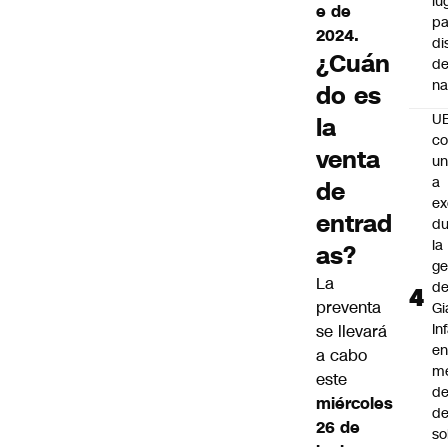
lu
e de
pa
2024.
di
¿Cuán
de
na
do es
U
la
co
venta
un
a
de
e
entrad
du
la
as?
ge
La
d
preventa
Gi
In
se llevará
e
a cabo
m
este
d
miércoles
de
26 de
so