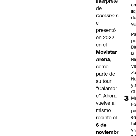
intérprete
e
de
lí
Corashe
s
d
e
v
presentó
P
en 2022
po
en el
Dí
Movistar
la
Arena
,
Ni
como
Vi
Zo
parte de
Na
su tour
y 
“Calambr
Ob
e”. Ahora
M
vuelve al
Fo
mismo
p
recinto el
e
te
6 de
y 
noviembr