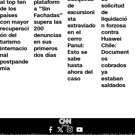
al top ten
plataform
solicitud
de
de los
a “Sin
de
excursioni
países
Fachadas”
liquidació
sta
con mayor
supera las
n forzosa
extraviado
recuperaci
200
contra
en el
ón del
denuncias
Huawei
cerro
turismo
en sus
Chile:
Panul:
internacio
primeros
Document
Esto se
nal
dos días
os
sabe
postpande
cobrados
hasta
mia
ya
ahora del
estaban
caso
saldados