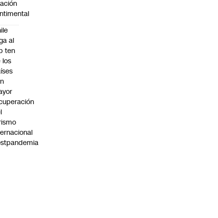
lación
ntimental
ile
ega al
p ten
 los
íses
on
ayor
cuperación
l
rismo
ternacional
ostpandemia