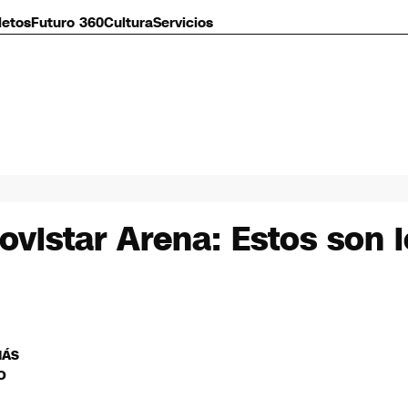
letos
Futuro 360
Cultura
Servicios
vistar Arena: Estos son l
MÁS
O