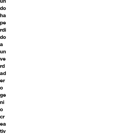
un
do
ha
pe
rdi
do
a
un
ve
rd
ad
er
o
ge
ni
o
cr
ea
tiv