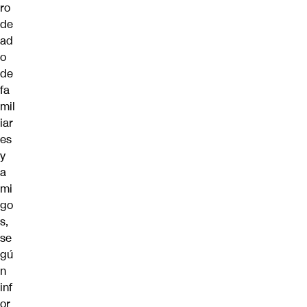
ro
de
ad
o
de
fa
mil
iar
es
y
a
mi
go
s,
se
gú
n
inf
or