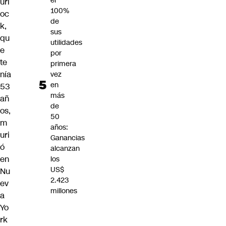
el
url
100%
oc
de
k,
sus
qu
utilidades
e
por
te
primera
nía
vez
en
53
más
añ
de
os,
50
m
años:
uri
Ganancias
ó
alcanzan
en
los
US$
Nu
2.423
ev
millones
a
Yo
rk