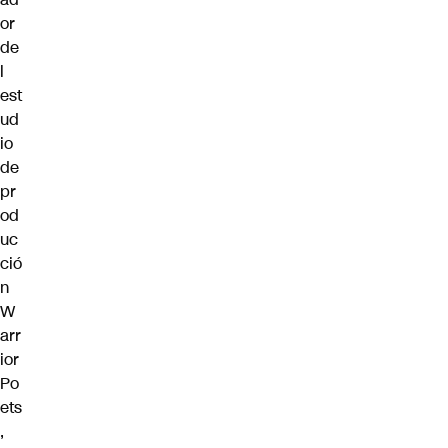
or
de
l
est
ud
io
de
pr
od
uc
ció
n
W
arr
ior
Po
ets
,