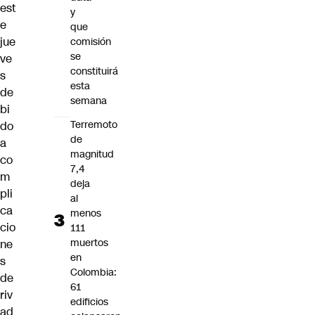
est
y
e
que
jue
comisión
se
ve
constituirá
s
esta
de
semana
bi
Terremoto
do
de
a
magnitud
co
7,4
m
deja
pli
al
ca
menos
cio
111
muertos
ne
en
s
Colombia:
de
61
riv
edificios
ad