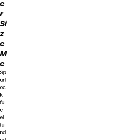
e
r
Si
z
e
M
e
Sp
url
oc
k
fu
e
el
fu
nd
ad