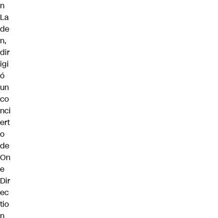
n
La
de
n,
dir
igi
ó
un
co
nci
ert
o
de
On
e
Dir
ec
tio
n