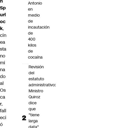
n
Antonio
Sp
en
url
medio
oc
de
incautación
k
,
de
cin
400
ea
kilos
sta
de
no
cocaína
mi
Revisión
na
del
do
estatuto
al
administrativo:
Os
Ministro
ca
Quiroz
dice
r,
que
fall
"tiene
eci
larga
ó
data"