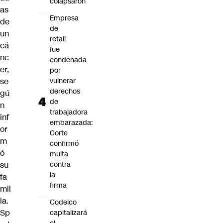
colapsaron
as
Empresa
de
de
un
retail
cá
fue
nc
condenada
er,
por
se
vulnerar
derechos
gú
de
n
trabajadora
inf
embarazada:
or
Corte
m
confirmó
ó
multa
su
contra
la
fa
firma
mil
ia.
Codelco
Sp
capitalizará