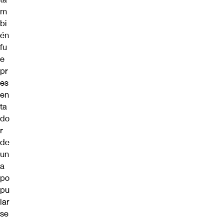
m
bi
én
fu
e
pr
es
en
ta
do
r
de
un
a
po
pu
lar
se