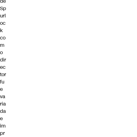
de
Sp
url
oc
k
co
m
o
dir
ec
tor
fu
e
va
ria
da
e
im
pr