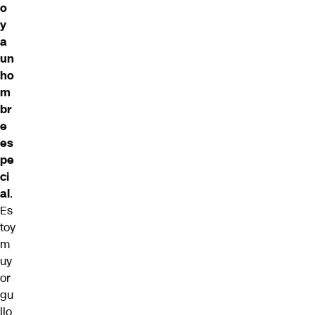
o
y
a
un
ho
m
br
e
es
pe
ci
al
.
Es
toy
m
uy
or
gu
llo