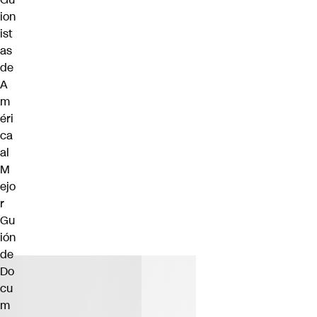
ion
ist
as
de
A
m
éri
ca
al
M
ejo
r
Gu
ión
de
Do
cu
m