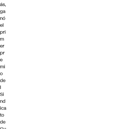
ás,
ga
nó
el
pri
m
er
pr
e
mi
o
de
l
Si
nd
ica
to
de
Gu