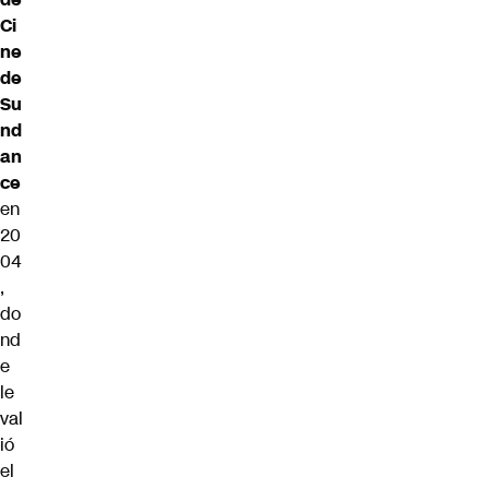
Ci
ne
de
Su
nd
an
ce
en
20
04
,
do
nd
e
le
val
ió
el