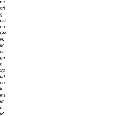
rie
ori
gi
nal
de
CN
N
,
M
or
ga
n
Sp
url
oc
k
Ins
id
e
M