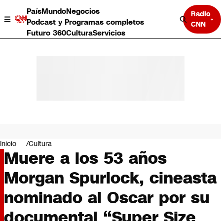
País
Mundo
Negocios
Radio
Podcast y Programas completos
CNN
Futuro 360
Cultura
Servicios
País
Mundo
Negocios
Inicio
Cultura
Muere a los 53 años
Deportes
Programas completos
Morgan Spurlock, cineasta
Cultura
Servicios
nominado al Oscar por su
Bits
CNN Data
documental “Super Size
CNN tiempo