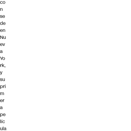
co
n
se
de
en
Nu
ev
a
Yo
rk,
y
su
pri
m
er
a
pe
líc
ula