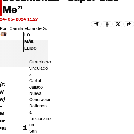
Futuro 360
Me”
Opinión
24- 05- 2024 11:27
Por
Camila Morandé G.
LO
MÁS
LEÍDO
Carabinero
vinculado
a
Cartel
(C
Jalisco
N
Nueva
N)
Generación:
–
Detienen
a
M
funcionario
or
en
ga
San