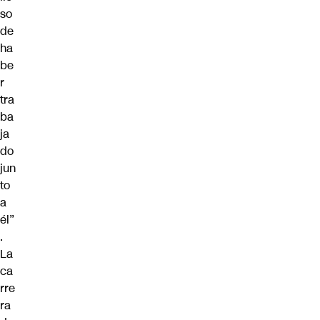
so
de
ha
be
r
tra
ba
ja
do
jun
to
a
él”
.
La
ca
rre
ra