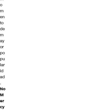
o
m
en
to
de
m
ay
or
po
pu
lar
id
ad
.
No
M
er
cy