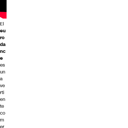
El
eu
ro
da
nc
e
es
un
a
ve
rti
en
te
co
m
er