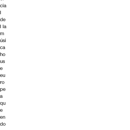
cia
l
de
l la
m
úsi
ca
ho
us
e
eu
ro
pe
a
qu
e
en
do