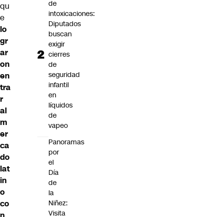
de
qu
intoxicaciones:
e
Diputados
lo
buscan
gr
exigir
ar
cierres
on
de
seguridad
en
infantil
tra
en
r
líquidos
al
de
m
vapeo
er
Panoramas
ca
por
do
el
lat
Día
in
de
o
la
co
Niñez:
Visita
n