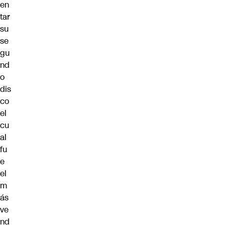
en
tar
su
se
gu
nd
o
dis
co
el
cu
al
fu
e
el
m
ás
ve
nd