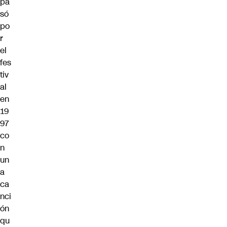
pa
só
po
r
el
fes
tiv
al
en
19
97
co
n
un
a
ca
nci
ón
qu