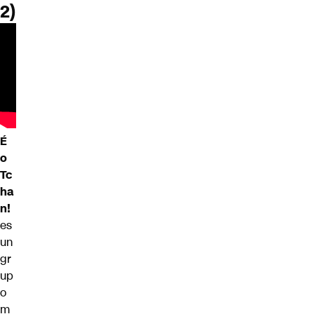
2)
É
o
Tc
ha
n!
es
un
gr
up
o
m