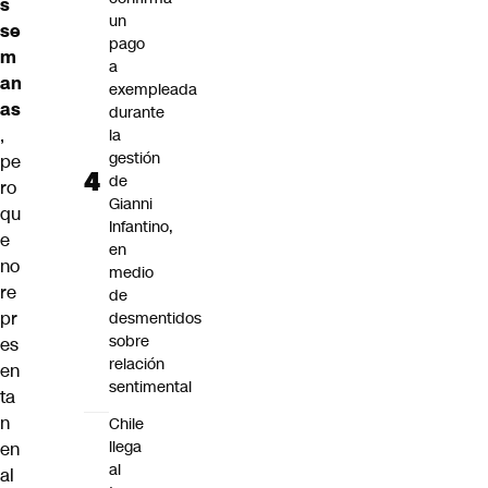
s
un
se
pago
m
a
an
exempleada
as
durante
,
la
gestión
pe
de
ro
Gianni
qu
Infantino,
e
en
no
medio
re
de
pr
desmentidos
sobre
es
relación
en
sentimental
ta
n
Chile
llega
en
al
al