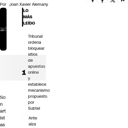
Por
Joan Xavier Alemany
Futuro 360
LO
Opinión
MÁS
LEÍDO
Tribunal
ordena
bloquear
sitios
de
apuestas
online
y
establece
mecanismo
propuesto
So
por
n
Subtel
art
ist
Ante
alza
as