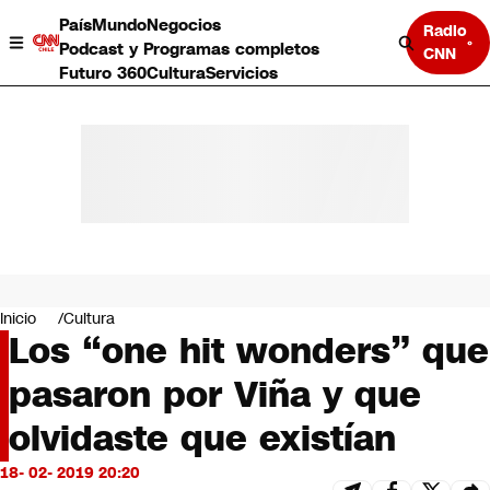
País
Mundo
Negocios
Radio
Podcast y Programas completos
CNN
Futuro 360
Cultura
Servicios
País
Mundo
Negocios
Inicio
Cultura
Los “one hit wonders” que
Deportes
Programas completos
pasaron por Viña y que
Cultura
Servicios
olvidaste que existían
Bits
CNN Data
18- 02- 2019 20:20
CNN tiempo