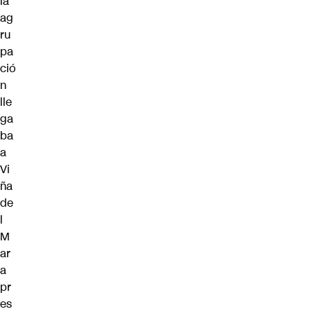
la
ag
ru
pa
ció
n
lle
ga
ba
a
Vi
ña
de
l
M
ar
a
pr
es