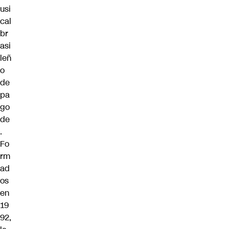
usi
cal
br
asi
leñ
o
de
pa
go
de
.
Fo
rm
ad
os
en
19
92,