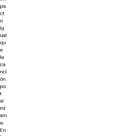
pa
ct
o
ig
ual
qu
e
la
ca
nci
ón
po
r
sí
mi
sm
a.
En