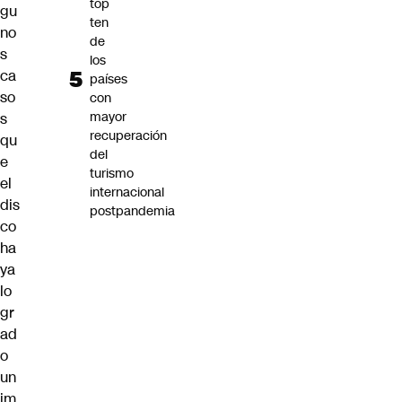
top
gu
ten
no
de
s
los
ca
países
so
con
mayor
s
recuperación
qu
del
e
turismo
el
internacional
dis
postpandemia
co
ha
ya
lo
gr
ad
o
un
im