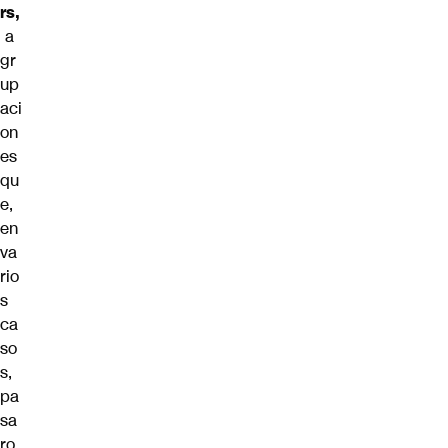
rs,
a
gr
up
aci
on
es
qu
e,
en
va
rio
s
ca
so
s,
pa
sa
ro