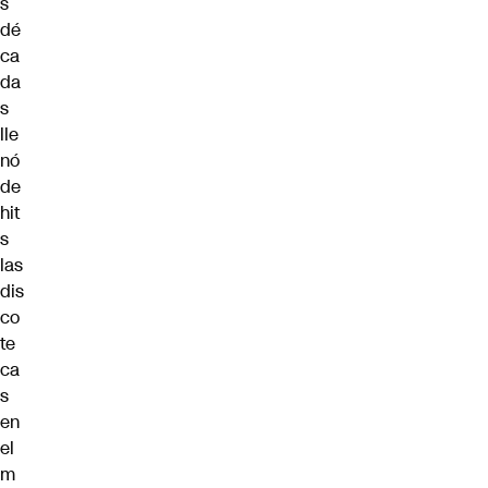
s
dé
ca
da
s
lle
nó
de
hit
s
las
dis
co
te
ca
s
en
el
m