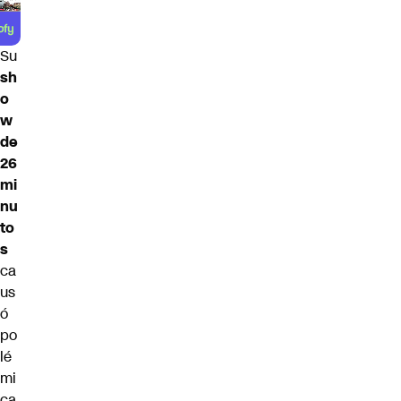
Su
sh
o
w
de
26
mi
nu
to
s
ca
us
ó
po
lé
mi
ca