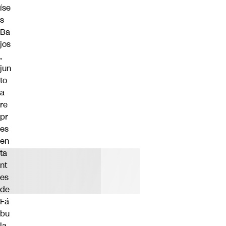
íse
s
Ba
jos
,
jun
to
a
re
pr
es
en
ta
nt
es
de
Fá
bu
la,