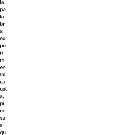
la
pa
la
br
a
ex
pe
ri
m
en
tal
as
ust
a,
pi
en
sa
s
qu