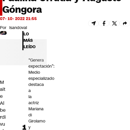
Futuro 360
Góngora
Opinión
07- 10- 2022 21:55
Por
lsandoval
LO
MÁS
LEÍDO
“Genera
expectación”:
Medio
especializado
M
destaca
ait
a
e
la
Al
actriz
Mariana
be
di
rdi
Girolamo
vu
y