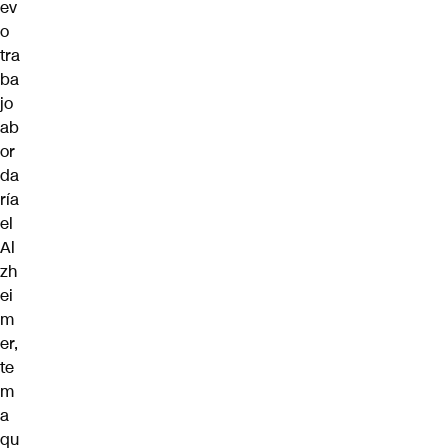
ev
o
tra
ba
jo
ab
or
da
ría
el
Al
zh
ei
m
er,
te
m
a
qu