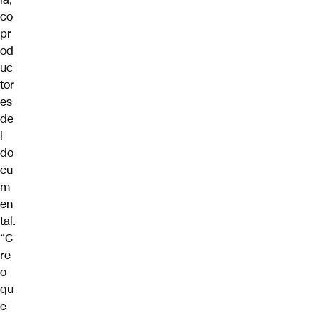
co
pr
od
uc
tor
es
de
l
do
cu
m
en
tal.
“C
re
o
qu
e