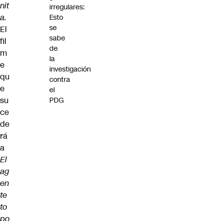
nit
irregulares:
a.
Esto
se
El
sabe
fil
de
m
la
e
investigación
qu
contra
e
el
su
PDG
ce
de
rá
a
El
ag
en
te
to
po