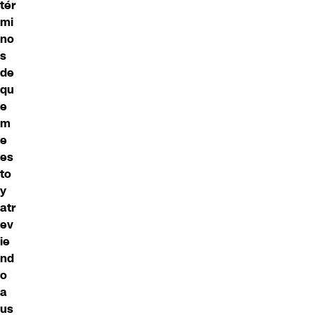
tér
mi
no
s
de
qu
e
m
e
es
to
y
atr
ev
ie
nd
o
a
us