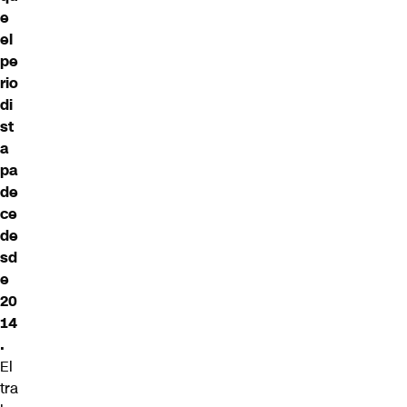
e
el
pe
rio
di
st
a
pa
de
ce
de
sd
e
20
14
.
El
tra