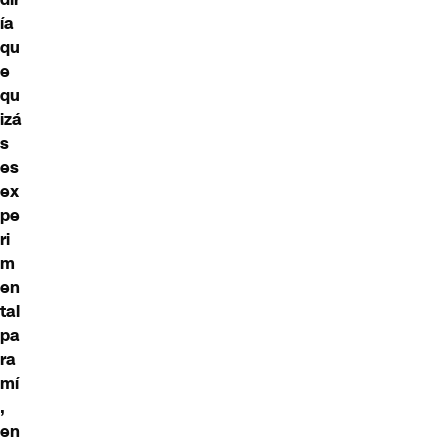
ía
qu
e
qu
izá
s
es
ex
pe
ri
m
en
tal
pa
ra
mí
,
en