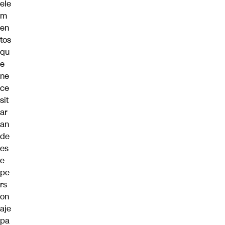
ele
m
en
tos
qu
e
ne
ce
sit
ar
an
de
es
e
pe
rs
on
aje
pa