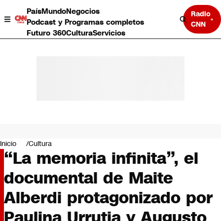
País
Mundo
Negocios
Radio
Podcast y Programas completos
CNN
Futuro 360
Cultura
Servicios
País
Mundo
Negocios
Inicio
Cultura
“La memoria infinita”, el
Deportes
Programas completos
documental de Maite
Cultura
Servicios
Alberdi protagonizado por
Bits
CNN Data
Paulina Urrutia y Augusto
CNN tiempo