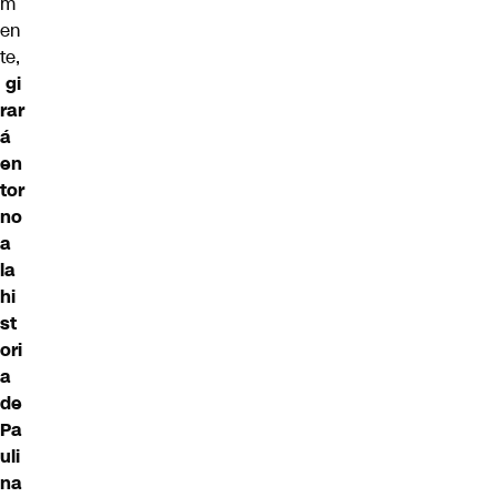
m
en
te,
gi
rar
á
en
tor
no
a
la
hi
st
ori
a
de
Pa
uli
na