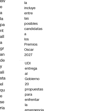
elv
la
e
incluye
a
entre
la
las
posibles
pa
candidatas
nt
a
all
los
a
Premios
gr
Oscar
an
2027
de
UDI
y
entrega
ali
al
sta
Gobierno
el
20
propuestas
qu
para
e
enfrentar
se
la
ría
emergencia