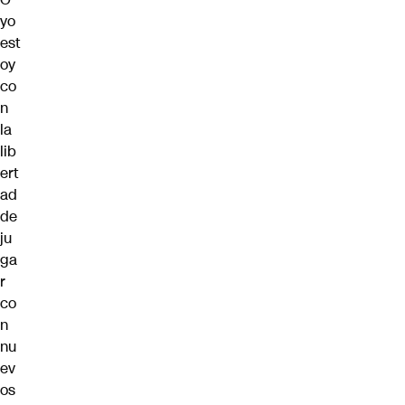
yo
est
oy
co
n
la
lib
ert
ad
de
ju
ga
r
co
n
nu
ev
os