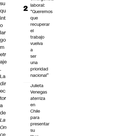
su
laboral:
qu
“Queremos
int
que
recuperar
o
el
lar
trabajo
go
vuelva
m
a
etr
ser
aje
una
.
prioridad
nacional”
La
dir
Julieta
ec
Venegas
tor
aterriza
en
a
Chile
de
para
La
presentar
On
su
ce