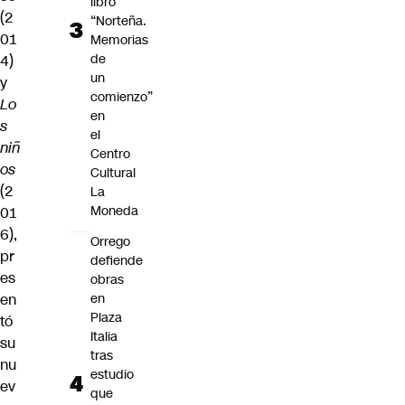
libro
(2
“Norteña.
01
Memorias
de
4)
un
y
comienzo”
Lo
en
s
el
niñ
Centro
os
Cultural
(2
La
Moneda
01
6),
Orrego
pr
defiende
es
obras
en
en
Plaza
tó
Italia
su
tras
nu
estudio
ev
que