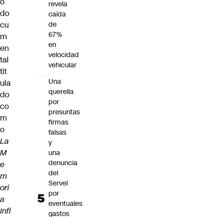
o
revela
do
caída
cu
de
67%
m
en
en
velocidad
tal
vehicular
tit
Una
ula
querella
do
por
co
presuntas
m
firmas
o
falsas
La
y
M
una
denuncia
e
del
m
Servel
ori
por
a
eventuales
Infi
gastos