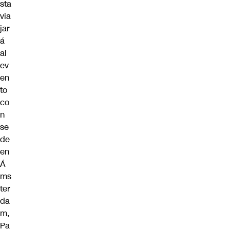
sta
via
jar
á
al
ev
en
to
co
n
se
de
en
Á
ms
ter
da
m,
Pa