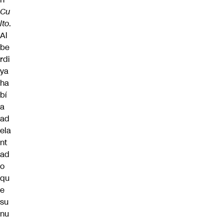
Cu
lto
.
Al
be
rdi
ya
ha
bí
a
ad
ela
nt
ad
o
qu
e
su
nu