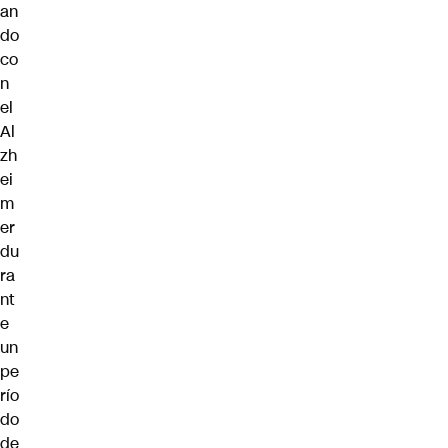
an
do
co
n
el
Al
zh
ei
m
er
du
ra
nt
e
un
pe
río
do
de