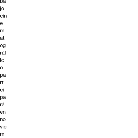
ba
jo
cin
e
m
at
og
ráf
ic
o
pa
rti
ci
pa
rá
en
no
vie
m