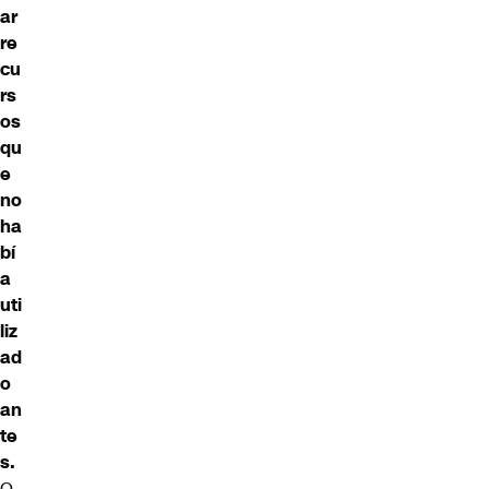
ar
re
cu
rs
os
qu
e
no
ha
bí
a
uti
liz
ad
o
an
te
s.
O