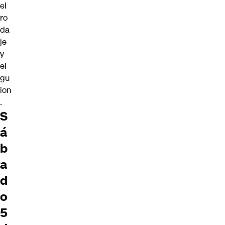
el
ro
da
je
y
el
gu
ion
.
S
á
b
a
d
o
5