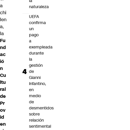
la
a
naturaleza
chi
UEFA
len
confirma
a,
un
la
pago
Fu
a
nd
exempleada
durante
ac
la
ió
gestión
n
de
Cu
Gianni
ltu
Infantino,
ral
en
de
medio
de
Pr
desmentidos
ov
sobre
id
relación
en
sentimental