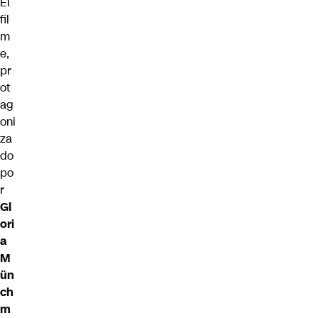
El
fil
m
e,
pr
ot
ag
oni
za
do
po
r
Gl
ori
a
M
ün
ch
m