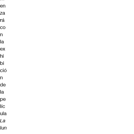
en
za
rá
co
n
la
ex
hi
bi
ció
n
de
la
pe
líc
ula
La
lun