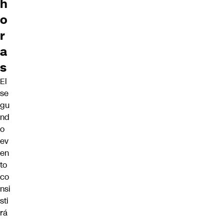
h
o
r
a
s
El
se
gu
nd
o
ev
en
to
co
nsi
sti
rá