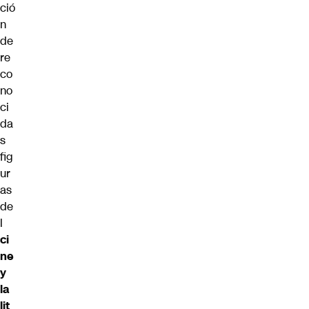
ció
n
de
re
co
no
ci
da
s
fig
ur
as
de
l
ci
ne
y
la
lit