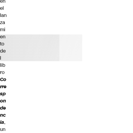
en
el
lan
za
mi
en
to
de
l
lib
ro
Co
rre
sp
on
de
nc
ia
,
un