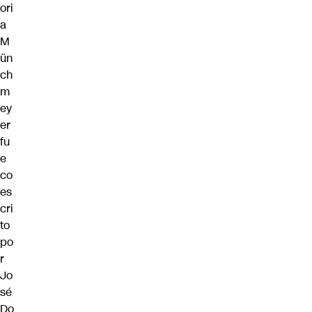
ori
a
M
ün
ch
m
ey
er
fu
e
co
es
cri
to
po
r
Jo
sé
Do