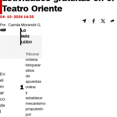
Futuro 360
Teatro Oriente
Opinión
04- 10- 2024 14:35
Por
Camila Morandé G.
LO
MÁS
LEÍDO
Tribunal
ordena
bloquear
sitios
En
de
el
apuestas
m
online
ar
y
establece
co
mecanismo
de
propuesto
l
por