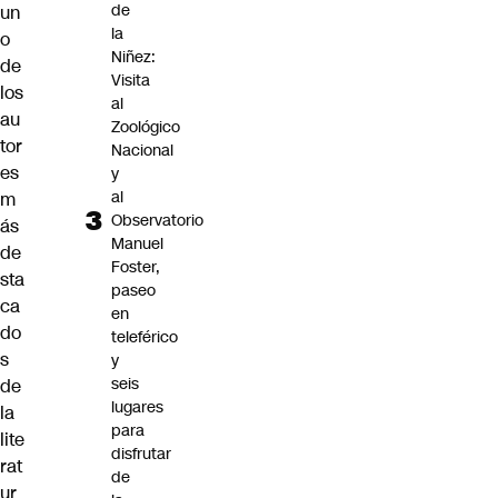
de
un
la
o
Niñez:
de
Visita
los
al
au
Zoológico
tor
Nacional
es
y
al
m
Observatorio
ás
Manuel
de
Foster,
sta
paseo
ca
en
do
teleférico
s
y
seis
de
lugares
la
para
lite
disfrutar
rat
de
ur