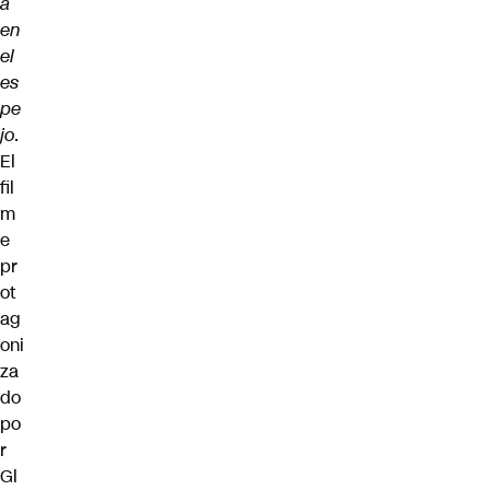
a
en
el
es
pe
jo
.
El
fil
m
e
pr
ot
ag
oni
za
do
po
r
Gl