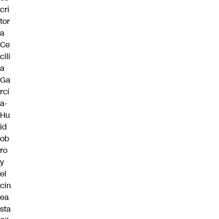
cri
tor
a
Ce
cili
a
Ga
rcí
a-
Hu
id
ob
ro
y
el
cin
ea
sta