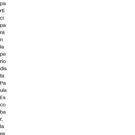
pa
rti
ci
pa
rá
n
la
pe
rio
dis
ta
Pa
ula
Es
co
ba
r,
la
es