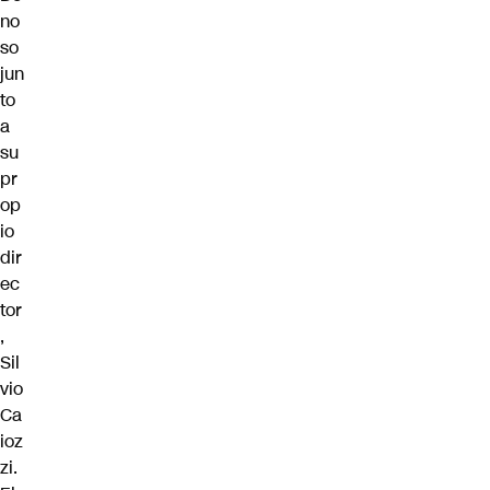
no
so
jun
to
a
su
pr
op
io
dir
ec
tor
,
Sil
vio
Ca
ioz
zi.