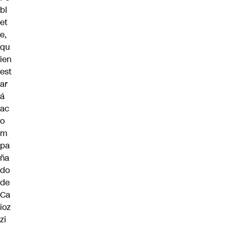
bl
et
e,
qu
ien
est
ar
á
ac
o
m
pa
ña
do
de
Ca
ioz
zi