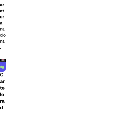
er
at
ur
a
na
cio
nal
.
C
ar
te
le
ra
d