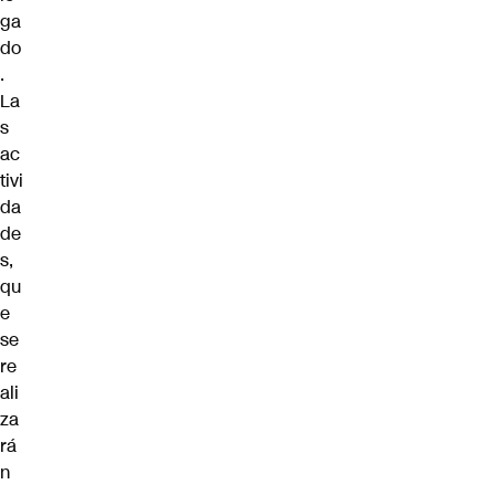
ga
do
.
La
s
ac
tivi
da
de
s,
qu
e
se
re
ali
za
rá
n