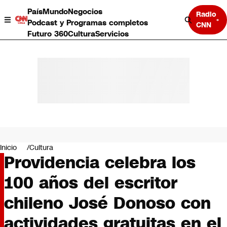
País
Mundo
Negocios
Radio
Podcast y Programas completos
CNN
Futuro 360
Cultura
Servicios
País
Mundo
Negocios
Inicio
Cultura
Providencia celebra los
Deportes
Programas completos
100 años del escritor
Cultura
Servicios
chileno José Donoso con
Bits
CNN Data
actividades gratuitas en el
CNN tiempo