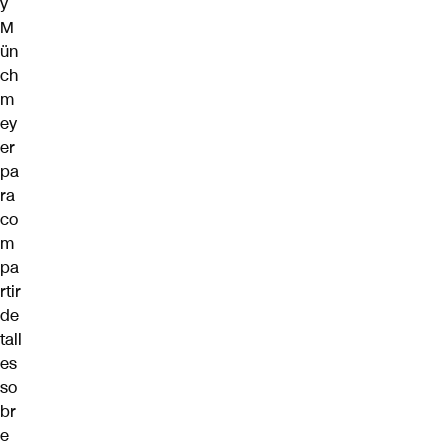
y
M
ün
ch
m
ey
er
pa
ra
co
m
pa
rtir
de
tall
es
so
br
e