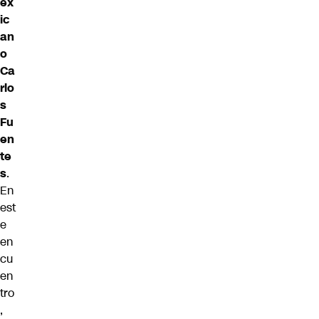
ex
ic
an
o
Ca
rlo
s
Fu
en
te
s
.
En
est
e
en
cu
en
tro
,