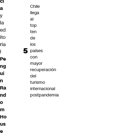
ci
Chile
a
llega
y
al
la
top
ed
ten
ito
de
ria
los
países
l
con
Pe
mayor
ng
recuperación
ui
del
n
turismo
Ra
internacional
nd
postpandemia
o
m
Ho
us
e