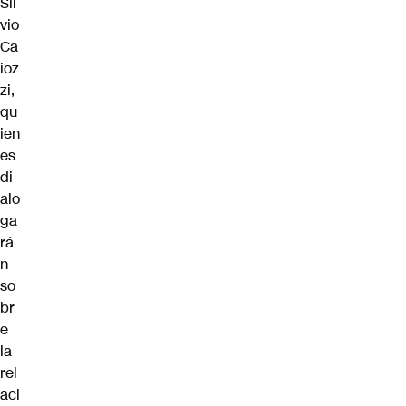
Sil
vio
Ca
ioz
zi,
qu
ien
es
di
alo
ga
rá
n
so
br
e
la
rel
aci