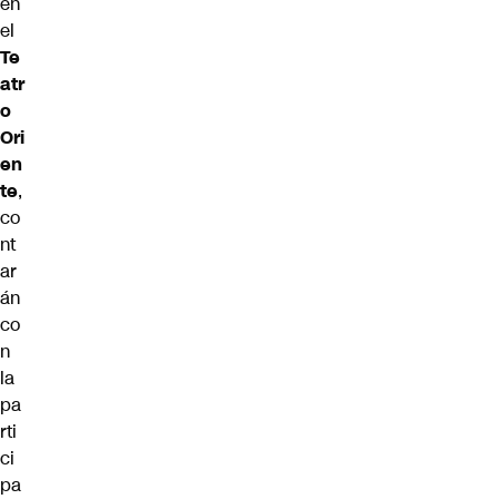
en
el
Te
atr
o
Ori
en
te
,
co
nt
ar
án
co
n
la
pa
rti
ci
pa