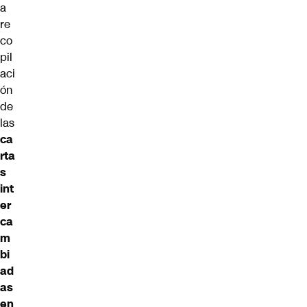
a
re
co
pil
aci
ón
de
las
ca
rta
s
int
er
ca
m
bi
ad
as
en