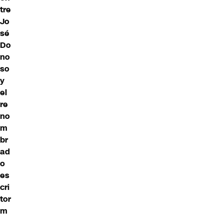
tre
Jo
sé
Do
no
so
y
el
re
no
m
br
ad
o
es
cri
tor
m