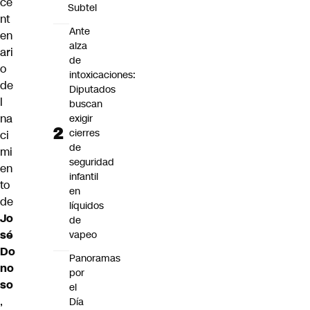
ce
Subtel
nt
Ante
en
alza
ari
de
o
intoxicaciones:
de
Diputados
l
buscan
na
exigir
cierres
ci
de
mi
seguridad
en
infantil
to
en
de
líquidos
Jo
de
sé
vapeo
Do
Panoramas
no
por
so
el
,
Día