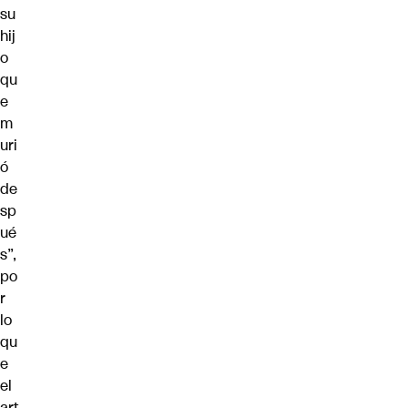
su
hij
o
qu
e
m
uri
ó
de
sp
ué
s”,
po
r
lo
qu
e
el
art