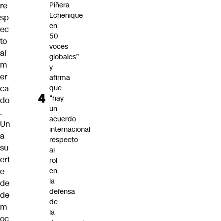
re
Piñera
Echenique
sp
en
ec
50
to
voces
al
globales”
m
y
er
afirma
ca
que
“hay
do
un
.
acuerdo
Un
internacional
a
respecto
su
al
ert
rol
e
en
la
de
defensa
de
de
m
la
oc