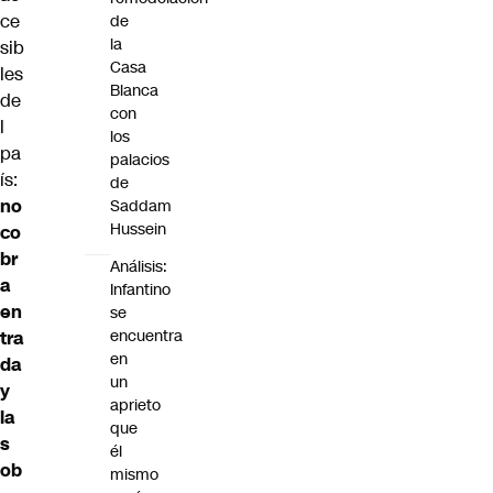
ce
de
la
sib
Casa
les
Blanca
de
con
l
los
pa
palacios
ís:
de
no
Saddam
Hussein
co
br
Análisis:
a
Infantino
en
se
encuentra
tra
en
da
un
y
aprieto
la
que
s
él
ob
mismo