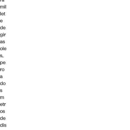
mil
let
e
de
gir
as
ole
s,
pe
ro
a
do
s
m
etr
os
de
dis