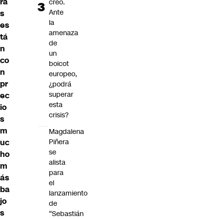
ra
creó.
Ante
s
la
es
amenaza
tá
de
n
un
co
boicot
n
europeo,
pr
¿podrá
superar
ec
esta
io
crisis?
s
m
Magdalena
uc
Piñera
se
ho
alista
m
para
ás
el
ba
lanzamiento
jo
de
s
“Sebastián