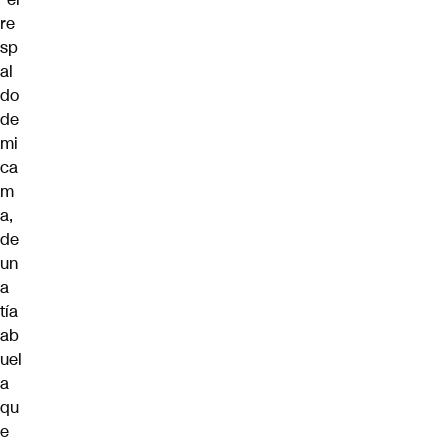
re
sp
al
do
de
mi
ca
m
a,
de
un
a
tía
ab
uel
a
qu
e