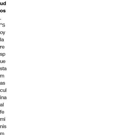
ud
os
.
“S
oy
la
re
sp
ue
sta
m
as
cul
ina
al
fe
mi
nis
m