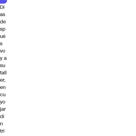
Dí
as
de
sp
ué
s
vo
y a
su
tall
er,
en
cu
yo
jar
dí
n
tri