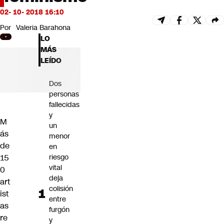
Futuro 360
02- 10- 2018 16:10
Opinión
Por
Valeria Barahona
LO
MÁS
LEÍDO
Dos
personas
fallecidas
y
M
un
ás
menor
de
en
15
riesgo
vital
0
deja
art
colisión
ist
entre
as
furgón
re
y