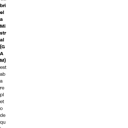
bri
el
a
Mi
str
al
(G
A
M)
est
ab
a
re
pl
et
o
de
qu