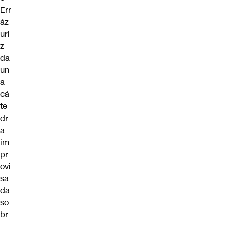
Err
áz
uri
z
da
un
a
cá
te
dr
a
im
pr
ovi
sa
da
so
br