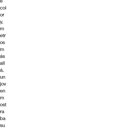
e
col
or
y,
m
etr
os
m
ás
all
á,
un
jov
en
m
ost
ra
ba
su