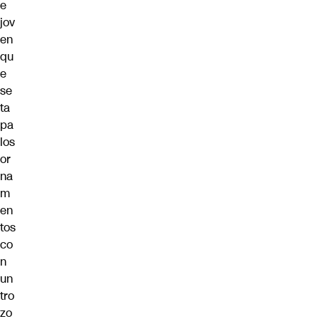
e
jov
en
qu
e
se
ta
pa
los
or
na
m
en
tos
co
n
un
tro
zo