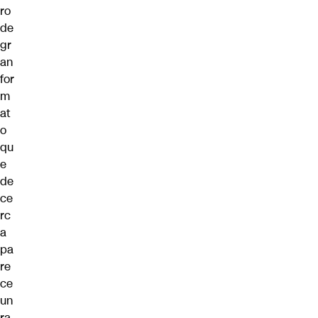
ro
de
gr
an
for
m
at
o
qu
e
de
ce
rc
a
pa
re
ce
un
ra