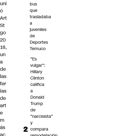
uni
bus
ó
que
trasladaba
Art
a
St
juveniles
go
de
20
Deportes
18
,
Temuco
un
"Es
a
vulgar":
de
Hillary
las
Clinton
fer
califica
ias
a
Donald
de
Trump
art
de
e
"narcisista"
m
y
ás
compara
ac
remodelación