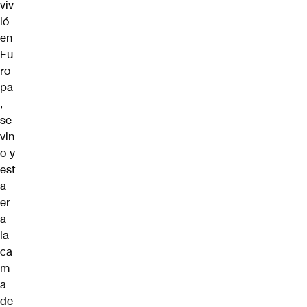
viv
ió
en
Eu
ro
pa
,
se
vin
o y
est
a
er
a
la
ca
m
a
de