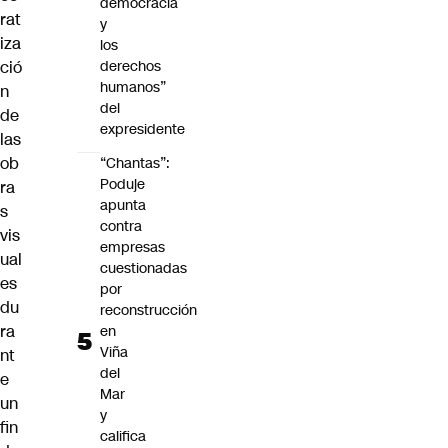
democracia
rat
y
iza
los
ció
derechos
humanos”
n
del
de
expresidente
las
ob
“Chantas”:
Poduje
ra
apunta
s
contra
vis
empresas
ual
cuestionadas
es
por
du
reconstrucción
ra
en
Viña
nt
del
e
Mar
un
y
fin
califica