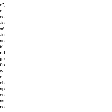
o”,
di
ce
Jo
sé
Ju
an
Kit
rid
ge
Po
w
dit
ch
ap
en
as
no