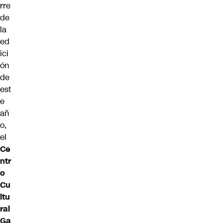
rre
de
la
ed
ici
ón
de
est
e
añ
o,
el
Ce
ntr
o
Cu
ltu
ral
Ga