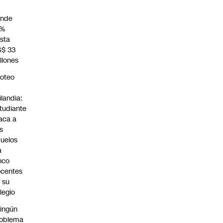
unde
4%
sta
S$ 33
llones
roteo
n
ilandia:
tudiante
aca a
s
uelos
a
nco
centes
 su
legio
ingún
roblema