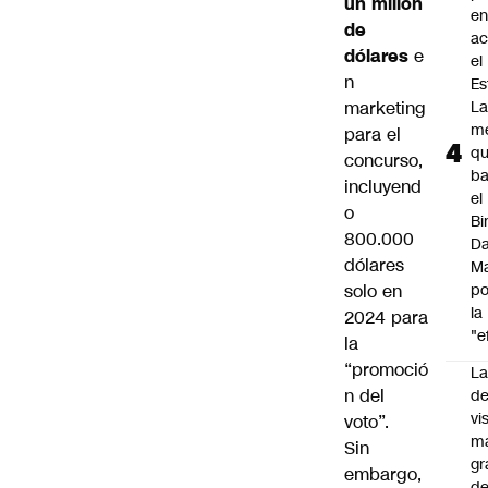
un millón
e
de
ac
dólares
e
el
n
Es
marketing
L
m
para el
q
concurso,
ba
incluyend
el
o
Bi
800.000
Da
dólares
M
solo en
po
la
2024 para
"e
la
“promoció
La
n del
de
vi
voto”.
m
Sin
gr
embargo,
de