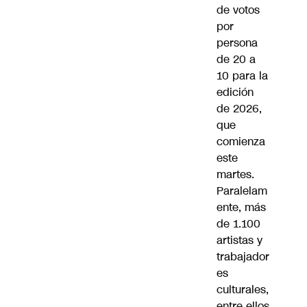
de votos
por
persona
de 20 a
10 para la
edición
de 2026,
que
comienza
este
martes.
Paralelam
ente, más
de 1.100
artistas y
trabajador
es
culturales,
entre ellos