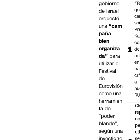
gobierno
"T
qu
de Israel
ci
orquestó
se
una
“cam
Pr
paña
Ka
bien
co
organiza
de
da”
para
mil
en
utilizar el
ba
Festival
cr
de
a
Eurovisión
nu
como una
R
herramien
C
ta de
re
“poder
op
blando”,
pe
según una
ut
investigac
se