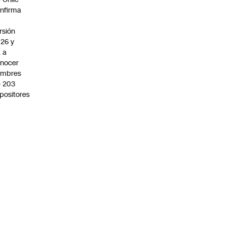
nfirma
rsión
26 y
 a
nocer
ombres
 203
positores