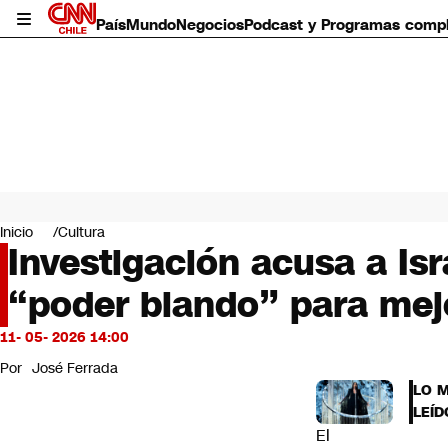
País
Mundo
Negocios
Podcast y Programas comp
País
Mundo
Inicio
Cultura
Negocios
Investigación acusa a Is
Deportes
“poder blando” para mej
Programas completos
Cultura
Servicios
11- 05- 2026 14:00
Bits
Por
José Ferrada
CNN Data
LO 
CNN tiempo
LEÍD
Futuro 360
El
Opinión