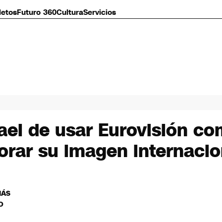
letos
Futuro 360
Cultura
Servicios
rael de usar Eurovisión c
orar su imagen internacio
MÁS
O