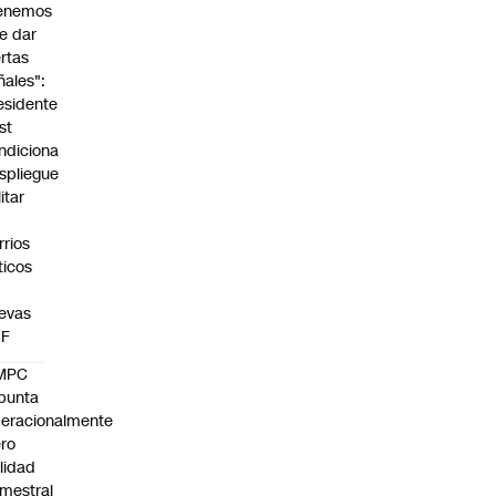
enemos
e dar
ertas
ñales":
esidente
st
ndiciona
spliegue
itar
rrios
íticos
evas
UF
MPC
punta
eracionalmente
ro
ilidad
mestral