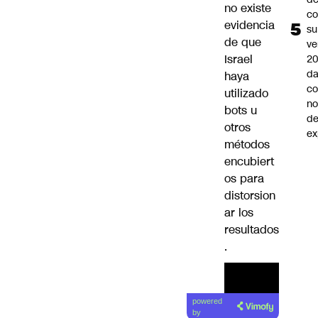
no existe
co
evidencia
su
de que
ve
Israel
20
da
haya
co
utilizado
n
bots u
de
otros
ex
métodos
encubiert
os para
distorsion
ar los
resultados
.
Lea el
powered
artículo
by