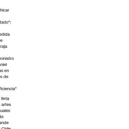
n
hicar
tado":
a
edida
ue
raja
ministro
niel
as en
s de
ficiencia"
 feria
 artes
suales
ás
ande
 Chile