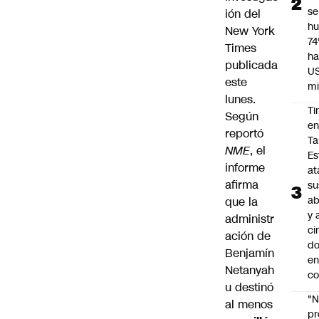
se
ión del
h
New York
7
Times
ha
publicada
U
este
mi
lunes.
Ti
Según
e
reportó
Ta
NME
, el
Es
informe
at
afirma
su
ab
que la
y 
administr
ci
ación de
do
Benjamín
en
Netanyah
co
u destinó
"N
al menos
p