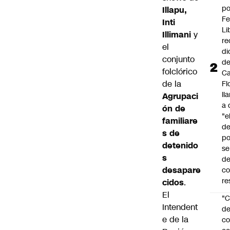
po
Illapu,
Fe
Inti
Li
Illimani
y
re
el
di
conjunto
d
folclórico
Ca
de la
Fl
ll
Agrupaci
a 
ón de
"e
familiare
d
s de
po
detenido
se
s
de
desapare
c
re
cidos
.
El
"C
Intendent
d
e de la
co