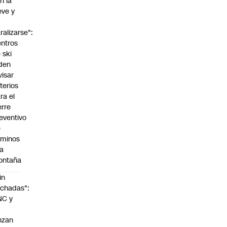
n la
eve y
o
ralizarse":
ntros
 ski
den
visar
iterios
ra el
erre
eventivo
e
aminos
la
ontaña
in
chadas":
NC y
nzan