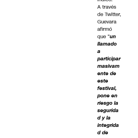
A través
de Twitter,
Guevara
afirmó
que “
un
llamado
a
participar
masivam
ente de
este
festival,
pone en
riesgo la
segurida
d y la
integrida
d de