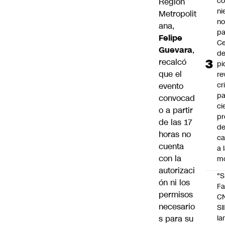
co
Región
ni
Metropolit
n
ana,
pa
Felipe
Ce
Guevara
,
de
recalcó
pi
que el
re
cr
evento
pa
convocad
ci
o a partir
pr
de las 17
d
horas no
c
cuenta
a 
con la
m
autorizaci
"S
ón ni los
Fa
permisos
C
necesario
SII
s para su
la