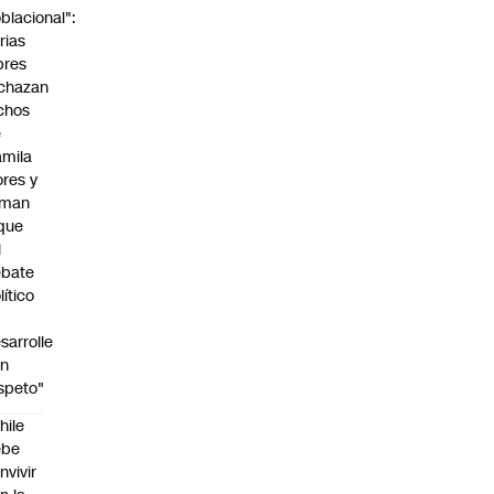
blacional":
rias
bres
chazan
chos
e
mila
ores y
aman
que
l
ebate
lítico
sarrolle
on
speto"
hile
ebe
nvivir