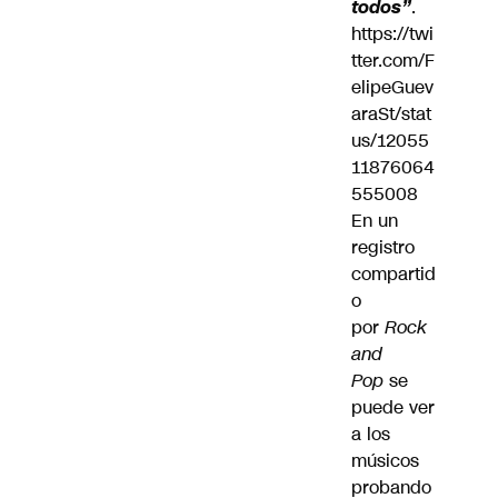
todos”
.
https://twi
tter.com/F
elipeGuev
araSt/stat
us/12055
11876064
555008
En un
registro
compartid
o
por
Rock
and
Pop
se
puede ver
a los
músicos
probando