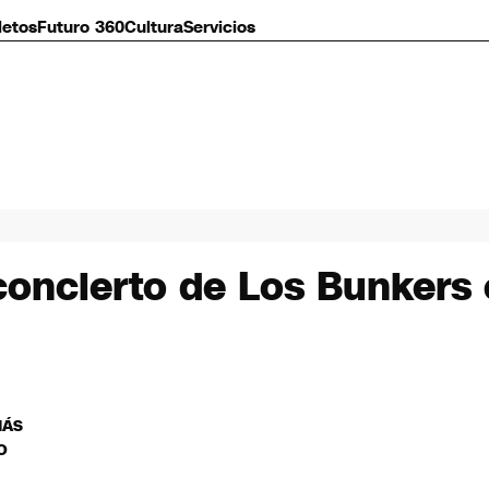
letos
Futuro 360
Cultura
Servicios
oncierto de Los Bunkers e
MÁS
O