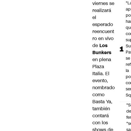
viernes se
"L
ap
realizará
po
el
ha
esperado
qu
reencuent
co
ro en vivo
su
de
Los
Su
Bunkers
Pa
se
en plena
re
Plaza
la
Italia. El
po
evento,
co
nombrado
se
como
Sq
Basta Ya,
"S
también
d
contará
fe
con los
"s
shows de
sa