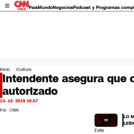
País
Mundo
Negocios
Podcast y Programas comp
País
Mundo
Inicio
Cultura
Negocios
Intendente asegura que c
Deportes
autorizado
Programas completos
Cultura
Servicios
13- 12- 2019 16:57
Bits
Por
CNN
CNN Data
LO 
CNN tiempo
LEÍD
Futuro 360
Este
Opinión