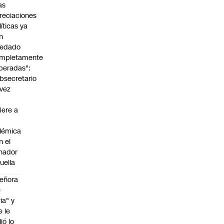
as
reciaciones
líticas ya
n
edado
mpletamente
peradas":
bsecretario
vez
fiere a
lémica
n el
nador
uella
eñora
e
ria" y
e le
lió lo