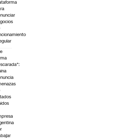
ataforma
ra
nunciar
gocios
e
ncionamiento
regular
De
rma
scarada":
ina
nuncia
menazas
e
tados
idos
mpresa
gentina
r
abajar