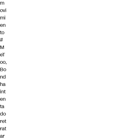
m
ovi
mi
en
to
#
M
eT
oo,
Bo
nd
ha
int
en
ta
do
ret
rat
ar