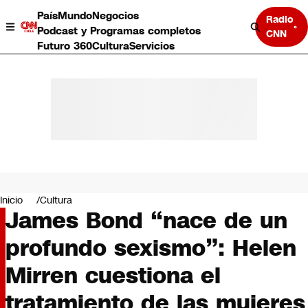
País
Mundo
Negocios
Radio
Podcast y Programas completos
CNN
Futuro 360
Cultura
Servicios
País
Mundo
Negocios
Inicio
Cultura
James Bond “nace de un
Deportes
Programas completos
profundo sexismo”: Helen
Cultura
Servicios
Mirren cuestiona el
Bits
CNN Data
tratamiento de las mujeres
CNN tiempo