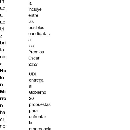
m
la
ad
incluye
a
entre
ac
las
posibles
tri
candidatas
z
a
bri
los
tá
Premios
nic
Oscar
a
2027
He
UDI
le
entrega
n
al
Mi
Gobierno
rre
20
propuestas
n
para
ha
enfrentar
cri
la
tic
emergencia