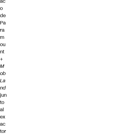
ac
o
de
Pa
ra
m
ou
nt
+
M
ob
La
nd
jun
to
al
ex
ac
tor