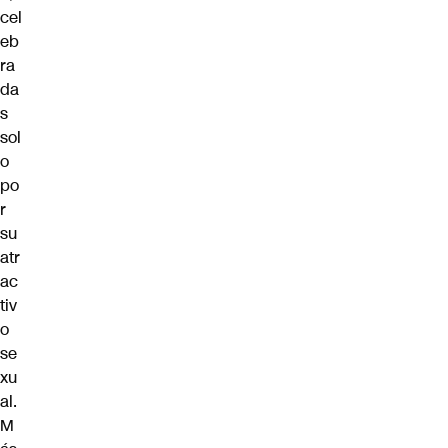
cel
eb
ra
da
s
sol
o
po
r
su
atr
ac
tiv
o
se
xu
al.
M