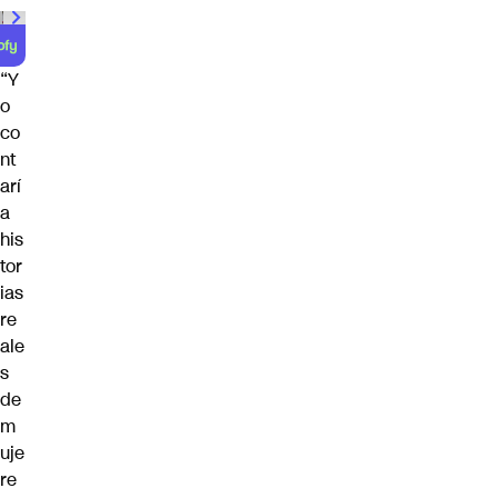
“Y
o
co
nt
arí
a
his
tor
ias
re
ale
s
de
m
uje
re