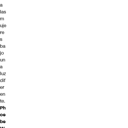
a
las
m
uje
re
s
ba
jo
un
a
luz
dif
er
en
te.
Ph
oe
be