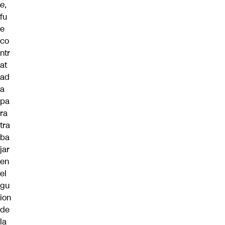
e
,
fu
e
co
ntr
at
ad
a
pa
ra
tra
ba
jar
en
el
gu
ion
de
la