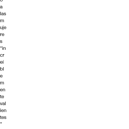
a
las
m
uje
re
s
“in
cr
eí
bl
e
m
en
te
val
ien
tes
”