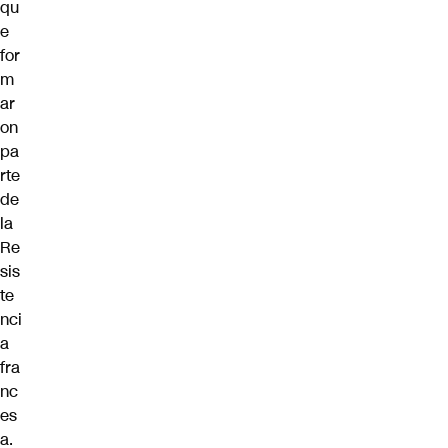
qu
e
for
m
ar
on
pa
rte
de
la
Re
sis
te
nci
a
fra
nc
es
a.