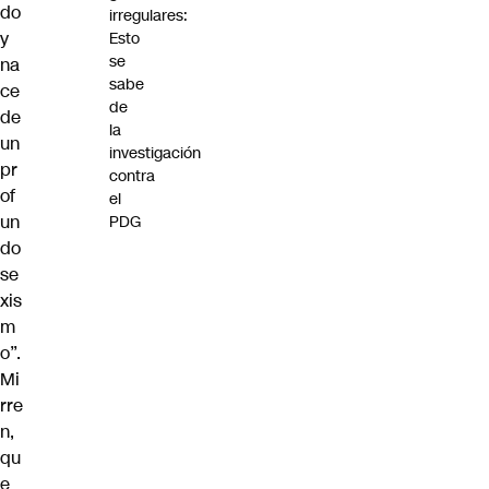
do
irregulares:
y
Esto
se
na
sabe
ce
de
de
la
un
investigación
pr
contra
of
el
un
PDG
do
se
xis
m
o”.
Mi
rre
n,
qu
e