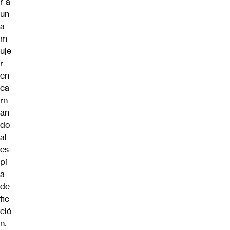
r a
un
a
m
uje
r
en
ca
rn
an
do
al
es
pí
a
de
fic
ció
n.