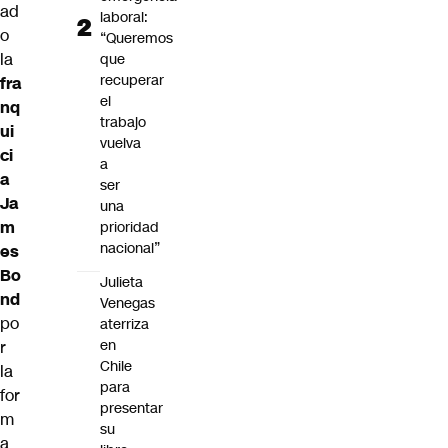
ad
laboral:
o
“Queremos
la
que
recuperar
fra
el
nq
trabajo
ui
vuelva
ci
a
a
ser
Ja
una
m
prioridad
nacional”
es
Bo
Julieta
nd
Venegas
po
aterriza
en
r
Chile
la
para
for
presentar
m
su
a