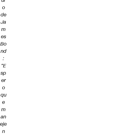
ur
o
de
Ja
m
es
Bo
nd
:
“E
sp
er
o
qu
e
m
an
eje
n