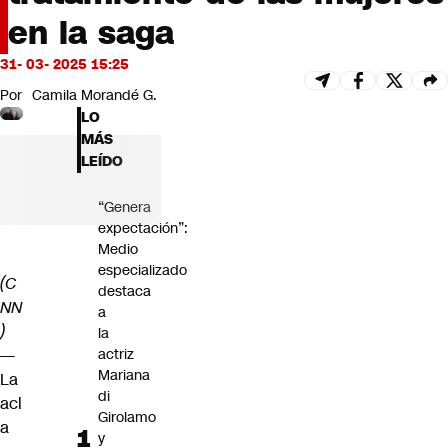
Futuro 360
en la saga
Opinión
31- 03- 2025 15:25
Por
Camila Morandé G.
LO
MÁS
LEÍDO
“Genera
expectación”:
Medio
especializado
(C
destaca
NN
a
)
la
—
actriz
Mariana
La
di
acl
Girolamo
a
y