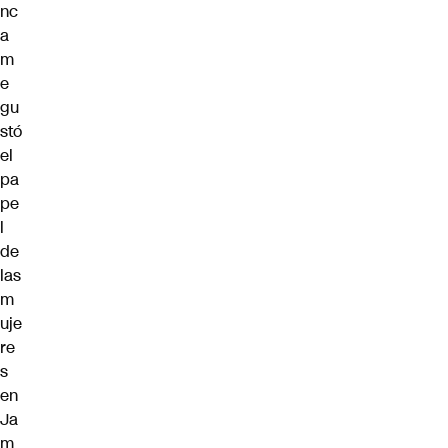
nc
a
m
e
gu
stó
el
pa
pe
l
de
las
m
uje
re
s
en
Ja
m