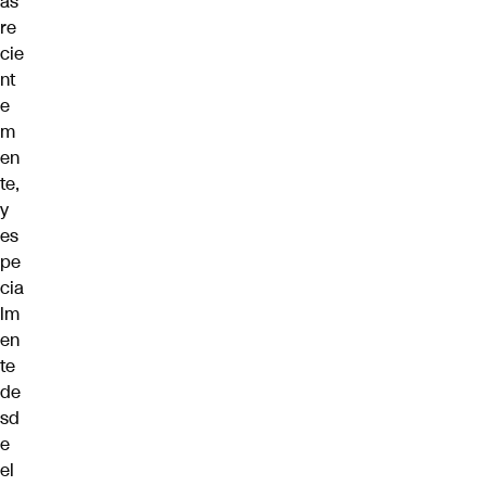
ás
re
cie
nt
e
m
en
te,
y
es
pe
cia
lm
en
te
de
sd
e
el