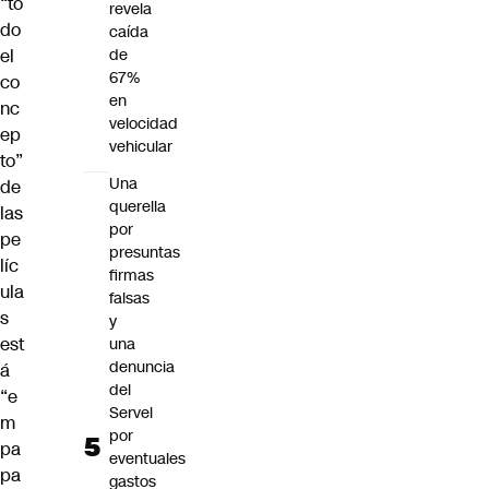
“to
revela
do
caída
el
de
67%
co
en
nc
velocidad
ep
vehicular
to”
Una
de
querella
las
por
pe
presuntas
líc
firmas
ula
falsas
s
y
est
una
denuncia
á
del
“e
Servel
m
por
pa
eventuales
pa
gastos