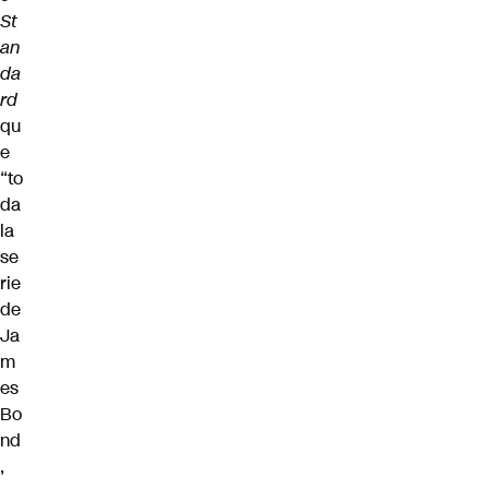
St
an
da
rd
qu
e
“to
da
la
se
rie
de
Ja
m
es
Bo
nd
,