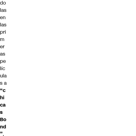
do
las
en
las
pri
m
er
as
pe
líc
ula
s a
“c
hi
ca
s
Bo
nd
”
,