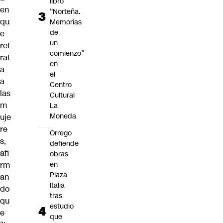
libro
en
“Norteña.
qu
Memorias
de
e
un
ret
comienzo”
rat
en
a
el
a
Centro
las
Cultural
m
La
Moneda
uje
re
Orrego
s,
defiende
afi
obras
rm
en
Plaza
an
Italia
do
tras
qu
estudio
e
que