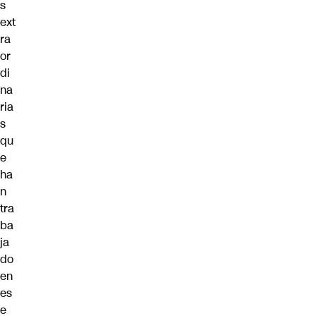
s
ext
ra
or
di
na
ria
s
qu
e
ha
n
tra
ba
ja
do
en
es
e