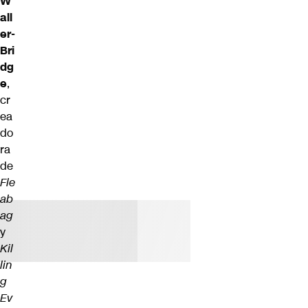
W
all
er-
Bri
dg
e
,
cr
ea
do
ra
de
Fle
ab
ag
y
Kil
lin
g
Ev