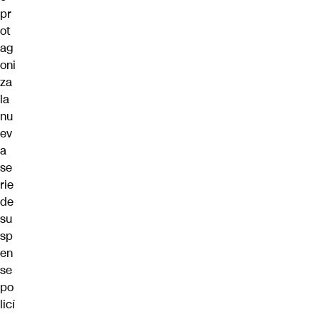
pr
ot
ag
oni
za
la
nu
ev
a
se
rie
de
su
sp
en
se
po
licí