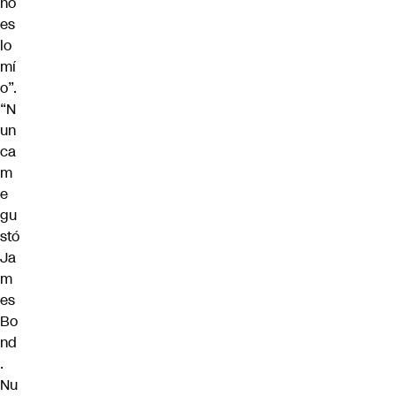
no
es
lo
mí
o”.
“N
un
ca
m
e
gu
stó
Ja
m
es
Bo
nd
.
Nu