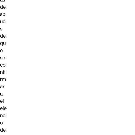
de
sp
ué
s
de
qu
e
se
co
nfi
rm
ar
a
el
ele
nc
o
de