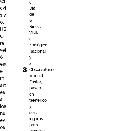
tel
el
evi
Día
de
siv
la
o,
Niñez:
HB
Visita
O
al
re
Zoológico
vel
Nacional
ó
y
al
est
Observatorio
e
Manuel
m
Foster,
art
paseo
es
en
a
teleférico
los
y
seis
nu
lugares
ev
para
os