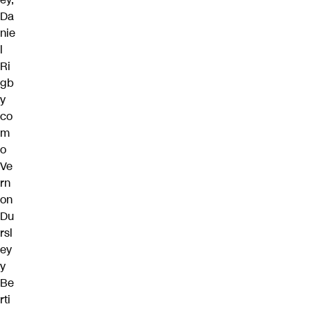
Da
nie
l
Ri
gb
y
co
m
o
Ve
rn
on
Du
rsl
ey
y
Be
rti