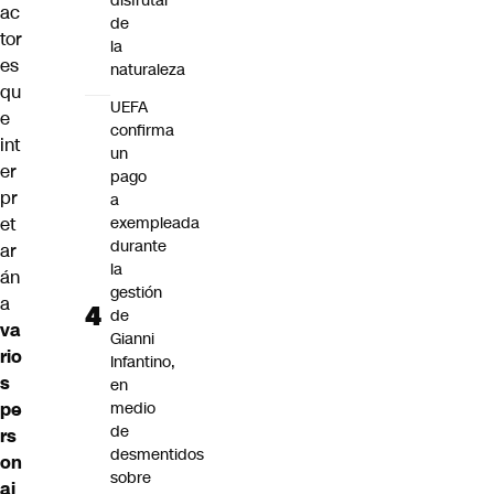
disfrutar
ac
de
tor
la
es
naturaleza
qu
UEFA
e
confirma
int
un
er
pago
pr
a
et
exempleada
durante
ar
la
án
gestión
a
de
va
Gianni
rio
Infantino,
s
en
pe
medio
de
rs
desmentidos
on
sobre
aj