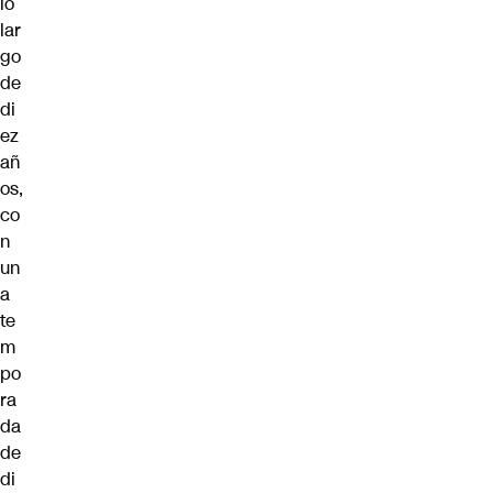
lo
lar
go
de
di
ez
añ
os,
co
n
un
a
te
m
po
ra
da
de
di