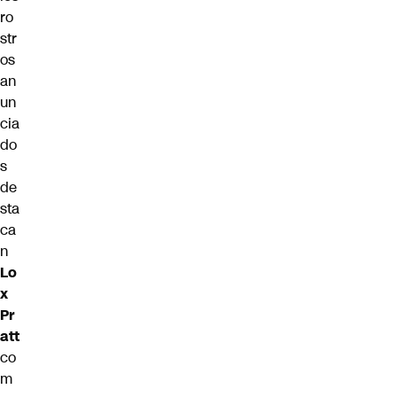
ro
str
os
an
un
cia
do
s
de
sta
ca
n
Lo
x
Pr
att
co
m