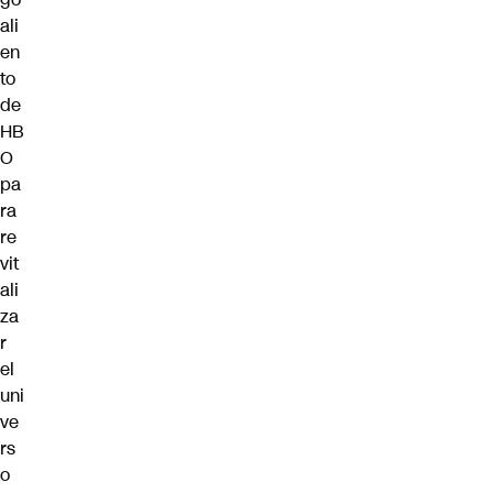
ali
en
to
de
HB
O
pa
ra
re
vit
ali
za
r
el
uni
ve
rs
o