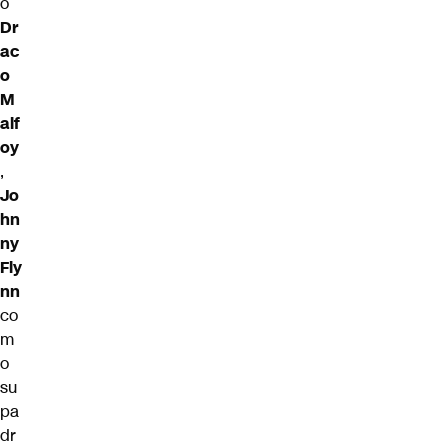
o
Dr
ac
o
M
alf
oy
,
Jo
hn
ny
Fly
nn
co
m
o
su
pa
dr