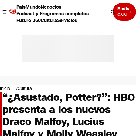
País
Mundo
Negocios
Radio
Podcast y Programas completos
CNN
Futuro 360
Cultura
Servicios
País
Mundo
Negocios
Inicio
Cultura
“¿Asustado, Potter?”: HBO
Deportes
Programas completos
presenta a los nuevos
Cultura
Servicios
Draco Malfoy, Lucius
Bits
CNN Data
Malfoy y Molly Weasley
CNN tiempo