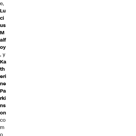
e,
Lu
ci
us
M
alf
oy
, y
Ka
th
eri
ne
Pa
rki
ns
on
co
m
o