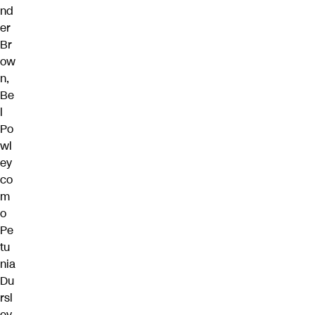
nd
er
Br
ow
n,
Be
l
Po
wl
ey
co
m
o
Pe
tu
nia
Du
rsl
ey,