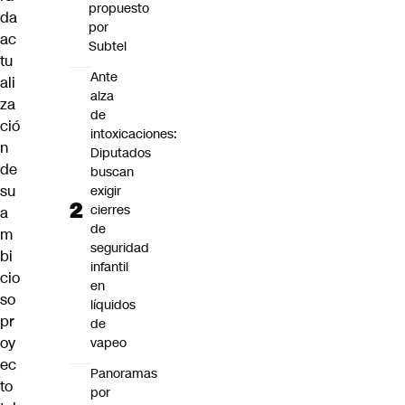
propuesto
da
por
ac
Subtel
tu
Ante
ali
alza
za
de
ció
intoxicaciones:
n
Diputados
de
buscan
su
exigir
cierres
a
de
m
seguridad
bi
infantil
cio
en
so
líquidos
pr
de
oy
vapeo
ec
Panoramas
to
por