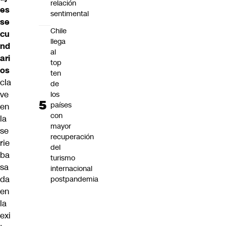
relación
es
sentimental
se
Chile
cu
llega
nd
al
ari
top
os
ten
cla
de
ve
los
países
en
con
la
mayor
se
recuperación
rie
del
ba
turismo
sa
internacional
da
postpandemia
en
la
exi