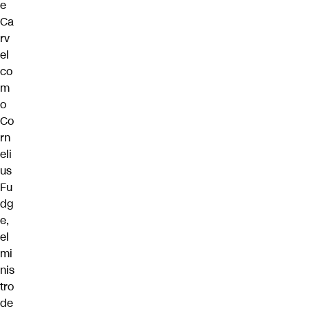
e
Ca
rv
el
co
m
o
Co
rn
eli
us
Fu
dg
e,
el
mi
nis
tro
de