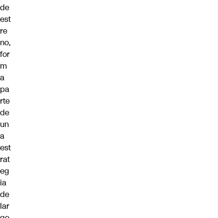
de
est
re
no,
for
m
a
pa
rte
de
un
a
est
rat
eg
ia
de
lar
go