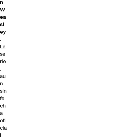
n
W
ea
sl
ey
.
La
se
rie
,
au
n
sin
fe
ch
a
ofi
cia
l