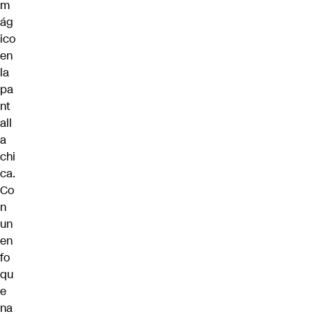
m
ág
ico
en
la
pa
nt
all
a
chi
ca.
Co
n
un
en
fo
qu
e
na