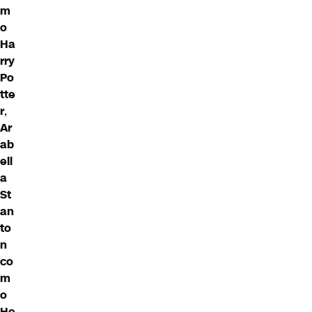
m
o
Ha
rry
Po
tte
r
,
Ar
ab
ell
a
St
an
to
n
co
m
o
He