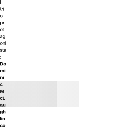
l
trí
o
pr
ot
ag
oni
sta
:
Do
mi
ni
c
M
cL
au
gh
lin
co