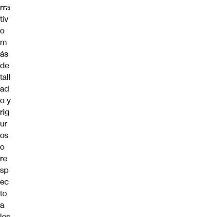
rra
tiv
o
m
ás
de
tall
ad
o y
rig
ur
os
o
re
sp
ec
to
a
los