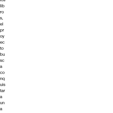
lib
ro
s,
el
pr
oy
ec
to
bu
sc
a
co
nq
uis
tar
a
un
a