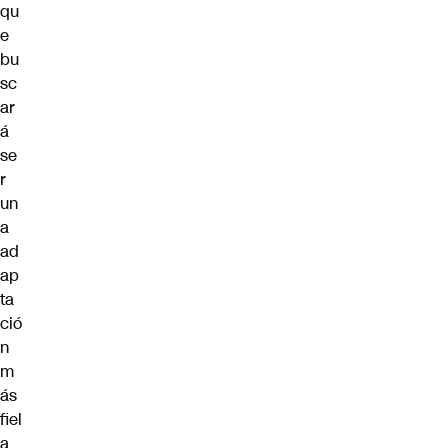
qu
e
bu
sc
ar
á
se
r
un
a
ad
ap
ta
ció
n
m
ás
fiel
a