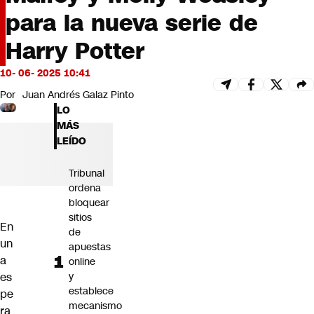
Futuro 360
para la nueva serie de
Opinión
Harry Potter
10- 06- 2025 10:41
Por
Juan Andrés Galaz Pinto
LO
MÁS
LEÍDO
Tribunal
ordena
bloquear
sitios
En
de
un
apuestas
a
online
es
y
establece
pe
mecanismo
ra