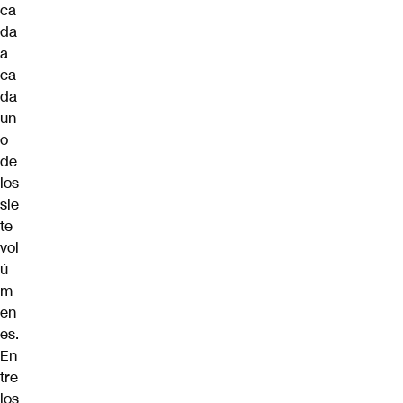
ca
da
a
ca
da
un
o
de
los
sie
te
vol
ú
m
en
es.
En
tre
los