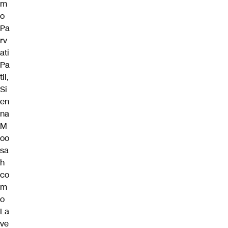
m
o
Pa
rv
ati
Pa
til,
Si
en
na
M
oo
sa
h
co
m
o
La
ve