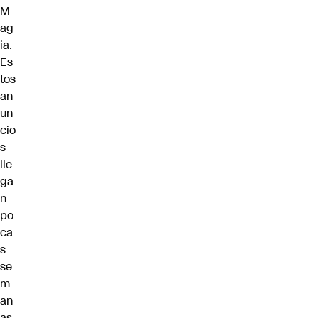
M
ag
ia.
Es
tos
an
un
cio
s
lle
ga
n
po
ca
s
se
m
an
as