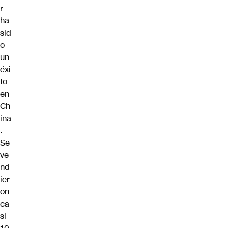
r
ha
sid
o
un
éxi
to
en
Ch
ina
.
Se
ve
nd
ier
on
ca
si