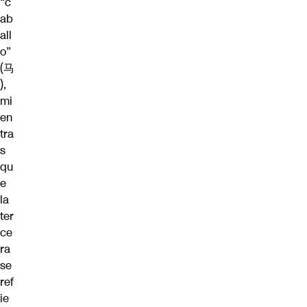
“c
ab
all
o”
(马
),
mi
en
tra
s
qu
e
la
ter
ce
ra
se
ref
ie