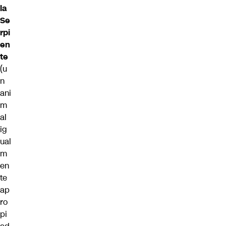
la
Se
rpi
en
te
(u
n
ani
m
al
ig
ual
m
en
te
ap
ro
pi