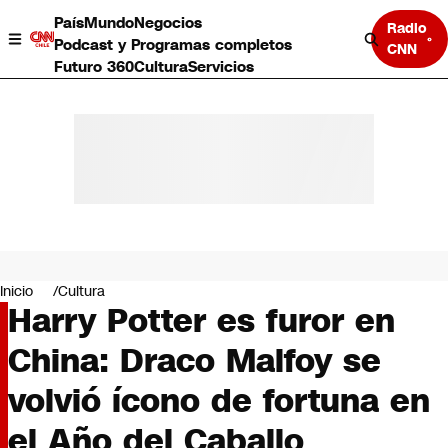
País
Mundo
Negocios
Radio
Podcast y Programas completos
CNN
Futuro 360
Cultura
Servicios
País
Mundo
Negocios
Inicio
Cultura
Harry Potter es furor en
Deportes
Programas completos
China: Draco Malfoy se
Cultura
Servicios
volvió ícono de fortuna en
Bits
CNN Data
el Año del Caballo
CNN tiempo