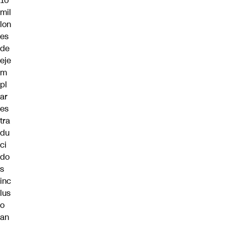
10
mil
lon
es
de
eje
m
pl
ar
es
tra
du
ci
do
s
inc
lus
o
an