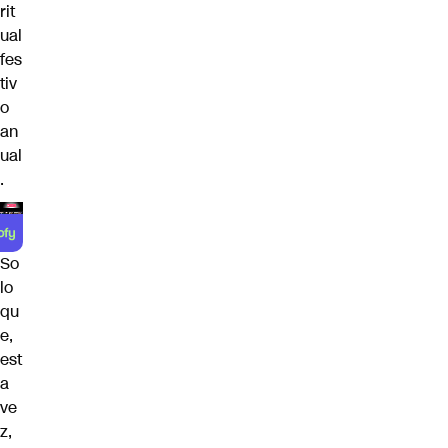
rit
ual
fes
tiv
o
an
ual
.
So
lo
qu
e,
est
a
ve
z,