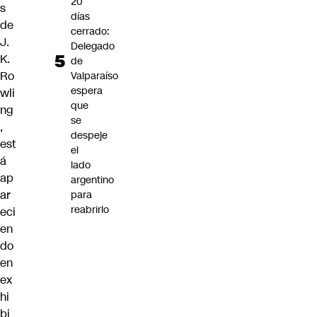
20
s
días
de
cerrado:
J.
Delegado
K.
de
Ro
Valparaíso
espera
wli
que
ng
se
,
despeje
est
el
á
lado
ap
argentino
ar
para
reabrirlo
eci
en
do
en
ex
hi
bi