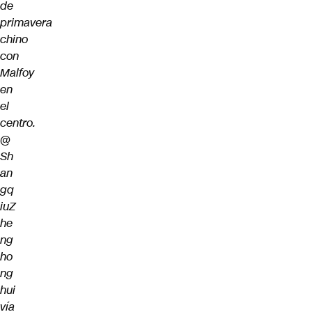
de
primavera
chino
con
Malfoy
en
el
centro.
@
Sh
an
gq
iuZ
he
ng
ho
ng
hui
vía