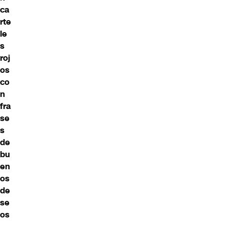
ca
rte
le
s
roj
os
co
n
fra
se
s
de
bu
en
os
de
se
os