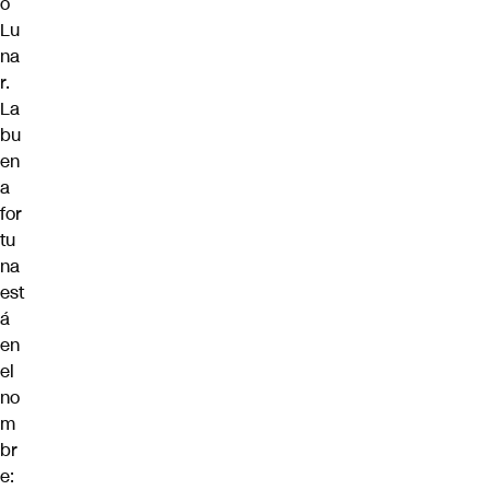
o
Lu
na
r.
La
bu
en
a
for
tu
na
est
á
en
el
no
m
br
e: