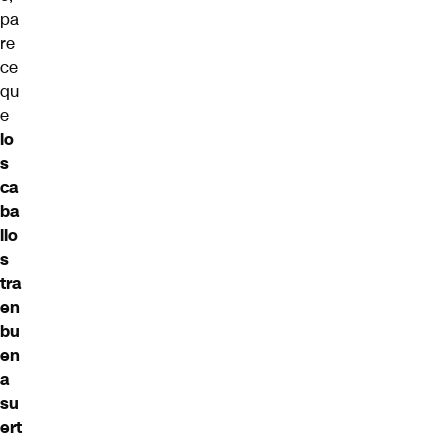
pa
re
ce
qu
e
lo
s
ca
ba
llo
s
tra
en
bu
en
a
su
ert