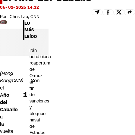
Futuro 360
06- 02- 2026 14:32
Opinión
Por
Chris Lau, CNN
LO
MÁS
LEÍDO
Irán
condiciona
reapertura
de
(Hong
Ormuz
Kong
CNN)
—
Con
al
el
fin
A
ño
de
sanciones
del
y
Caballo
bloqueo
a
naval
la
de
vuelta
Estados