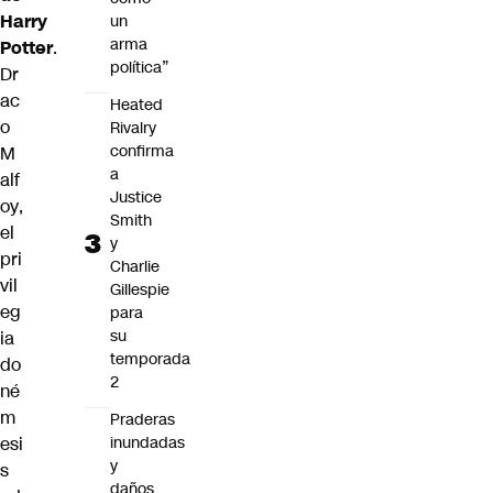
Harry
un
arma
Potter
.
política”
Dr
ac
Heated
o
Rivalry
confirma
M
a
alf
Justice
oy
,
Smith
el
y
pri
Charlie
vil
Gillespie
eg
para
su
ia
temporada
do
2
né
m
Praderas
esi
inundadas
y
s
daños