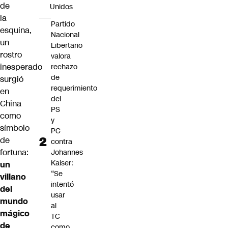
de
Unidos
la
Partido
esquina,
Nacional
un
Libertario
rostro
valora
inesperado
rechazo
de
surgió
requerimiento
en
del
China
PS
como
y
símbolo
PC
de
contra
fortuna:
Johannes
Kaiser:
un
“Se
villano
intentó
del
usar
mundo
al
mágico
TC
de
como