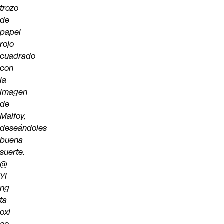
trozo
de
papel
rojo
cuadrado
con
la
imagen
de
Malfoy,
deseándoles
buena
suerte.
@
Yi
ng
ta
oxi