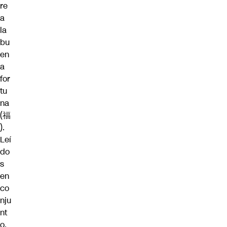
re
a
la
bu
en
a
for
tu
na
(福
).
Leí
do
s
en
co
nju
nt
o,