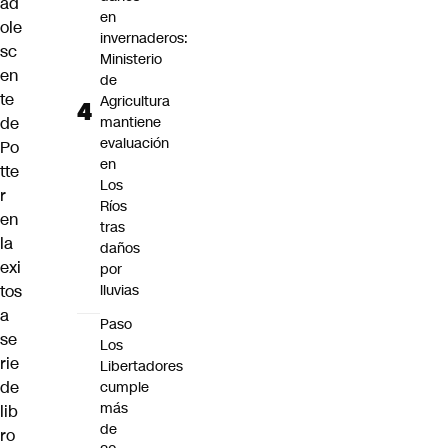
ad
en
ole
invernaderos:
sc
Ministerio
en
de
te
Agricultura
de
mantiene
evaluación
Po
en
tte
Los
r
Ríos
en
tras
la
daños
exi
por
tos
lluvias
a
Paso
se
Los
rie
Libertadores
de
cumple
más
lib
de
ro