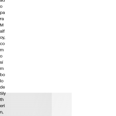
ad
o
pa
ra
M
alf
oy,
co
m
o
sí
m
bo
lo
de
Sly
th
eri
n,