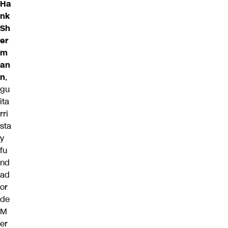
Ha
nk
Sh
er
m
an
n
,
gu
ita
rri
sta
y
fu
nd
ad
or
de
M
er