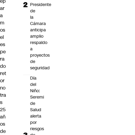
ep
Presidente
ar
de
a
la
m
Cámara
os
anticipa
amplio
el
respaldo
es
a
pe
proyectos
ra
de
do
seguridad
ret
Día
or
del
no
Niño:
tra
Seremi
s
de
25
Salud
alerta
añ
por
os
riesgos
de