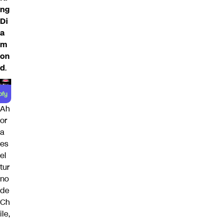
ng
Di
a
m
on
d
.
Ah
or
a
es
el
tur
no
de
Ch
ile,