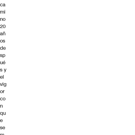
ca
mi
no
20
añ
os
de
sp
ué
s y
el
vig
or
co
n
qu
e
se
m