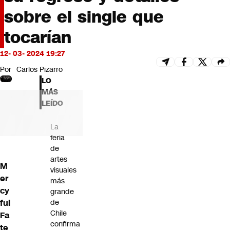
Futuro 360
sobre el single que
Opinión
tocarían
12- 03- 2024 19:27
Por
Carlos Pizarro
LO
MÁS
LEÍDO
La
feria
de
artes
M
visuales
er
más
cy
grande
ful
de
Chile
Fa
confirma
te