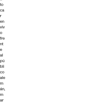
to
ca
r
en
viv
o
fre
nt
e
al
pú
bli
co
ale
m
án,
m
ar