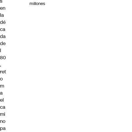
s
millones
en
la
dé
ca
da
de
l
80
,
ret
o
m
a
el
ca
mi
no
pa