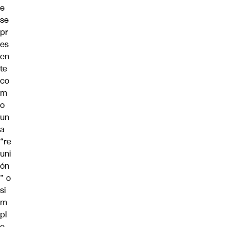
e
se
pr
es
en
te
co
m
o
un
a
“re
uni
ón
” o
si
m
pl
e