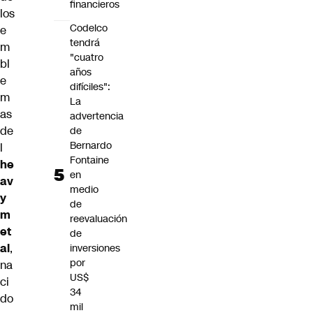
financieros
los
Codelco
e
tendrá
m
"cuatro
bl
años
e
difíciles":
m
La
as
advertencia
de
de
Bernardo
l
Fontaine
he
en
av
medio
y
de
m
reevaluación
et
de
al
,
inversiones
por
na
US$
ci
34
do
mil