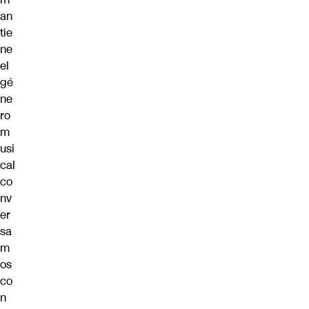
an
tie
ne
el
gé
ne
ro
m
usi
cal
co
nv
er
sa
m
os
co
n