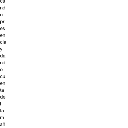
ca
nd
o
pr
es
en
cia
y
da
nd
o
cu
en
ta
de
l
ta
m
añ