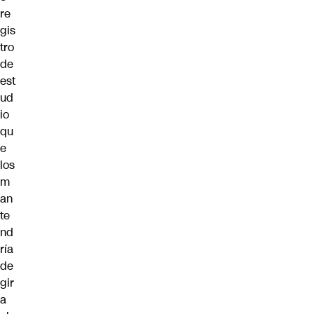
re
gis
tro
de
est
ud
io
qu
e
los
m
an
te
nd
ría
de
gir
a