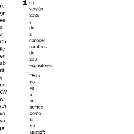
su
re
versión
gr
2026
es
y
a
da
a
a
conocer
Ch
nombres
ile
de
en
203
ab
expositores
ril
“Esto
y
no
en
va
CN
a
N
ser
Ch
sufrido
ile
como
lo
ya
de
pr
Quiroz”: