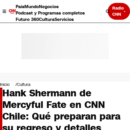
País
Mundo
Negocios
Radio
Podcast y Programas completos
CNN
Futuro 360
Cultura
Servicios
País
Mundo
Negocios
Inicio
Cultura
Hank Shermann de
Deportes
Programas completos
Mercyful Fate en CNN
Cultura
Servicios
Chile: Qué preparan para
Bits
CNN Data
su regreso y detalles
CNN tiempo