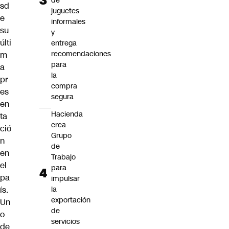
de
sd
juguetes
e
informales
su
y
últi
entrega
recomendaciones
m
para
a
la
pr
compra
es
segura
en
Hacienda
ta
crea
ció
Grupo
n
de
en
Trabajo
el
para
pa
impulsar
ís.
la
exportación
Un
de
o
servicios
de