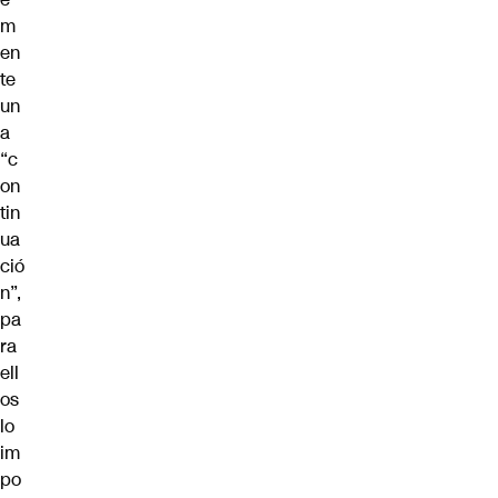
m
en
te
un
a
“c
on
tin
ua
ció
n”,
pa
ra
ell
os
lo
im
po