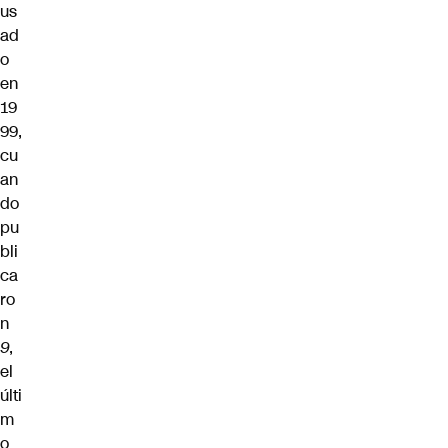
us
ad
o
en
19
99,
cu
an
do
pu
bli
ca
ro
n
9
,
el
últi
m
o