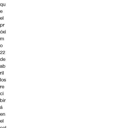
qu
e
el
pr
óxi
m
o
22
de
ab
ril
los
re
ci
bir
á
en
el
col