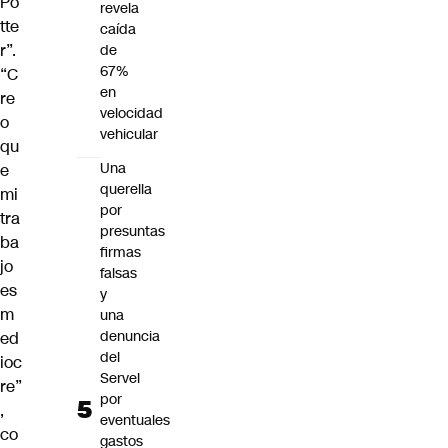
Po
revela
tte
caída
r”.
de
67%
“C
en
re
velocidad
o
vehicular
qu
Una
e
querella
mi
por
tra
presuntas
ba
firmas
jo
falsas
es
y
m
una
denuncia
ed
del
ioc
Servel
re”
por
,
eventuales
co
gastos