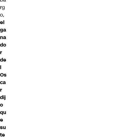
rg
o,
el
ga
na
do
r
de
l
Os
ca
r
dij
o
qu
e
su
te