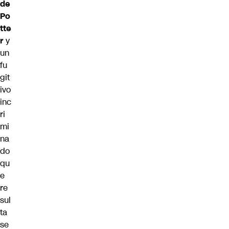
de
Po
tte
r
y
un
fu
git
ivo
inc
ri
mi
na
do
qu
e
re
sul
ta
se