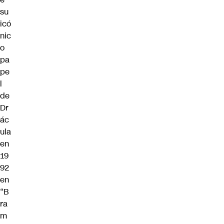
su
icó
nic
o
pa
pe
l
de
Dr
ác
ula
en
19
92
en
“B
ra
m