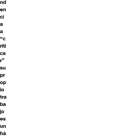
nd
en
ci
a
a
“c
riti
ca
r”
su
pr
op
io
tra
ba
jo
es
un
há