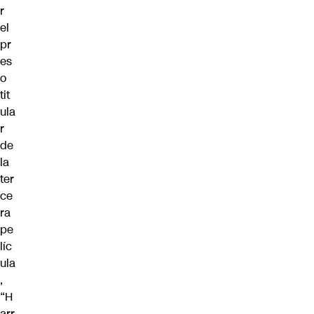
r
el
pr
es
o
tit
ula
r
de
la
ter
ce
ra
pe
líc
ula
,
“H
arr