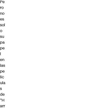
Pe
ro
no
es
sol
o
su
pa
pe
l
en
las
pe
líc
ula
s
de
“H
arr