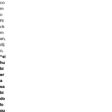
co
m
o
Ri
ck
m
an,
dij
o,
“si
hu
bi
er
a
sa
bi
do
lo
qu