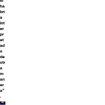
lo
ha
brí
a
int
er
pr
et
ad
o
de
otr
a
m
an
er
a”
.