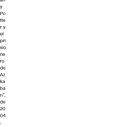
y
Po
tte
r y
el
pri
sio
ne
ro
de
Az
ka
ba
n”,
de
20
04
.