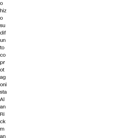
o
hiz
o
su
dif
un
to
co
pr
ot
ag
oni
sta
Al
an
Ri
ck
m
an