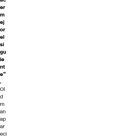
er
m
ej
or
el
si
gu
ie
nt
e”
.
Ol
d
m
an
ap
ar
eci