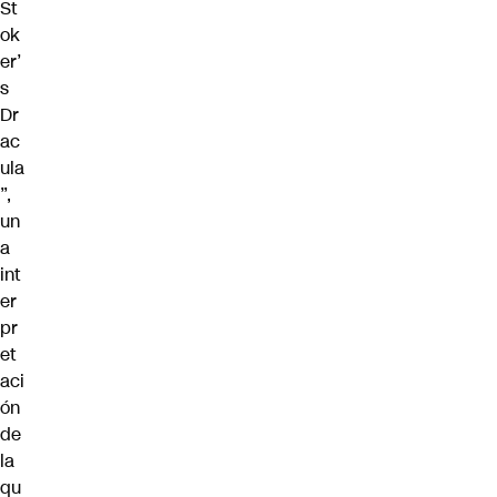
St
ok
er’
s
Dr
ac
ula
”,
un
a
int
er
pr
et
aci
ón
de
la
qu