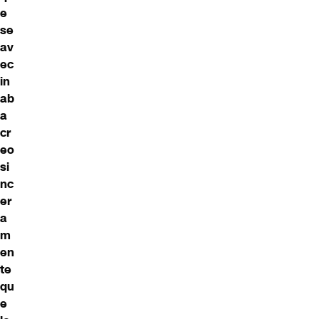
e
se
av
ec
in
ab
a
cr
eo
si
nc
er
a
m
en
te
qu
e