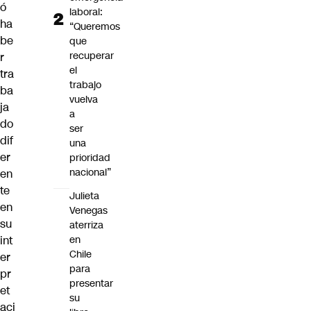
ó
laboral:
ha
“Queremos
be
que
recuperar
r
el
tra
trabajo
ba
vuelva
ja
a
do
ser
dif
una
er
prioridad
nacional”
en
te
Julieta
en
Venegas
su
aterriza
int
en
Chile
er
para
pr
presentar
et
su
aci