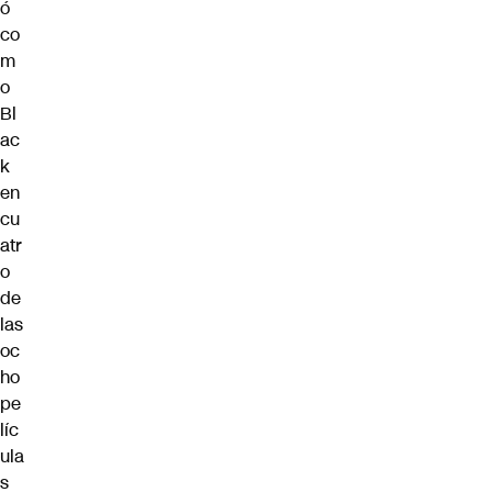
ó
co
m
o
Bl
ac
k
en
cu
atr
o
de
las
oc
ho
pe
líc
ula
s