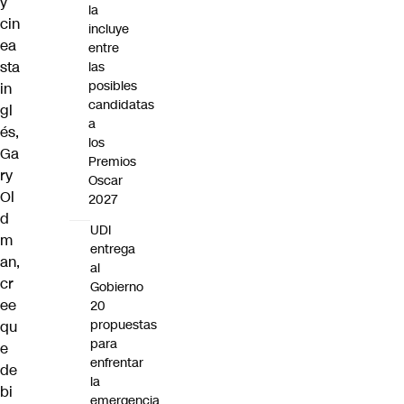
y
la
cin
incluye
ea
entre
sta
las
posibles
in
candidatas
gl
a
és,
los
Ga
Premios
ry
Oscar
Ol
2027
d
UDI
m
entrega
an
,
al
cr
Gobierno
ee
20
propuestas
qu
para
e
enfrentar
de
la
bi
emergencia