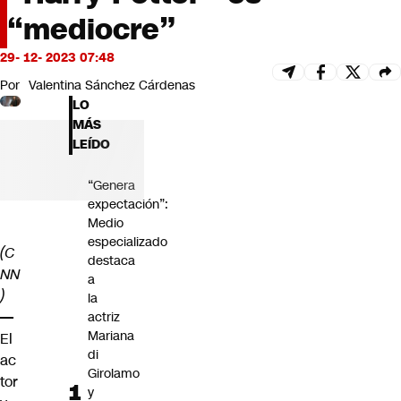
Futuro 360
“mediocre”
Opinión
29- 12- 2023 07:48
Por
Valentina Sánchez Cárdenas
LO
MÁS
LEÍDO
“Genera
expectación”:
Medio
especializado
(C
destaca
NN
a
)
la
—
actriz
Mariana
El
di
ac
Girolamo
tor
y