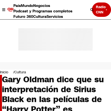
País
Mundo
Negocios
Radio
Podcast y Programas completos
CNN
Futuro 360
Cultura
Servicios
País
Mundo
Negocios
Inicio
Cultura
Gary Oldman dice que su
Deportes
Programas completos
interpretación de Sirius
Cultura
Servicios
Black en las películas de
Bits
CNN Data
“Harry Potter” es
CNN tiempo