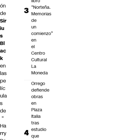
libro
ón
“Norteña.
de
Memorias
Sir
de
un
iu
comienzo”
s
en
Bl
el
ac
Centro
k
Cultural
en
La
las
Moneda
pe
Orrego
líc
defiende
ula
obras
s
en
Plaza
de
Italia
“
tras
Ha
estudio
rry
que