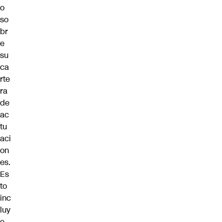
o
so
br
e
su
ca
rte
ra
de
ac
tu
aci
on
es.
Es
to
inc
luy
e