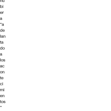
hu
bi
er
a
“a
de
lan
ta
do
a
los
ac
on
te
ci
mi
en
tos
”