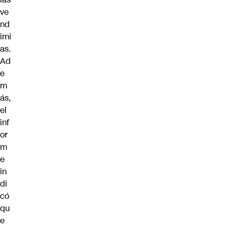
ve
nd
imi
as.
Ad
e
m
ás,
el
inf
or
m
e
in
di
có
qu
e