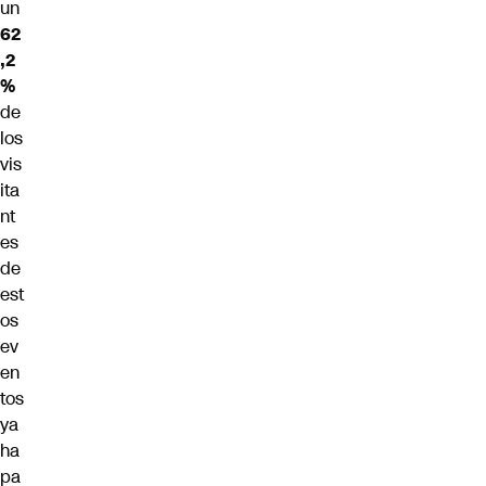
un
62
,2
%
de
los
vis
ita
nt
es
de
est
os
ev
en
tos
ya
ha
pa