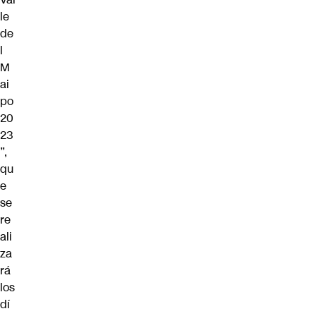
le
de
l
M
ai
po
20
23
”,
qu
e
se
re
ali
za
rá
los
dí