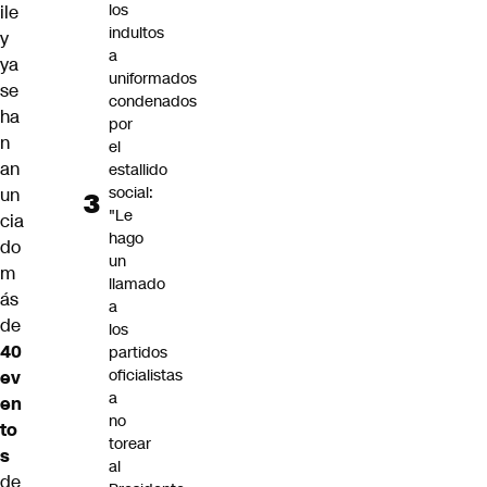
los
ile
indultos
y
a
ya
uniformados
se
condenados
ha
por
n
el
an
estallido
social:
un
"Le
cia
hago
do
un
m
llamado
ás
a
de
los
40
partidos
oficialistas
ev
a
en
no
to
torear
s
al
de