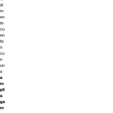
al
m
en
te
cu
en
ta
n
co
n
un
a
a
m
pli
a
ga
m