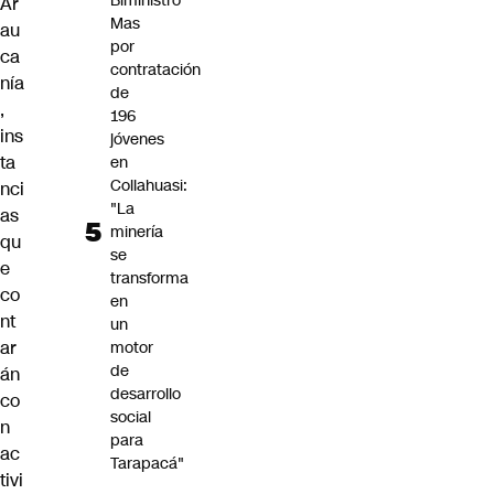
Biministro
Ar
Mas
au
por
ca
contratación
nía
de
,
196
ins
jóvenes
ta
en
Collahuasi:
nci
"La
as
minería
qu
se
e
transforma
co
en
nt
un
ar
motor
de
án
desarrollo
co
social
n
para
ac
Tarapacá"
tivi