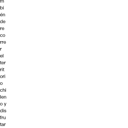
m
bi
én
de
re
co
rre
r
el
ter
rit
ori
o
chi
len
o y
dis
fru
tar