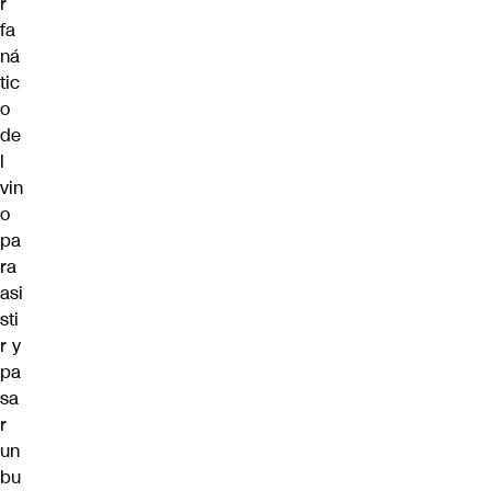
r
fa
ná
tic
o
de
l
vin
o
pa
ra
asi
sti
r y
pa
sa
r
un
bu