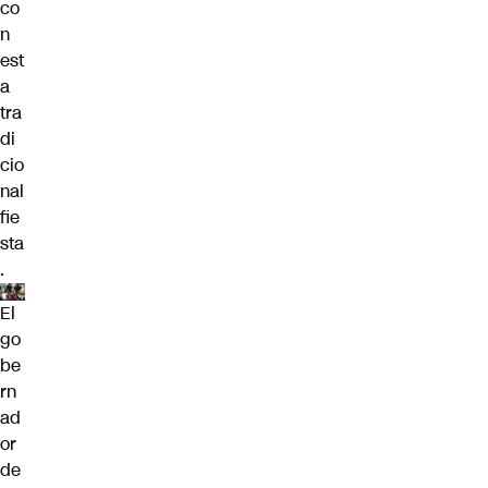
co
n
est
a
tra
di
cio
nal
fie
sta
.
El
go
be
rn
ad
or
de