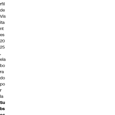
rfil
de
Vis
ita
nt
es
20
25
,
ela
bo
ra
do
po
r
la
Su
bs
ec