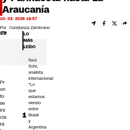
Futuro 360
Araucanía
Opinión
10- 02- 2026 18:57
Por
Constanza Zambrano
LO
MÁS
LEÍDO
Raúl
Sohr,
analista
internacional:
Pr
"Lo
on
que
to
estamos
se
viendo
entre
ini
Brasil
cia
y
rá
Argentina