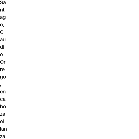
Sa
nti
ag
o,
Cl
au
di
o
Or
re
go
,
en
ca
be
za
el
lan
za