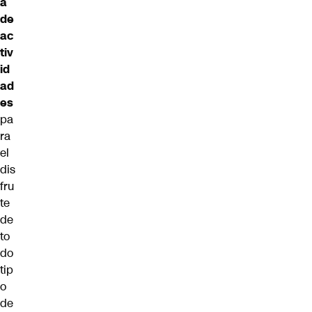
a
de
ac
tiv
id
ad
es
pa
ra
el
dis
fru
te
de
to
do
tip
o
de