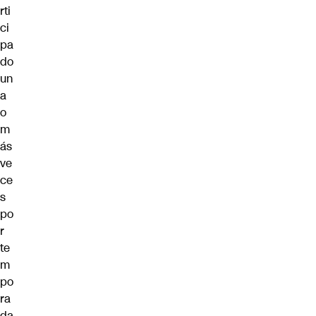
rti
ci
pa
do
un
a
o
m
ás
ve
ce
s
po
r
te
m
po
ra
da