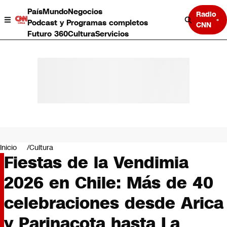
País
Mundo
Negocios
Radio
Podcast y Programas completos
CNN
Futuro 360
Cultura
Servicios
País
Mundo
Negocios
Inicio
Cultura
Fiestas de la Vendimia
Deportes
Programas completos
2026 en Chile: Más de 40
Cultura
Servicios
celebraciones desde Arica
Bits
CNN Data
y Parinacota hasta La
CNN tiempo