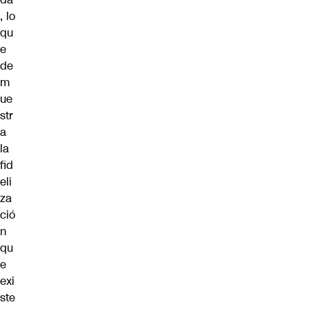
, lo
qu
e
de
m
ue
str
a
la
fid
eli
za
ció
n
qu
e
exi
ste