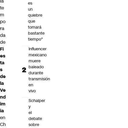
la
es
te
un
m
quiebre
po
que
tomará
ra
bastante
da
tiempo"
de
Fi
Influencer
mexicano
es
muere
ta
baleado
s
durante
de
transmisión
la
en
Ve
vivo
nd
Schalper
im
y
ia
el
en
debate
Ch
sobre