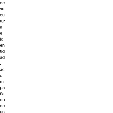
de
su
cul
tur
a
e
id
en
tid
ad
,
ac
o
m
pa
ña
do
de
un