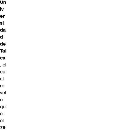
Un
iv
er
si
da
d
de
Tal
ca
, el
cu
al
re
vel
ó
qu
e
el
79