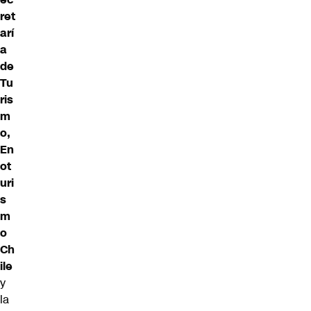
ret
arí
a
de
Tu
ris
m
o,
En
ot
uri
s
m
o
Ch
ile
y
la