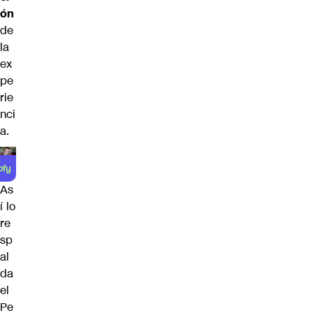
ón
de
la
ex
pe
rie
nci
a.
As
í lo
re
sp
al
da
el
Pe