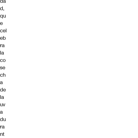
da
d,
qu
e
cel
eb
ra
la
co
se
ch
a
de
la
uv
a
du
ra
nt