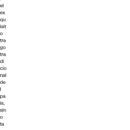
el
ex
qu
isit
o
tra
go
tra
di
cio
nal
de
l
pa
ís,
sin
o
ta