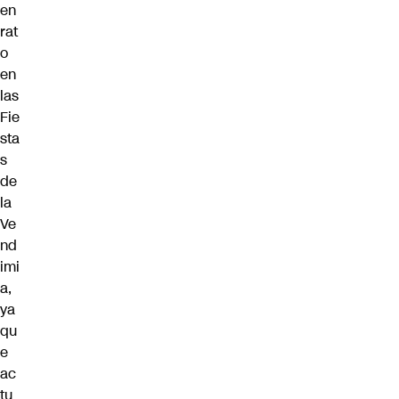
en
rat
o
en
las
Fie
sta
s
de
la
Ve
nd
imi
a,
ya
qu
e
ac
tu