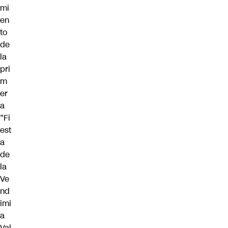
mi
en
to
de
la
pri
m
er
a
“Fi
est
a
de
la
Ve
nd
imi
a
Val