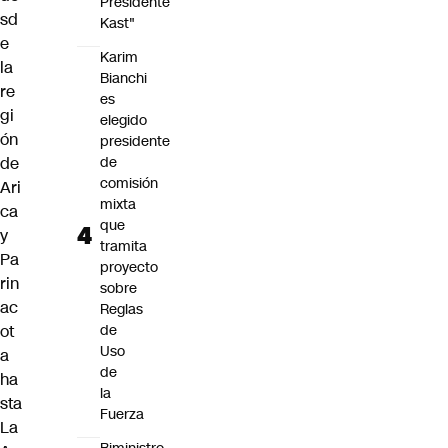
Presidente
sd
Kast"
e
Karim
la
Bianchi
re
es
gi
elegido
ón
presidente
de
de
comisión
Ari
mixta
ca
que
y
tramita
Pa
proyecto
rin
sobre
ac
Reglas
ot
de
Uso
a
de
ha
la
sta
Fuerza
La