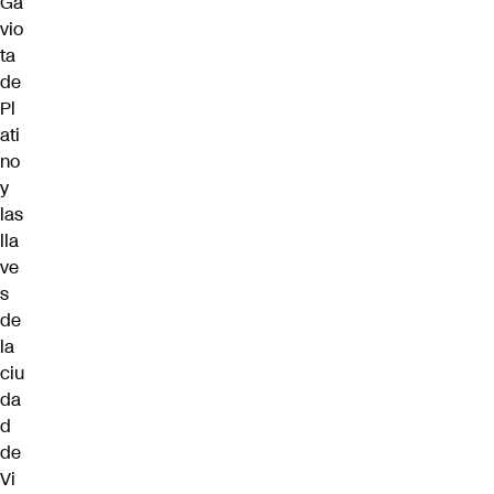
Ga
vio
ta
de
Pl
ati
no
y
las
lla
ve
s
de
la
ciu
da
d
de
Vi