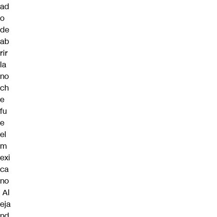
ad
o
de
ab
rir
la
no
ch
e
fu
e
el
m
exi
ca
no
Al
eja
nd