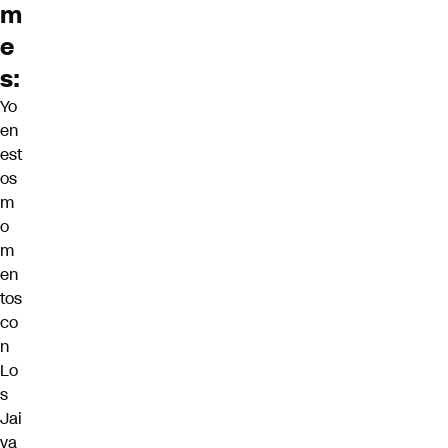
m
e
s:
Yo
en
est
os
m
o
m
en
tos
co
n
Lo
s
Jai
va