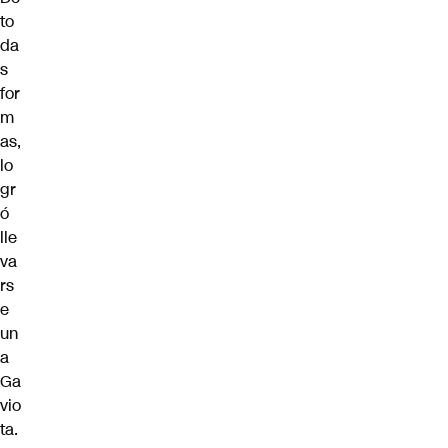
to
da
s
for
m
as,
lo
gr
ó
lle
va
rs
e
un
a
Ga
vio
ta.