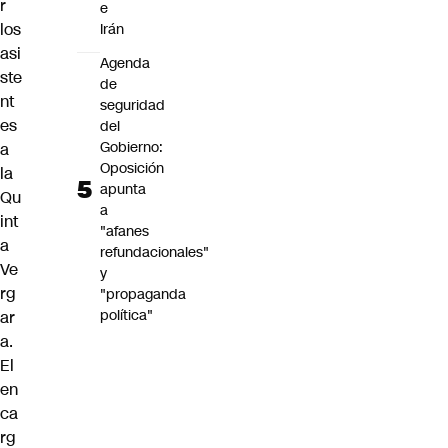
r
e
los
Irán
asi
Agenda
ste
de
nt
seguridad
es
del
Gobierno:
a
Oposición
la
apunta
Qu
a
int
"afanes
a
refundacionales"
Ve
y
rg
"propaganda
política"
ar
a.
El
en
ca
rg