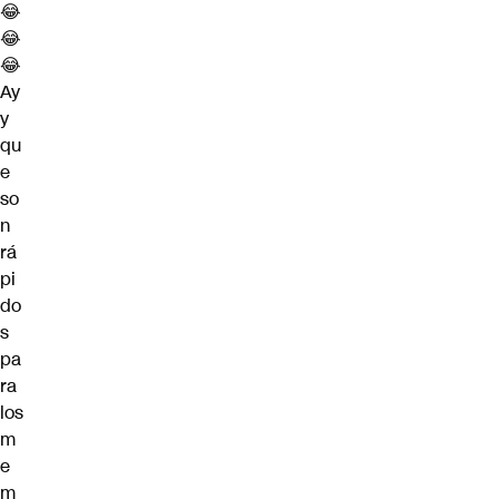
😂
😂
😂
Ay
y
qu
e
so
n
rá
pi
do
s
pa
ra
los
m
e
m