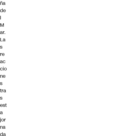
ña
de
l
M
ar
.
La
s
re
ac
cio
ne
s
tra
s
est
a
jor
na
da