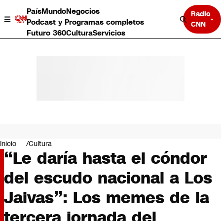
País
Mundo
Negocios
Radio
Podcast y Programas completos
CNN
Futuro 360
Cultura
Servicios
País
Mundo
Negocios
Inicio
Cultura
“Le daría hasta el cóndor
Deportes
Programas completos
del escudo nacional a Los
Cultura
Servicios
Jaivas”: Los memes de la
Bits
CNN Data
tercera jornada del
CNN tiempo