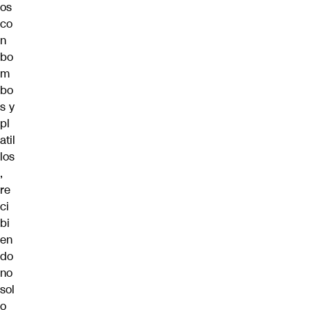
os
co
n
bo
m
bo
s y
pl
atil
los
,
re
ci
bi
en
do
no
sol
o