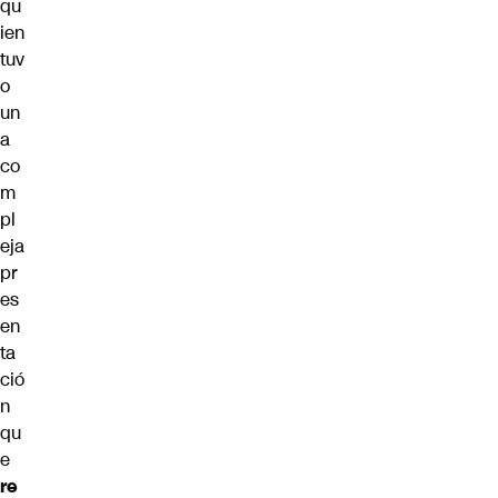
qu
ien
tuv
o
un
a
co
m
pl
eja
pr
es
en
ta
ció
n
qu
e
re