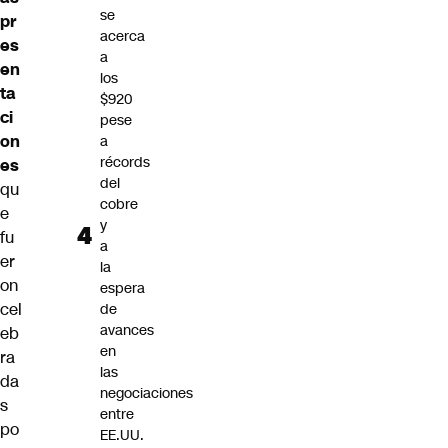
se
pr
acerca
es
a
en
los
ta
$920
ci
pese
on
a
récords
es
del
qu
cobre
e
y
fu
a
er
la
on
espera
cel
de
avances
eb
en
ra
las
da
negociaciones
s
entre
po
EE.UU.