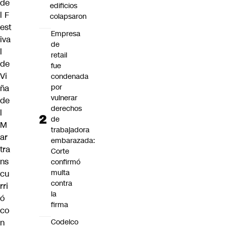
de
edificios
l
F
colapsaron
est
Empresa
iva
de
l
retail
de
fue
Vi
condenada
por
ña
vulnerar
de
derechos
l
de
M
trabajadora
ar
embarazada:
tra
Corte
ns
confirmó
multa
cu
contra
rri
la
ó
firma
co
Codelco
n