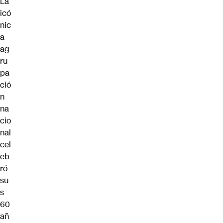
La
icó
nic
a
ag
ru
pa
ció
n
na
cio
nal
cel
eb
ró
su
s
60
añ