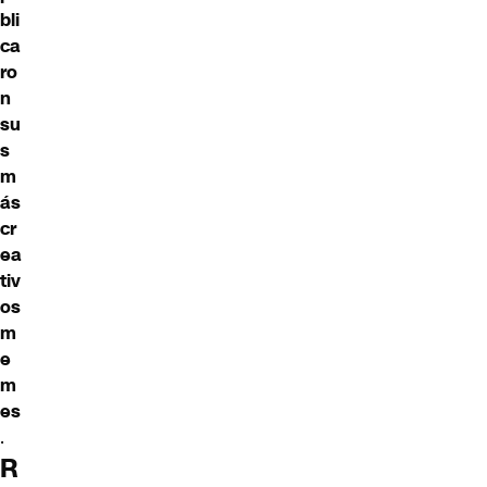
bli
ca
ro
n
su
s
m
ás
cr
ea
tiv
os
m
e
m
es
.
R