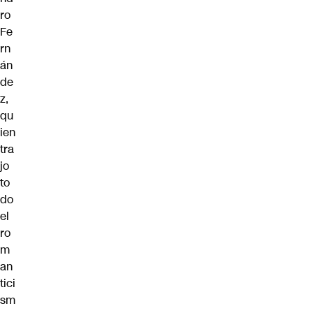
ro
Fe
rn
án
de
z
,
qu
ien
tra
jo
to
do
el
ro
m
an
tici
sm