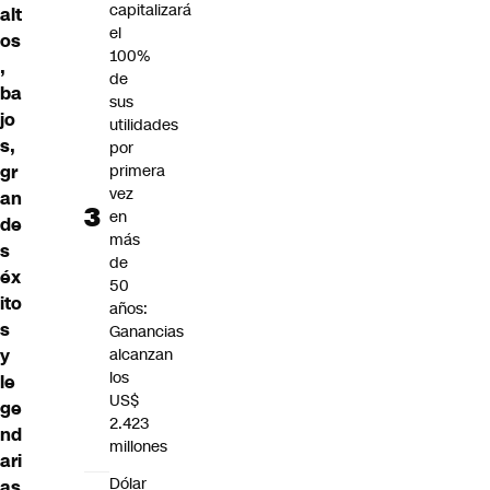
capitalizará
alt
el
os
100%
,
de
ba
sus
jo
utilidades
s,
por
primera
gr
vez
an
en
de
más
s
de
éx
50
ito
años:
s
Ganancias
alcanzan
y
los
le
US$
ge
2.423
nd
millones
ari
Dólar
as