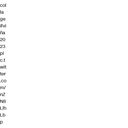
col
la
ge
#vi
ña
20
23
pi
c.t
wit
ter
.co
m/
nZ
N8
Llh
Lb
p