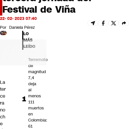
Futuro 360
Festival de Viña
Opinión
22- 02- 2023 07:40
Por
Daniela Pérez
LO
MÁS
LEÍDO
Terremoto
de
magnitud
7,4
La
deja
ter
al
ce
menos
111
ra
muertos
no
en
ch
Colombia:
e
61