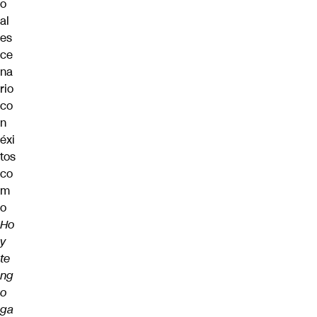
o
al
es
ce
na
rio
co
n
éxi
tos
co
m
o
Ho
y
te
ng
o
ga