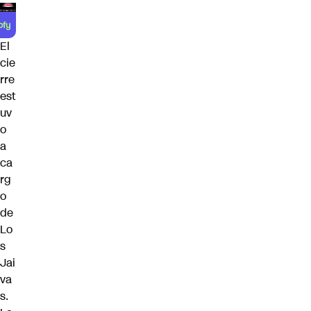
El
cie
rre
est
uv
o
a
ca
rg
o
de
Lo
s
Jai
va
s
.