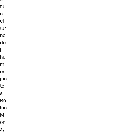
fu
e
el
tur
no
de
l
hu
m
or
jun
to
a
Be
lén
M
or
a
,