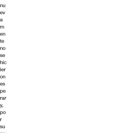
nu
ev
a
m
en
te
no
se
hic
ier
on
es
pe
rar
y,
po
r
su