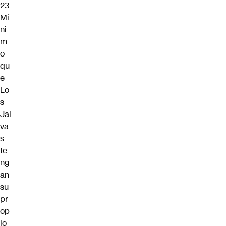
23
Mí
ni
m
o
qu
e
Lo
s
Jai
va
s
te
ng
an
su
pr
op
io