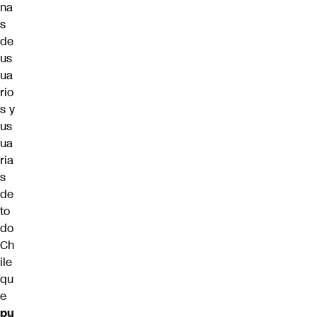
na
s
de
us
ua
rio
s y
us
ua
ria
s
de
to
do
Ch
ile
qu
e
pu