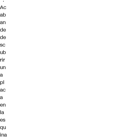
Ac
ab
an
de
de
sc
ub
rir
un
a
pl
ac
a
en
la
es
qu
ina