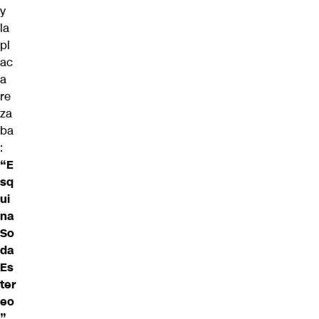
y
la
pl
ac
a
re
za
ba
:
“E
sq
ui
na
So
da
Es
ter
eo
”
.