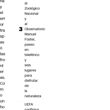
na
al
y
Zoológico
el
Nacional
err
y
al
or
Observatorio
tra
Manuel
sp
Foster,
as
paseo
ó
en
las
teleférico
fro
y
seis
nt
lugares
er
para
as.
disfrutar
Co
de
m
la
o
naturaleza
un
UEFA
ho
confirma