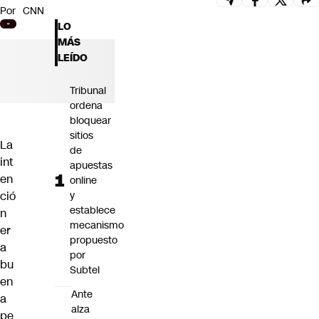
Por
CNN
Futuro 360
LO
Opinión
MÁS
LEÍDO
Tribunal
ordena
bloquear
sitios
La
de
int
apuestas
en
online
ció
y
establece
n
mecanismo
er
propuesto
a
por
bu
Subtel
en
Ante
a
alza
pe