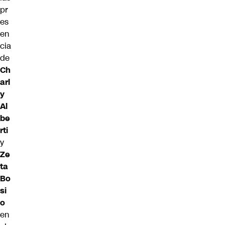
pr
es
en
cia
de
Ch
arl
y
Al
be
rti
y
Ze
ta
Bo
si
o
en