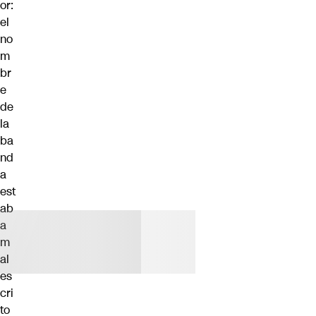
or:
el
no
m
br
e
de
la
ba
nd
a
est
ab
a
m
al
es
cri
to