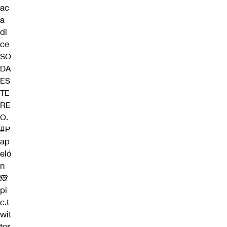
ac
a
di
ce
SO
DA
ES
TE
RE
O.
#P
ap
eló
n
🙈
pi
c.t
wit
ter