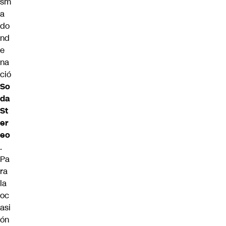
sm
a
do
nd
e
na
ció
So
da
St
er
eo
.
Pa
ra
la
oc
asi
ón