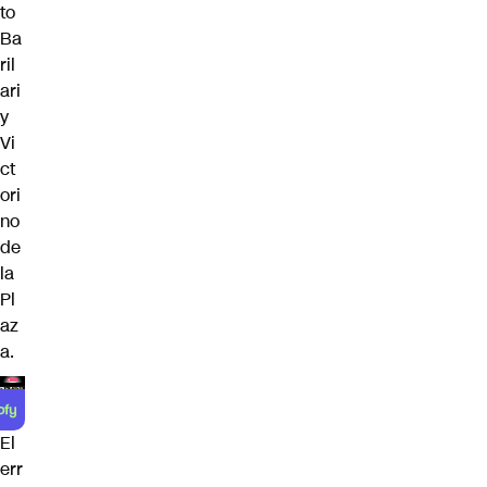
to
Ba
ril
ari
y
Vi
ct
ori
no
de
la
Pl
az
a.
El
err