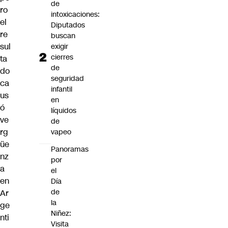
de
ro
intoxicaciones:
el
Diputados
re
buscan
sul
exigir
cierres
ta
de
do
seguridad
ca
infantil
us
en
ó
líquidos
ve
de
rg
vapeo
üe
Panoramas
nz
por
a
el
en
Día
de
Ar
la
ge
Niñez:
nti
Visita