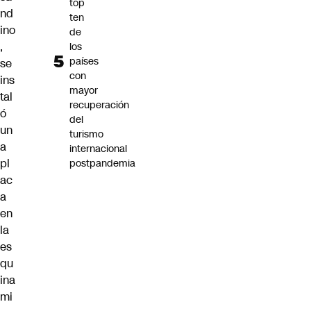
top
nd
ten
ino
de
,
los
países
se
con
ins
mayor
tal
recuperación
ó
del
un
turismo
a
internacional
pl
postpandemia
ac
a
en
la
es
qu
ina
mi