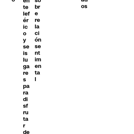
so
en
os
br
te
e
lef
re
ér
la
ic
ci
o
ón
y
se
se
nt
is
im
lu
en
ga
ta
re
l
s
pa
ra
di
sf
ru
ta
r
de