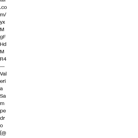
.co
m/
yx
M
gF
Hd
M
R4
—
Val
eri
a
Sa
m
pe
dr
o
(@