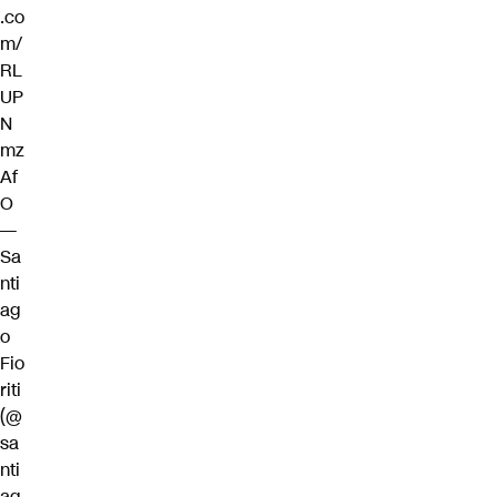
.co
m/
RL
UP
N
mz
Af
O
—
Sa
nti
ag
o
Fio
riti
(@
sa
nti
ag