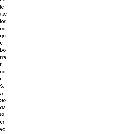
le
tuv
ier
on
qu
e
bo
rra
r
un
a
S.
A
So
da
St
er
eo