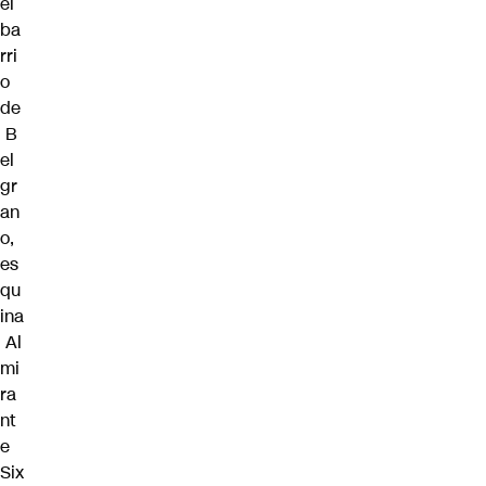
el
ba
rri
o
de
B
el
gr
an
o,
es
qu
ina
Al
mi
ra
nt
e
Six