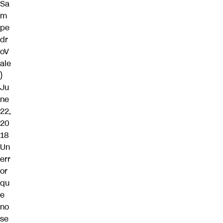
Sa
m
pe
dr
oV
ale
)
Ju
ne
22,
20
18
Un
err
or
qu
e
no
se