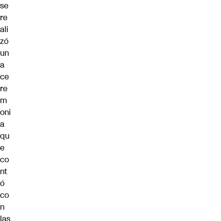
se
re
ali
zó
un
a
ce
re
m
oni
a
qu
e
co
nt
ó
co
n
las