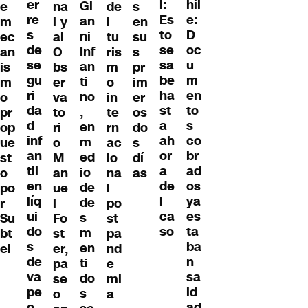
er
hil
l:
Gi
e
na
de
s
re
e:
Es
an
m
l y
l
en
s
D
to
ni
ec
al
tu
su
de
oc
se
Inf
an
O
ris
s
se
u
sa
an
is
bs
m
pr
gu
m
be
ti
m
er
o
im
ri
en
ha
no
o
va
in
er
da
to
st
,
pr
to
te
os
d
s
a
en
op
ri
rn
do
inf
co
ah
m
ue
o
ac
s
an
br
or
ed
st
M
io
dí
til
ad
a
io
o
an
na
as
en
os
de
de
po
ue
l
líq
ya
l
de
r
l
po
ui
es
ca
s
Su
Fo
st
do
ta
so
m
bt
st
pa
s
ba
en
el
er,
nd
de
n
ti
pa
e
va
sa
do
se
mi
pe
ld
s
o
a
o
ad