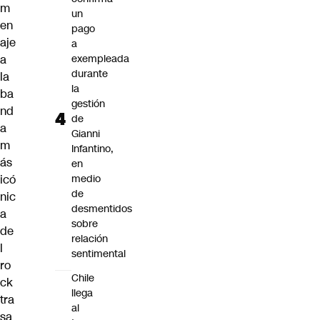
m
un
en
pago
aje
a
a
exempleada
durante
la
la
ba
gestión
nd
de
a
Gianni
m
Infantino,
ás
en
icó
medio
de
nic
desmentidos
a
sobre
de
relación
l
sentimental
ro
Chile
ck
llega
tra
al
sa