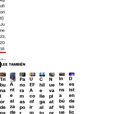
ofi
ori
ti)
Ju
ne
22,
20
18
LEE TAMBIÉN
D
In
U
Tri
Pa
C
N
A
es
te
EF
bu
no
hil
ue
nt
ist
ns
A
na
ra
e
va
e
en
a
co
l
m
lle
pl
al
de
bú
nf
or
as
ga
at
za
so
sq
ir
de
po
al
af
de
lic
ue
m
na
r
to
or