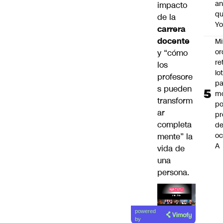
an
impacto
q
de la
Y
carrera
docente
Mi
or
y “cómo
re
los
lo
profesore
p
s pueden
m
transform
po
ar
pr
completa
d
oc
mente” la
A
vida de
una
persona.
Lea el
powered
artículo
by