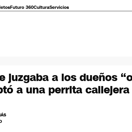
letos
Futuro 360
Cultura
Servicios
 juzgaba a los dueños “
ó a una perrita callejer
MÁS
O