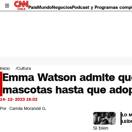
País
Mundo
Negocios
Podcast y Programas comp
País
Mundo
Inicio
Cultura
Negocios
Emma Watson admite que
Deportes
mascotas hasta que adopt
Programas completos
Cultura
Servicios
14- 12- 2023 16:02
Bits
Por
Camila Morandé G.
CNN Data
LO 
CNN tiempo
LEÍD
Futuro 360
Si bien
Opinión