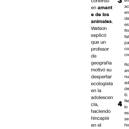
en
convirtió
a
en
amant
en
e de los
d
animales
.
es
Watson
fi
explicó
fa
que un
pa
co
profesor
cr
de
geografía
Ro
motivó su
an
despertar
n
ad
ecologista
d
en la
6:
adolescen
Ne
cia,
lo
haciendo
es
hincapié
se
en el
ho