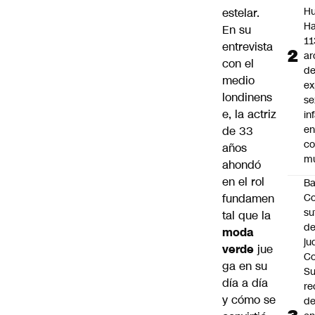
Hu
estelar.
Ha
En su
11
entrevista
ar
con el
d
medio
ex
londinens
se
e
, la actriz
in
e
de 33
c
años
mu
ahondó
en el rol
B
Co
fundamen
su
tal que la
de
moda
ju
verde
jue
Co
ga en su
S
día a día
re
y cómo se
d