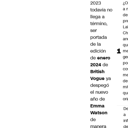
2023
¿O
a 
todavía no
de
llega a
pr
término,
La
ser
Ch
portada
an
de la
qu
edición
me
ge
de
enero
po
2024
de
co
British
m
Vogue
ya
de
despegó
mi
el nuevo
qu
año de
ori
Emma
De
Watson
a
de
in
manera
d