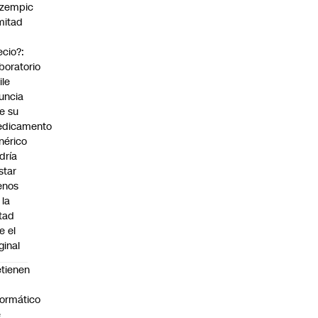
zempic
mitad
ecio?:
boratorio
ile
uncia
e su
dicamento
nérico
dría
star
enos
 la
tad
e el
ginal
tienen
formático
e