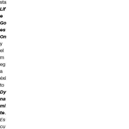
sta
Lif
e
Go
es
On
y
el
m
eg
a
éxi
to
Dy
na
mi
te
.
Es
cu