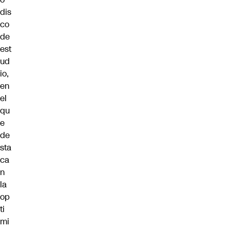
dis
co
de
est
ud
io,
en
el
qu
e
de
sta
ca
n
la
op
ti
mi