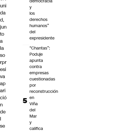
democracia
uni
y
da
los
d,
derechos
humanos”
jun
del
to
expresidente
a
la
“Chantas”:
Poduje
so
apunta
rpr
contra
esi
empresas
va
cuestionadas
ap
por
ari
reconstrucción
ció
en
Viña
n
del
de
Mar
l
y
se
califica