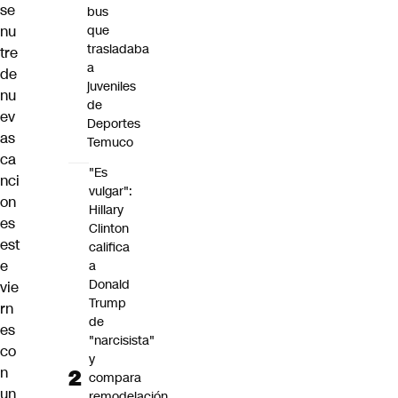
se
bus
nu
que
trasladaba
tre
a
de
juveniles
nu
de
ev
Deportes
as
Temuco
ca
"Es
nci
vulgar":
on
Hillary
es
Clinton
est
califica
e
a
Donald
vie
Trump
rn
de
es
"narcisista"
co
y
n
compara
un
remodelación