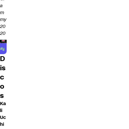
a
m
my
20
20
D
is
c
o
s
Ka
li
Uc
hi