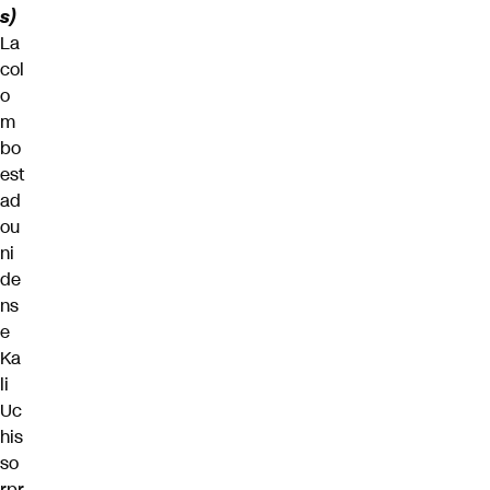
s)
La
col
o
m
bo
est
ad
ou
ni
de
ns
e
Ka
li
Uc
his
so
rpr