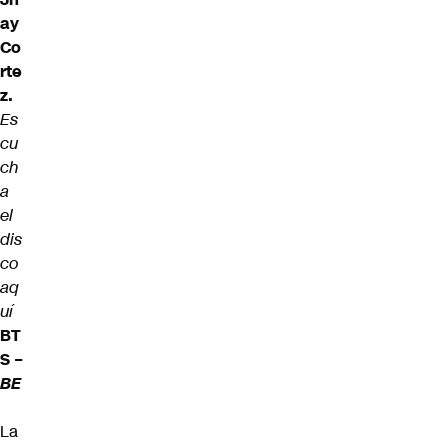
ay
Co
rte
z.
Es
cu
ch
a
el
dis
co
aq
uí
BT
S –
BE
La