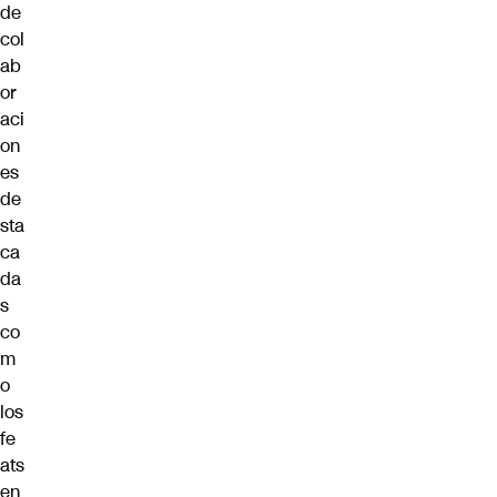
de
col
ab
or
aci
on
es
de
sta
ca
da
s
co
m
o
los
fe
ats
en