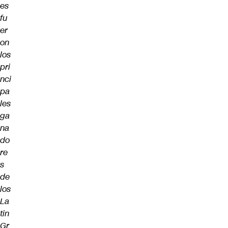
es
fu
er
on
los
pri
nci
pa
les
ga
na
do
re
s
de
los
La
tin
Gr