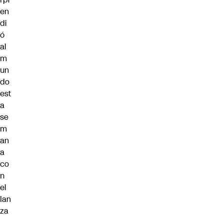
en
di
ó
al
m
un
do
est
a
se
m
an
a
co
n
el
lan
za