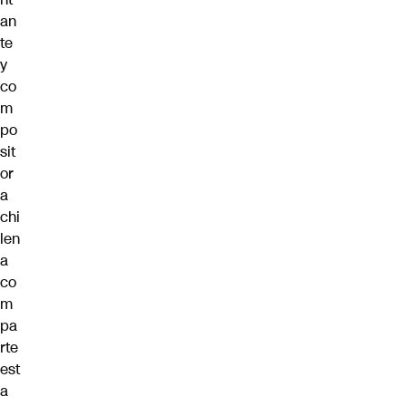
an
te
y
co
m
po
sit
or
a
chi
len
a
co
m
pa
rte
est
a