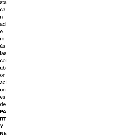
sta
ca
n
ad
e
m
ás
las
col
ab
or
aci
on
es
de
PA
RT
Y
NE