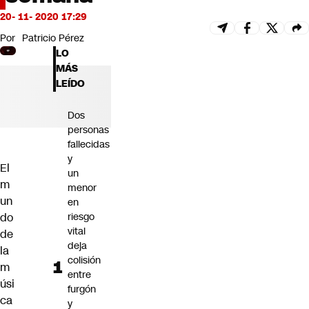
Futuro 360
20- 11- 2020 17:29
Opinión
Por
Patricio Pérez
LO
MÁS
LEÍDO
Dos
personas
fallecidas
y
El
un
m
menor
un
en
do
riesgo
vital
de
deja
la
colisión
m
entre
úsi
furgón
ca
y