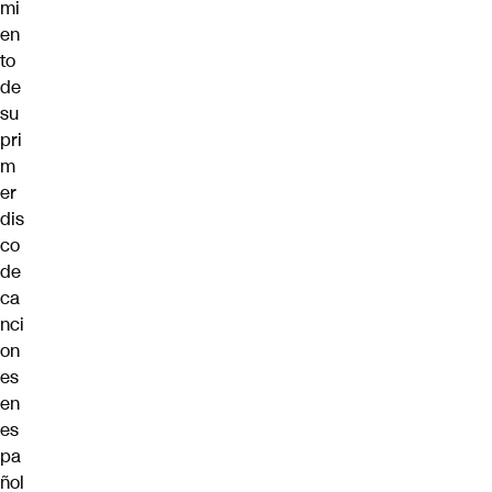
mi
en
to
de
su
pri
m
er
dis
co
de
ca
nci
on
es
en
es
pa
ñol