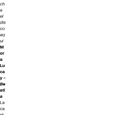
ch
a
el
dis
co
aq
uí
M
or
a
Lu
ca
y –
Be
sti
a
La
ca
nt