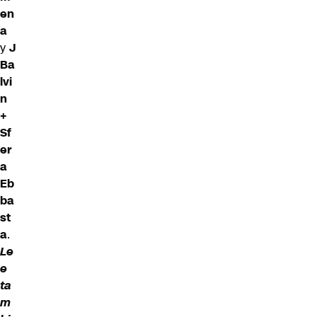
en
a
y
J
Ba
lvi
n
+
Sf
er
a
Eb
ba
st
a
.
Le
e
ta
m