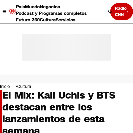
País
Mundo
Negocios
Radio
Podcast y Programas completos
CNN
Futuro 360
Cultura
Servicios
País
Mundo
Negocios
Inicio
Cultura
El Mix: Kali Uchis y BTS
Deportes
Programas completos
destacan entre los
Cultura
Servicios
lanzamientos de esta
Bits
CNN Data
semana
CNN tiempo