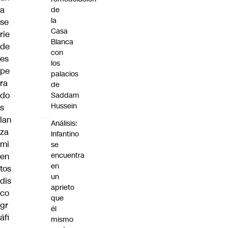
a
de
la
se
Casa
rie
Blanca
de
con
es
los
pe
palacios
ra
de
do
Saddam
Hussein
s
lan
Análisis:
za
Infantino
mi
se
encuentra
en
en
tos
un
dis
aprieto
co
que
gr
él
áfi
mismo