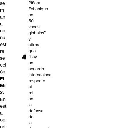
se
Piñera
Echenique
m
en
an
50
a
voces
en
globales”
nu
y
est
afirma
ra
que
“hay
se
un
cci
acuerdo
ón
internacional
El
respecto
Mi
al
x.
rol
En
en
la
est
defensa
a
de
op
la
ort