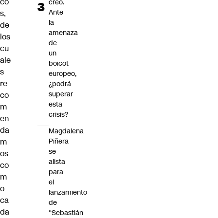
co
creó.
Ante
s,
la
de
amenaza
los
de
cu
un
ale
boicot
s
europeo,
re
¿podrá
superar
co
esta
m
crisis?
en
da
Magdalena
m
Piñera
se
os
alista
co
para
m
el
o
lanzamiento
ca
de
da
“Sebastián