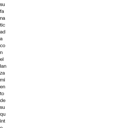
su
fa
na
tic
ad
a
co
n
el
lan
za
mi
en
to
de
su
qu
int
o