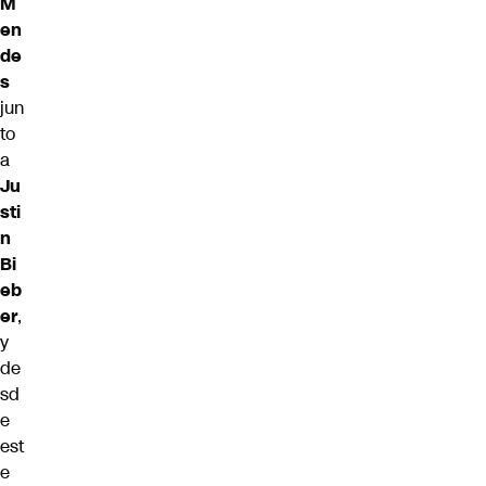
M
en
de
s
jun
to
a
Ju
sti
n
Bi
eb
er
,
y
de
sd
e
est
e