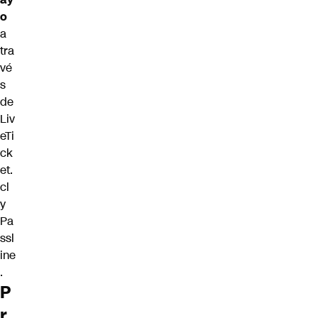
o
a
tra
vé
s
de
Liv
eTi
ck
et.
cl
y
Pa
ssl
ine
.
P
r