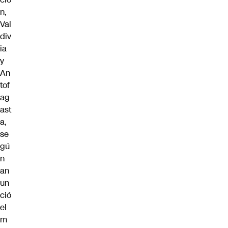
n,
Val
div
ia
y
An
tof
ag
ast
a,
se
gú
n
an
un
ció
el
m