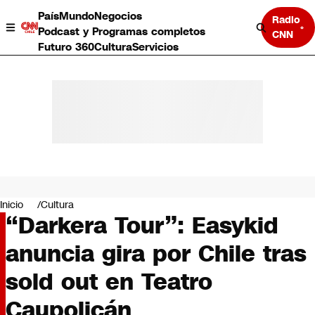
País
Mundo
Negocios
Radio
Podcast y Programas completos
CNN
Futuro 360
Cultura
Servicios
País
Mundo
Negocios
Inicio
Cultura
“Darkera Tour”: Easykid
Deportes
Programas completos
anuncia gira por Chile tras
Cultura
Servicios
sold out en Teatro
Bits
CNN Data
Caupolicán
CNN tiempo