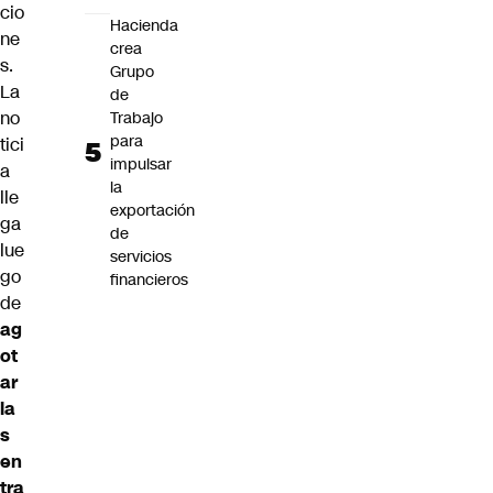
cio
Hacienda
ne
crea
s.
Grupo
La
de
no
Trabajo
para
tici
impulsar
a
la
lle
exportación
ga
de
lue
servicios
go
financieros
de
ag
ot
ar
la
s
en
tra