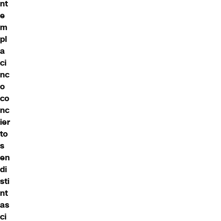
nt
e
m
pl
a
ci
nc
o
co
nc
ier
to
s
en
di
sti
nt
as
ci