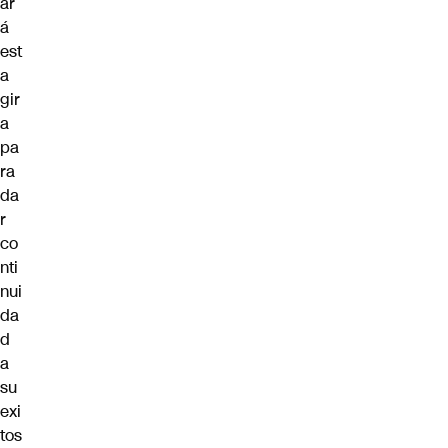
ar
á
est
a
gir
a
pa
ra
da
r
co
nti
nui
da
d
a
su
exi
tos