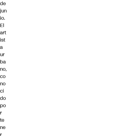
de
jun
io.
El
art
ist
a
ur
ba
no,
co
no
ci
do
po
r
te
ne
r