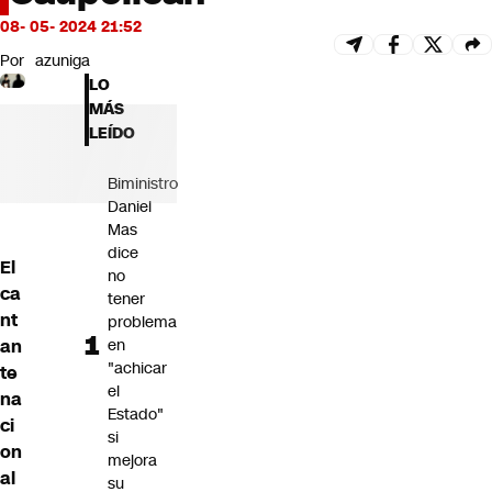
Futuro 360
08- 05- 2024 21:52
Opinión
Por
azuniga
LO
MÁS
LEÍDO
Biministro
Daniel
Mas
dice
El
no
ca
tener
nt
problema
an
en
"achicar
te
el
na
Estado"
ci
si
on
mejora
al
su