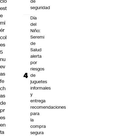
ció
de
seguridad
est
e
Día
mi
del
ér
Niño:
col
Seremi
de
es
Salud
5
alerta
nu
por
ev
riesgos
as
de
fe
juguetes
ch
informales
y
as
entrega
de
recomendaciones
pr
para
es
la
en
compra
ta
segura