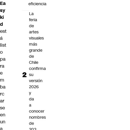
Ea
eficiencia
sy
La
ki
feria
d
de
est
artes
á
visuales
más
list
grande
o
de
pa
Chile
ra
confirma
e
su
m
versión
ba
2026
y
rc
da
ar
a
se
conocer
en
nombres
un
de
a
203