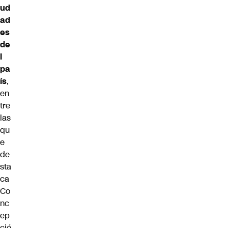
ud
ad
es
de
l
pa
ís
,
en
tre
las
qu
e
de
sta
ca
Co
nc
ep
ció