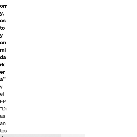
orr
y,
es
to
y
en
mi
da
rk
er
a”
y
el
EP
“Dí
as
an
tes