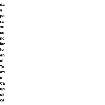
da
s
pa
ra
su
co
nc
ier
to
en
el
Te
atr
o
Ca
up
oli
cá