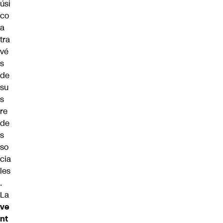
úsi
co
a
tra
vé
s
de
su
s
re
de
s
so
cia
les
.
La
ve
nt