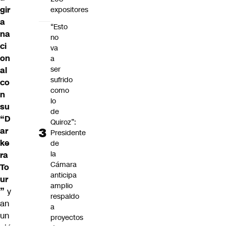
gir
expositores
a
“Esto
na
no
ci
va
on
a
ser
al
sufrido
co
como
n
lo
su
de
“D
Quiroz”:
ar
Presidente
ke
de
la
ra
Cámara
To
anticipa
ur
amplio
”
y
respaldo
an
a
un
proyectos