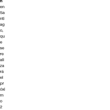
n
en
Sa
nti
ag
o,
qu
e
se
re
ali
za
rá
el
pr
óxi
m
o
2