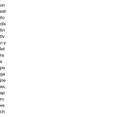
un
est
ilo
dis
tin
tiv
o y
let
ra
s
pe
ga
jos
as,
ap
ro
ve
ch