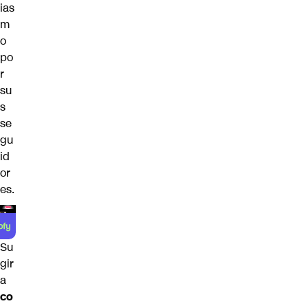
ias
m
o
po
r
su
s
se
gu
id
or
es.
Su
gir
a
co