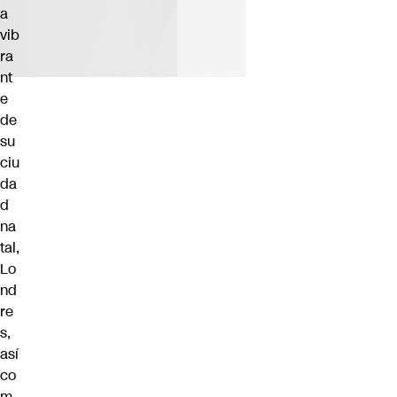
a
vib
ra
nt
e
de
su
ciu
da
d
na
tal,
Lo
nd
re
s,
así
co
m