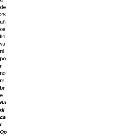
de
28
añ
os
lle
va
rá
po
r
no
m
br
e
Ra
di
ca
l
Op