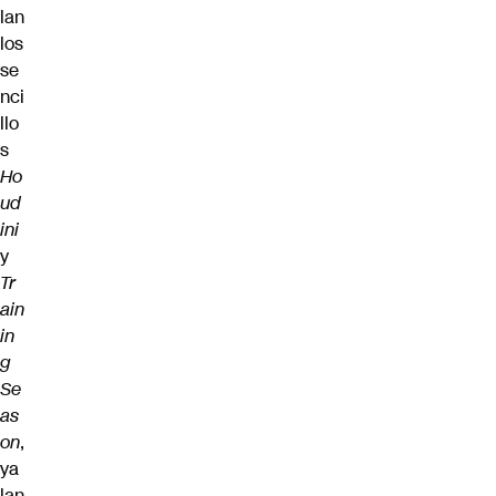
lan
los
se
nci
llo
s
Ho
ud
ini
y
Tr
ain
in
g
Se
as
on
,
ya
lan