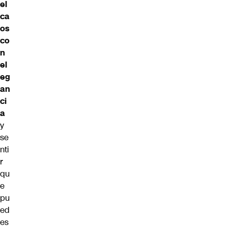
el
ca
os
co
n
el
eg
an
ci
a
y
se
nti
r
qu
e
pu
ed
es