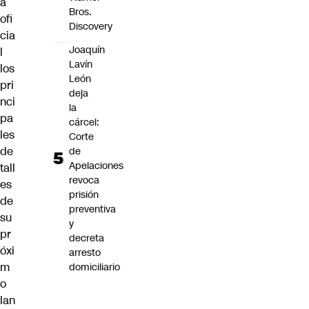
a
Bros.
ofi
Discovery
cia
Joaquín
l
Lavín
los
León
pri
deja
nci
la
pa
cárcel:
les
Corte
de
de
Apelaciones
tall
revoca
es
prisión
de
preventiva
su
y
pr
decreta
óxi
arresto
m
domiciliario
o
lan