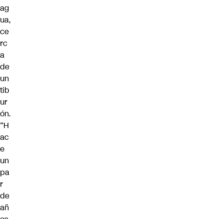
ag
ua,
ce
rc
a
de
un
tib
ur
ón.
“H
ac
e
un
pa
r
de
añ