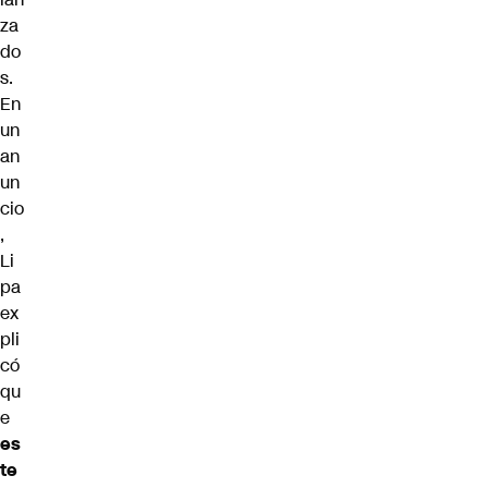
za
do
s.
En
un
an
un
cio
,
Li
pa
ex
pli
có
qu
e
es
te