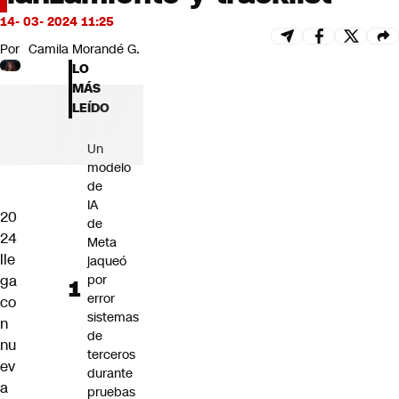
Futuro 360
14- 03- 2024 11:25
Opinión
Por
Camila Morandé G.
LO
MÁS
LEÍDO
Un
modelo
de
IA
20
de
24
Meta
lle
jaqueó
ga
por
error
co
sistemas
n
de
nu
terceros
ev
durante
a
pruebas