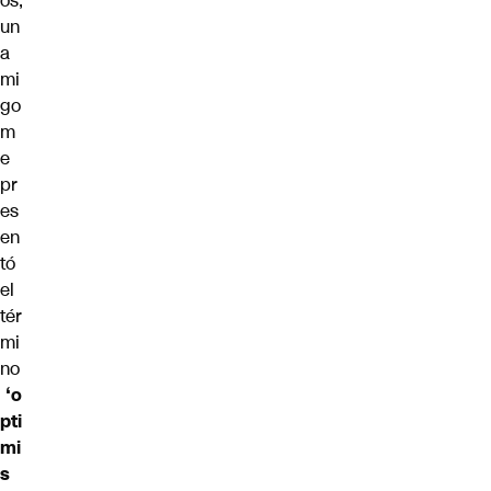
os,
un
a
mi
go
m
e
pr
es
en
tó
el
tér
mi
no
‘o
pti
mi
s