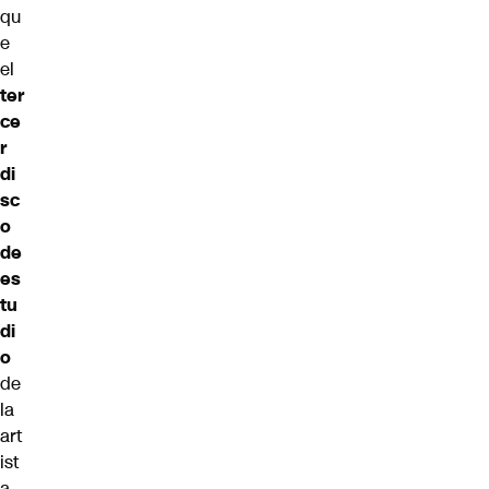
qu
e
el
ter
ce
r
di
sc
o
de
es
tu
di
o
de
la
art
ist
a