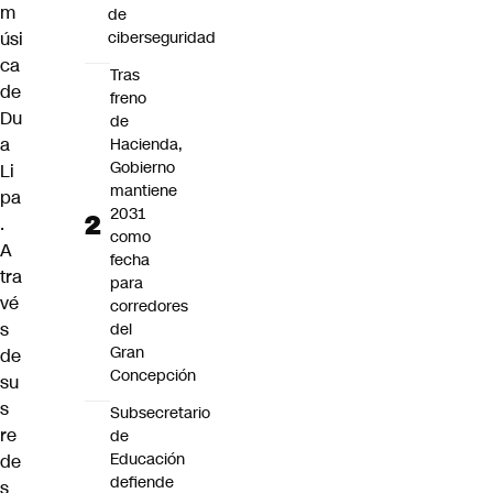
m
de
úsi
ciberseguridad
ca
Tras
de
freno
Du
de
a
Hacienda,
Gobierno
Li
mantiene
pa
2031
.
como
A
fecha
tra
para
vé
corredores
s
del
Gran
de
Concepción
su
s
Subsecretario
re
de
Educación
de
defiende
s