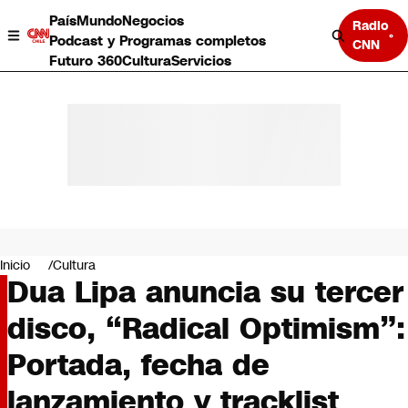
País
Mundo
Negocios
Radio
Podcast y Programas completos
CNN
Futuro 360
Cultura
Servicios
País
Mundo
Negocios
Inicio
Cultura
Dua Lipa anuncia su tercer
Deportes
Programas completos
disco, “Radical Optimism”:
Cultura
Servicios
Portada, fecha de
Bits
CNN Data
lanzamiento y tracklist
CNN tiempo