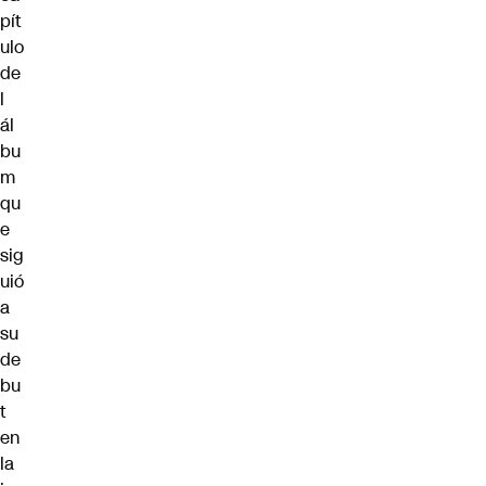
pít
ulo
de
l
ál
bu
m
qu
e
sig
uió
a
su
de
bu
t
en
la