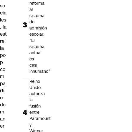
reforma
so
al
cia
sistema
les
de
, la
admisión
est
escolar:
“El
rel
sistema
la
actual
po
es
p
casi
co
inhumano”
m
Reino
pa
Unido
rti
autoriza
ó
la
de
fusión
m
entre
an
Paramount
y
er
Warner