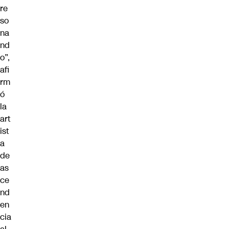
re
so
na
nd
o”,
afi
rm
ó
la
art
ist
a
de
as
ce
nd
en
cia