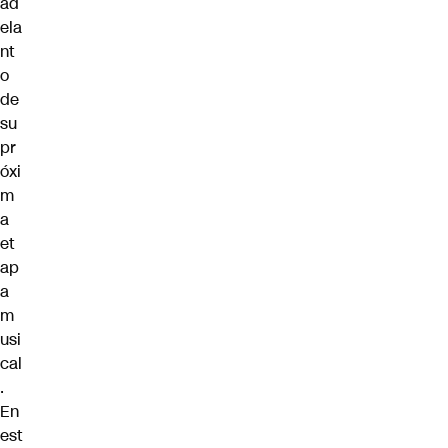
ad
ela
nt
o
de
su
pr
óxi
m
a
et
ap
a
m
usi
cal
.
En
est