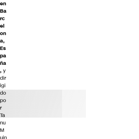
en
Ba
rc
el
on
a,
Es
pa
ña
,
y
dir
igi
do
po
r
Ta
nu
M
uin