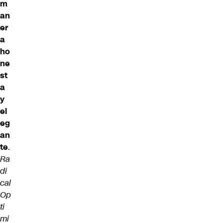
m
an
er
a
ho
ne
st
a
y
el
eg
an
te
.
Ra
di
cal
Op
ti
mi