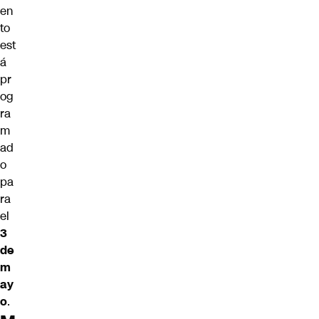
en
to
est
á
pr
og
ra
m
ad
o
pa
ra
el
3
de
m
ay
o
.