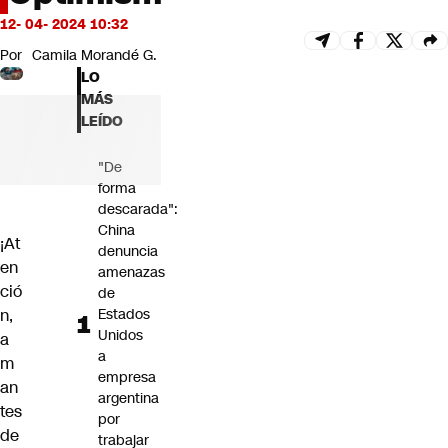
Futuro 360
12- 04- 2024 10:32
Opinión
Por
Camila Morandé G.
LO
MÁS
LEÍDO
"De
forma
descarada":
China
¡At
denuncia
en
amenazas
ció
de
n,
Estados
Unidos
a
a
m
empresa
an
argentina
tes
por
de
trabajar