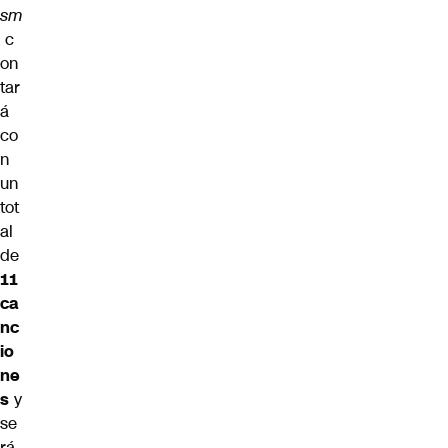
sm
c
on
tar
á
co
n
un
tot
al
de
11
ca
nc
io
ne
s
y
se
rá