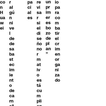
un
co
r
pa
re
io
pr
n
al
ci
vi
pa
im
H
gú
al
sa
ra
er
ua
n
es
r
co
es
w
ni
si
m
bo
ei
ve
el
ba
zo
l
di
tir
de
de
se
el
pl
de
ño
cr
an
sa
no
im
”
ba
r
en
st
m
or
ec
at
ga
im
iv
ni
ie
o
za
nt
es
do
o
tá
de
cu
ca
m
rn
pli