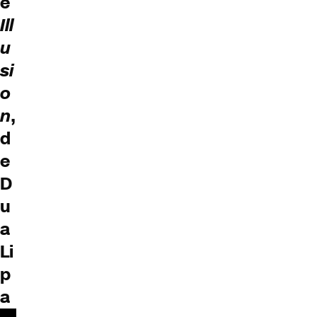
e
Ill
u
si
o
n
,
d
e
D
u
a
Li
p
a