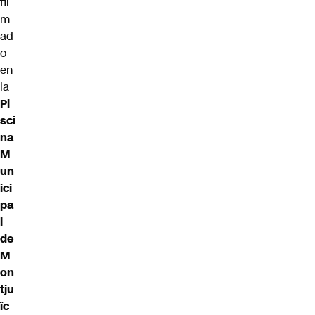
fil
m
ad
o
en
la
Pi
sci
na
M
un
ici
pa
l
de
M
on
tju
ïc