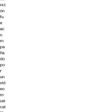
nci
ón
fu
e
ac
o
m
pa
ña
do
po
r
un
vid
eo
m
usi
cal