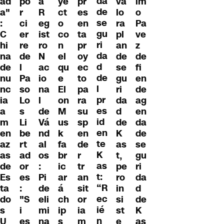
da
ad
po
a
ye
pr
va
im
de
a"
r
R
ct
es
lo
o
se
:
ci
eg
o
en
ra
Pa
gu
C
er
ist
co
ta
pl
ve
ri
hi
re
ro
n
pr
an
z
da
na
de
N
el
oy
de
de
d
de
l
ac
qu
ec
se
fi
de
nu
Pa
io
e
to
gu
en
l
nc
so
na
El
pa
ri
de
pr
ia
Lo
l
on
ra
da
ag
es
a
s
de
M
su
d
en
id
m
Li
Vá
us
sp
de
da
en
en
be
nd
k
en
K
de
te
az
rt
al
fa
de
as
se
K
as
ad
os
br
r
t,
gu
as
de
or
:
ic
tr
pe
ri
t:
Es
es
Pi
ar
an
ro
da
“R
ta
:
de
á
sit
in
d
ec
do
"S
eli
ch
or
si
de
ié
s
i
mi
ip
ia
st
K
n
U
es
na
s
m
e
as