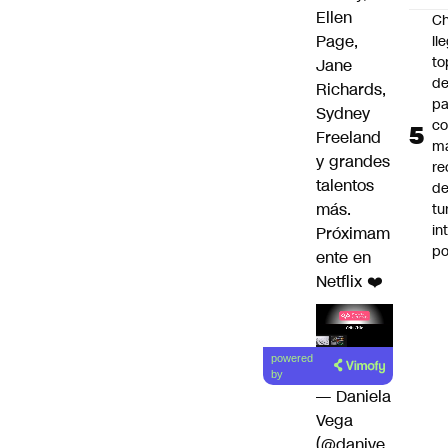
Ellen
Ch
Page,
ll
to
Jane
de
Richards,
pa
Sydney
c
Freeland
m
y grandes
re
talentos
de
más.
tu
in
Próximam
p
ente en
Netflix ❤️
Lea el
powered
artículo
by
— Daniela
Vega
(@danive