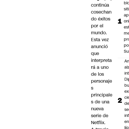
bl
continúa
si
cosechan
ap
do éxitos
on
por el
es
mundo.
me
Esta vez
pr
po
anunció
Su
que
interpreta
An
rá a uno
al
in
de los
Di
personaje
b
s
ex
principale
ci
s de una
d
nueva
se
serie de
in
e
Netflix.
lí