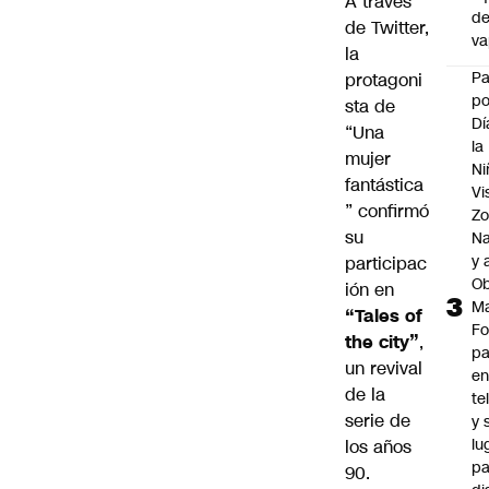
A través
d
de Twitter,
v
la
P
protagoni
po
sta de
Dí
“Una
la
mujer
Ni
fantástica
Vi
” confirmó
Zo
su
Na
y 
participac
Ob
ión en
M
“Tales of
Fo
the city”
,
p
un revival
e
de la
te
serie de
y 
lu
los años
pa
90.