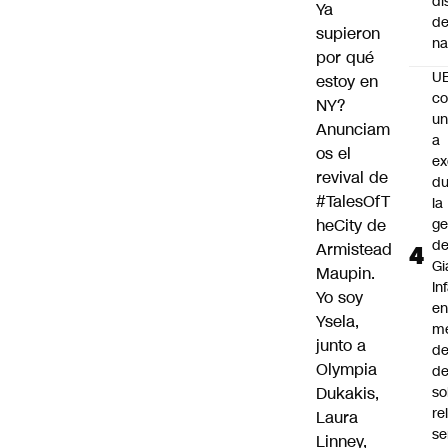
di
Ya
de
supieron
na
por qué
U
estoy en
co
NY?
un
Anunciam
a
os el
e
revival de
du
#TalesOfT
la
heCity
de
ge
d
Armistead
Gi
Maupin.
In
Yo soy
e
Ysela,
m
junto a
d
Olympia
de
Dukakis,
so
re
Laura
se
Linney,