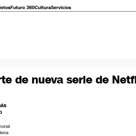
letos
Futuro 360
Cultura
Servicios
te de nueva serie de Netfl
MÁS
O
ibunal
dena