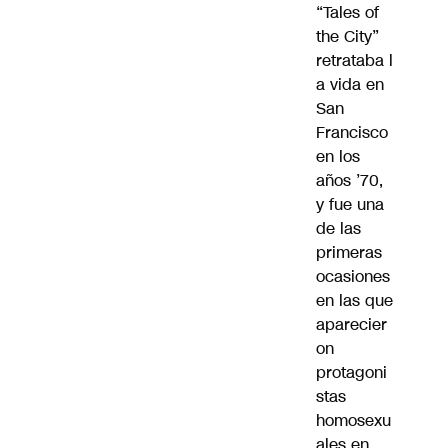
“Tales of
the City”
retrataba l
a vida en
San
Francisco
en los
años ’70,
y fue una
de las
primeras
ocasiones
en las que
aparecier
on
protagoni
stas
homosexu
ales en