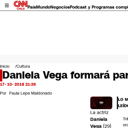
País
Mundo
Negocios
Podcast y Programas comp
País
Mundo
Inicio
Cultura
Negocios
Daniela Vega formará par
Deportes
Programas completos
17- 10- 2018 21:26
Cultura
Por
Paula Lepe Maldonado
Servicios
LO 
Bits
LEÍD
CNN Data
La actriz
CNN tiempo
Daniela
Tr
Futuro 360
or
Vega
(29)
Opinión