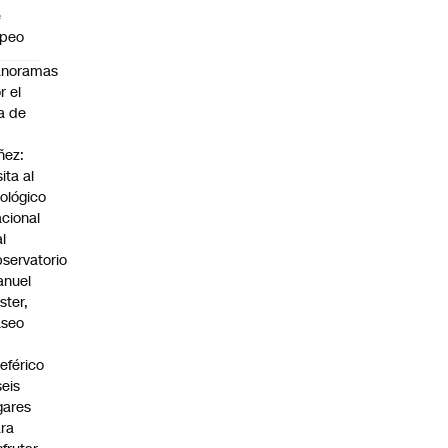
e
apeo
anoramas
r el
a de
ñez:
sita al
ológico
cional
al
servatorio
anuel
ster,
aseo
n
leférico
seis
gares
ra