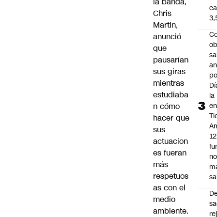
la
banda
,
ca
Chris
3
Martin
,
Co
anunció
ob
que
sa
pausarían
an
sus
giras
po
mientras
Dí
estudiaba
la
n cómo
e
Ti
hacer que
Am
sus
12
actuacion
fu
es fueran
n
más
m
respetuos
sa
as con el
D
medio
sa
ambiente.
re