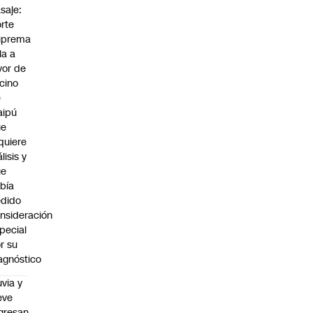
saje:
rte
uprema
lla a
vor de
cino
e
aipú
ue
quiere
álisis y
ue
bía
dido
nsideración
pecial
r su
agnóstico
uvia y
eve
gresan