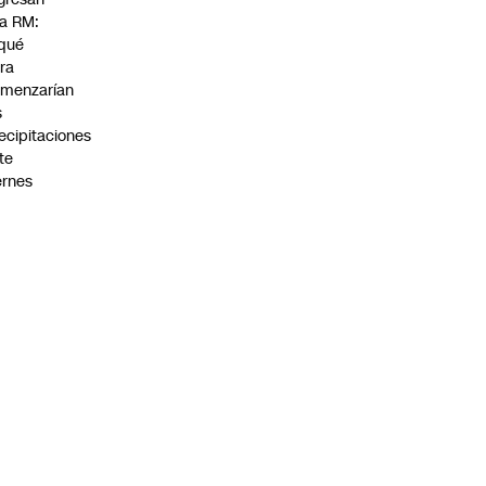
la RM:
qué
ra
menzarían
s
ecipitaciones
te
ernes