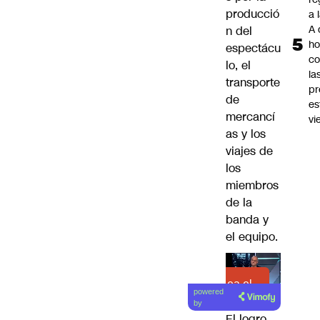
producció
a 
A 
n del
ho
espectácu
co
lo, el
la
transporte
pr
de
es
mercancí
vi
as y los
viajes de
los
miembros
de la
banda y
el equipo.
Lea el
powered
artículo
by
El logro