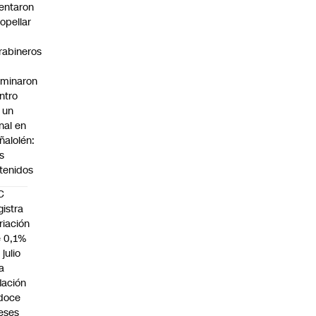
tentaron
ropellar
rabineros
rminaron
ntro
 un
nal en
ñalolén:
s
tenidos
C
gistra
riación
 0,1%
 julio
la
flación
doce
eses