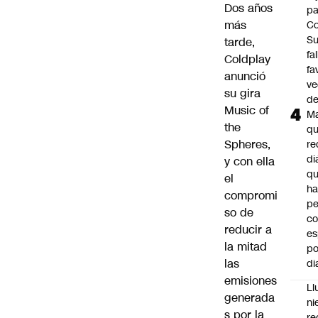
Dos años
pa
más
Co
S
tarde,
fa
Coldplay
fa
anunció
ve
su gira
d
Music of
M
the
q
Spheres,
re
di
y con ella
q
el
ha
compromi
pe
so de
co
reducir a
es
la mitad
po
las
di
emisiones
Ll
generada
ni
s por la
re