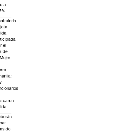
e a
,5%
ntraloría
jeta
lida
ticipada
r el
a de
 Mujer
n
erra
arilla:
7
ncionarios
o
arcaron
lida
eberán
car
jas de