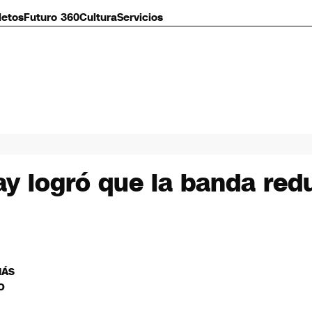
letos
Futuro 360
Cultura
Servicios
ay logró que la banda red
MÁS
O