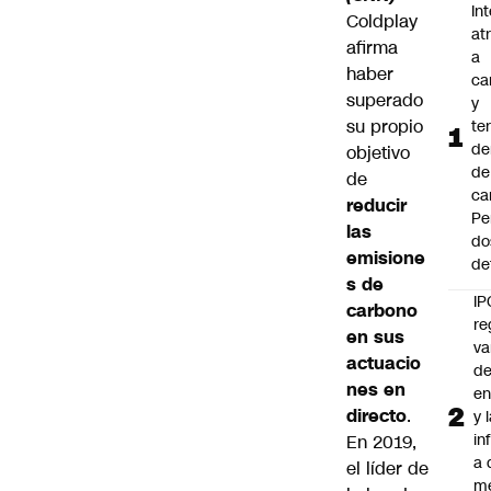
In
Coldplay
at
afirma
a
haber
ca
superado
y
su propio
te
de
objetivo
de
de
ca
reducir
Pe
las
do
emisione
de
s de
IP
carbono
re
en sus
va
actuacio
de
nes en
en
directo
.
y 
in
En 2019,
a 
el líder de
m