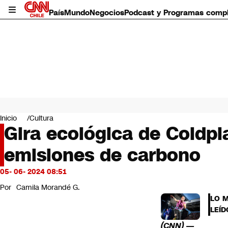
País
Mundo
Negocios
Podcast y Programas comp
País
Mundo
Inicio
Cultura
Negocios
Gira ecológica de Coldpl
Deportes
emisiones de carbono
Programas completos
Cultura
Servicios
05- 06- 2024 08:51
Bits
Por
Camila Morandé G.
CNN Data
LO 
CNN tiempo
LEÍD
Futuro 360
(CNN) —
Opinión