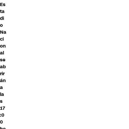
Es
ta
di
o
Na
ci
on
al
se
ab
rir
án
a
la
s
17
:0
0
ho