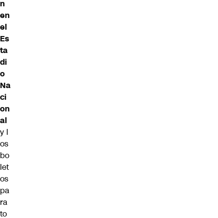
n
en
el
Es
ta
di
o
Na
ci
on
al
y l
os
bo
let
os
pa
ra
to