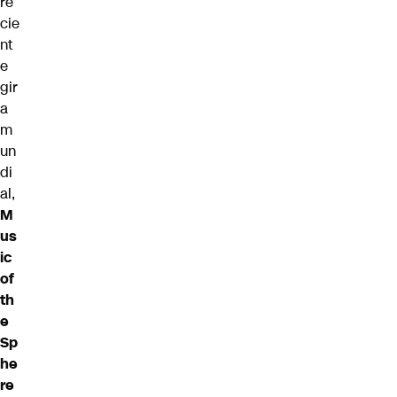
re
cie
nt
e
gir
a
m
un
di
al,
M
us
ic
of
th
e
Sp
he
re