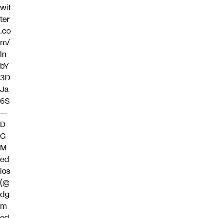
wit
ter
.co
m/
ln
bY
3D
Ja
6S
—
D
G
M
ed
ios
(@
dg
m
ed