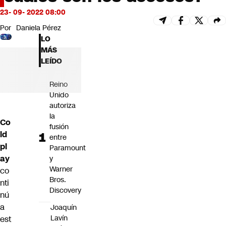
Futuro 360
23- 09- 2022 08:00
Opinión
Por
Daniela Pérez
LO
MÁS
LEÍDO
Reino
Unido
autoriza
la
Co
fusión
ld
entre
pl
Paramount
ay
y
Warner
co
Bros.
nti
Discovery
nú
a
Joaquín
Lavín
est