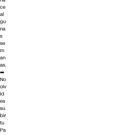
ce
al
gu
na
s
se
m
an
as.
➡️
No
olv
id
es
su
bir
tu
Pa