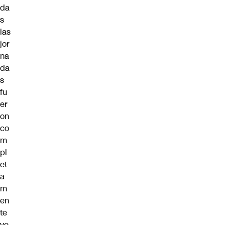
da
s
las
jor
na
da
s
fu
er
on
co
m
pl
et
a
m
en
te
ve