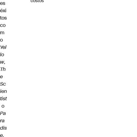
costos
es
éxi
tos
co
m
o
Yel
lo
w
,
Th
e
Sc
ien
tist
o
Pa
ra
dis
e
,