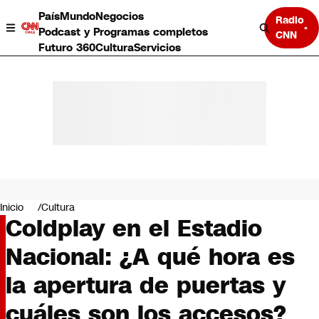
País
Mundo
Negocios
Radio
Podcast y Programas completos
CNN
Futuro 360
Cultura
Servicios
País
Mundo
Negocios
Inicio
Cultura
Coldplay en el Estadio
Deportes
Programas completos
Nacional: ¿A qué hora es
Cultura
Servicios
la apertura de puertas y
Bits
CNN Data
cuáles son los accesos?
CNN tiempo