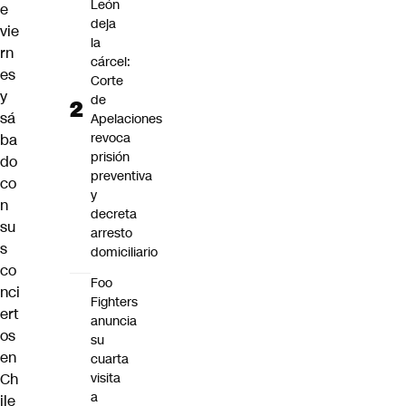
León
e
deja
vie
la
rn
cárcel:
es
Corte
y
de
sá
Apelaciones
revoca
ba
prisión
do
preventiva
co
y
n
decreta
su
arresto
s
domiciliario
co
Foo
nci
Fighters
ert
anuncia
os
su
en
cuarta
visita
Ch
a
ile