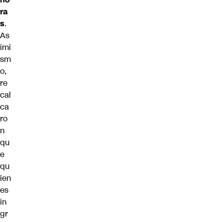
ra
s
.
As
imi
sm
o,
re
cal
ca
ro
n
qu
e
qu
ien
es
in
gr