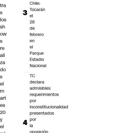
Chile:
tra
Tocarán
s
el
los
28
sh
de
ow
febrero
en
s
el
re
Parque
ali
Estadio
za
Nacional
do
TC
s
declara
el
admisibles
m
requerimientos
art
por
es
inconstitucionalidad
20
presentados
y
por
la
el
oposición