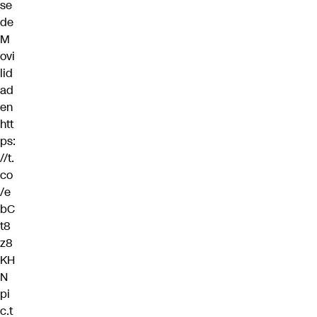
se
de
M
ovi
lid
ad
en
htt
ps:
//t.
co
/e
bC
t8
z8
KH
N
pi
c.t