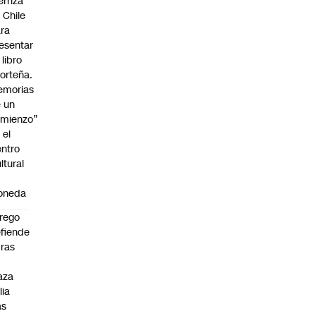
erriza
 Chile
ra
esentar
 libro
orteña.
emorias
 un
mienzo”
 el
ntro
ltural
a
oneda
rego
fiende
ras
n
aza
lia
as