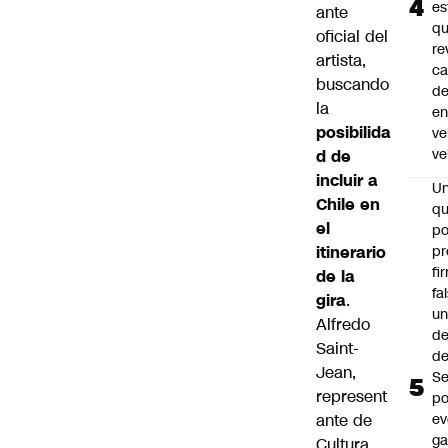
es
ante
q
oficial del
re
artista,
ca
buscando
d
la
e
posibilida
ve
ve
d de
incluir a
U
Chile en
qu
el
po
itinerario
pr
fi
de la
fa
gira
.
u
Alfredo
de
Saint-
de
Jean,
Se
represent
po
ante de
ev
ga
Cultura