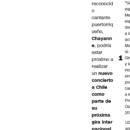
“G
reconocid
ex
o
Me
cantante
es
puertorriq
de
ueño,
a l
Chayann
ac
e
, podría
Ma
di
estar
Gi
próximo a
y l
realizar
in
un
nuevo
en
concierto
po
a Chile
ca
como
a 
Pr
parte de
Os
su
20
próxima
gira
inter
UD
nacional
.
en