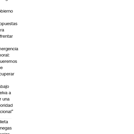
bierno
0
opuestas
ra
frentar
ergencia
boral:
Queremos
ue
cuperar
abajo
elva a
r una
ioridad
cional”
lieta
enegas