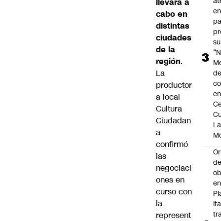
at
llevará a
en
cabo en
pa
distintas
pr
ciudades
su
de la
“N
región
.
M
La
de
co
productor
en
a local
Ce
Cultura
Cu
Ciudadan
L
a
M
confirmó
Or
las
de
negociaci
ob
ones en
e
curso con
Pl
la
Ita
tr
represent