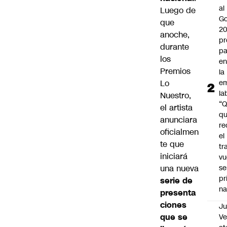
al
Luego de
Go
que
2
anoche,
pr
durante
pa
los
en
Premios
la
Lo
em
la
Nuestro,
“
el artista
q
anunciara
re
oficialmen
el
te que
tr
iniciará
vu
una nueva
se
pr
serie de
na
presenta
ciones
Ju
que se
V