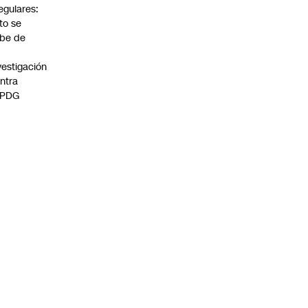
regulares:
to se
be de
vestigación
ntra
 PDG