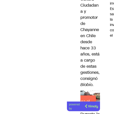
ir
Ciudadan
Es
a y
sa
promotor
la
de
in
Chayanne
co
en Chile
el
desde
hace 33
años, está
a cargo
de estas
gestiones,
consignó
Biobío
.
Lea el
powered
artículo
by