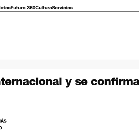
letos
Futuro 360
Cultura
Servicios
nternacional y se confirm
MÁS
O