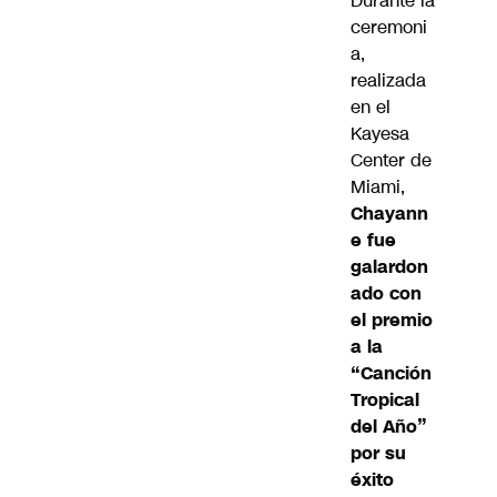
Durante la
ceremoni
a,
realizada
en el
Kayesa
Center de
Miami,
Chayann
e fue
galardon
ado con
el premio
a la
“Canción
Tropical
del Año”
por su
éxito