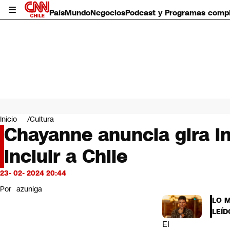
País
Mundo
Negocios
Podcast y Programas comp
País
Mundo
Inicio
Cultura
Negocios
Chayanne anuncia gira i
Deportes
incluir a Chile
Programas completos
Cultura
Servicios
23- 02- 2024 20:44
Bits
Por
azuniga
CNN Data
LO 
CNN tiempo
LEÍD
Futuro 360
El
Opinión