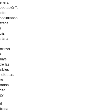
enera
pectación”:
dio
pecializado
staca
a
triz
riana
rolamo
a
cluye
tre las
sibles
ndidatas
los
emios
car
27
I
trega