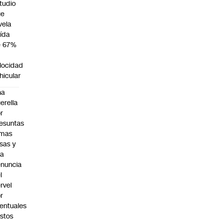
tudio
ue
vela
ída
e 67%
n
locidad
hicular
na
erella
r
esuntas
rmas
lsas y
na
nuncia
l
rvel
r
entuales
stos